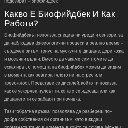
подозират – биофийдбек.
Какво Е Биофийдбек И Как
Работи?
Биофийдбекът използва специални уреди и сензори, за
да наблюдава физиологични процеси в реално време –
сърдечен ритъм, тонус на мускулите, дишане, дори кожа
и мозъчни вълни. Вместо да чакаме симптомите да
ескалират, с помощта на биофийдбек можем да видим
в момента как реагира тялото ни на стрес или
тревожност. Представи си дисплей, който ти показва
как се ускорява пулсът ти, когато се ядосаш, или как
дишането ти се забавя при почивка.
Тази "обратна връзка" позволява да разбереш по-
добре собствения си организъм, като виждаш
промяната точно в момента, в който се случва. Можеш