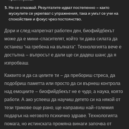
Не се отказвай. Резултатите идват постепенно – както
мускулите се укрепват с упражнения, така и умът се учи на
спокойствие и фокус чрез постоянство.
Дори и след напрегнат работен ден, биофийдбекът
може да е мини-спасителят, който ти дава силата да
останеш "на гребена на вълната". Технологията вече е
достъпна – въпросът е дали ще си дадеш шанс да я
изпробваш.
Каквито и да са целите ти – да пребориш стреса, да
подобриш паметта или просто да си върнеш контрола
над емоциите – биофийдбекът не е чудо, а наука, която
работи. А ако успееш да научиш детето си на някой от
тези трикове още рано, ще направиш най-големия
подарък на неговото психично здраве. Технологията
помага, но истинската промяна винаги започва от