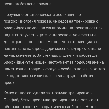
появява без ясна причина.
Проучване от Европейската асоциация по
психофизиология показва, че редовна тренировка с
биофийдбек намалява симптомите на тревожност при
над 70% от участниците. Интересно е, че ефектът е
дълготраен – не просто мигновен, а с тенденция за
намаляване на стреса дори месец след приключване
на упражненията. За ученици, студенти и работещи
биофийдбекът е мощен инструмент за подобряване на
памет, концентрация и фокус – особено полезно, когато
се подготвяш за изпит или следва труден работен
проект.
Колко от нас са чували за "мозъчна тренировка"?
Биофийдбекът превръща тренирането на мозъка от
абстрактно понятие в практическо действие. Някои