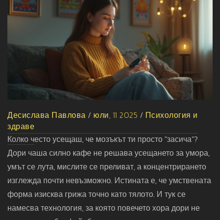
Десислава Павлова
/
юли, 11 2025
/
Психология и
здраве
Колко често усещаш, че мозъкът ти просто "засича"?
Дори чаша силно кафе не решава усещането за умора,
умът се лута, мислите се преливат, а концентрирането
изглежда почти невъзможно. Истината е, че умствената
форма изисква грижа точно като тялото. И тук се
намесва технология, за която повечето хора дори не