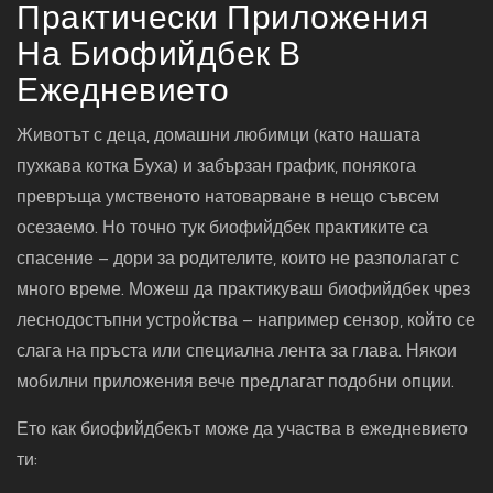
Практически Приложения
На Биофийдбек В
Ежедневието
Животът с деца, домашни любимци (като нашата
пухкава котка Буха) и забързан график, понякога
превръща умственото натоварване в нещо съвсем
осезаемо. Но точно тук биофийдбек практиките са
спасение – дори за родителите, които не разполагат с
много време. Можеш да практикуваш биофийдбек чрез
леснодостъпни устройства – например сензор, който се
слага на пръста или специална лента за глава. Някои
мобилни приложения вече предлагат подобни опции.
Ето как биофийдбекът може да участва в ежедневието
ти: