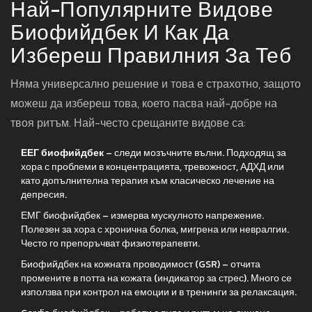
Най-Популярните Видове
Биофийдбек И Как Да
Избереш Правилния За Теб
Няма универсално решение и това е страхотно, защото
можеш да избереш това, което пасва най-добре на
твоя ритъм. Най-често срещаните видове са:
ЕЕГ биофийдбек
– следи мозъчните вълни. Подходящ за
хора с проблеми в концентрацията, тревожност, АДХД или
като допълнителна терапия към класическо лечение на
депресия.
ЕМГ биофийдбек – измерва мускулното напрежение.
Полезен за хора с хронична болка, мигрена или невралгии.
Често го препоръчват физиотерапевти.
Биофийдбек на кожната проводимост (GSR) – отчита
промените в потта на кожата (индикатор за стрес). Много се
използва при контрол на емоции и в тренинги за релаксация.