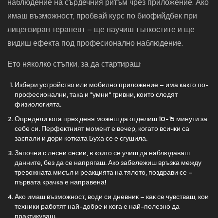
наблюдение на сърдечния ритъм чрез приложение. Ако
имаш възможност, пробвай курс по биофийдбек при
лицензиран терапевт – ще научиш тънкостите и ще
видиш ефекта под професионално наблюдение.
Ето няколко стъпки, за да стартираш:
Избери устройство или мобилно приложение – има както по-
професионални, така и "умни" гривни, които следят
физиологията.
Определи кога през деня можеш да отделиш 10-15 минути за
себе си. Перфектният момент е вечер, когато всички са
заспали и дори котката Буха се е сгушила.
Започни с лесни сесии, в които се учиш да наблюдаваш
данните, без да се напрягаш. Ако забележиш връзка между
тревожната мисъл и реакцията на тялото, поздрави се –
първата крачка е направена!
Ако имаш възможност, води си дневник – как се чувстваш, кои
техники работят най-добре и кога е най-полезно да
практикуваш.