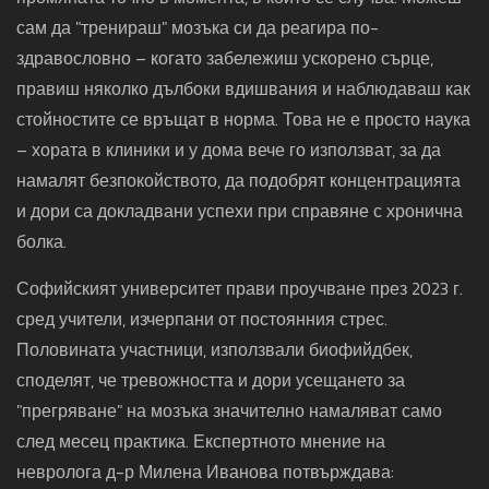
сам да "тренираш" мозъка си да реагира по-
здравословно – когато забележиш ускорено сърце,
правиш няколко дълбоки вдишвания и наблюдаваш как
стойностите се връщат в норма. Това не е просто наука
– хората в клиники и у дома вече го използват, за да
намалят безпокойството, да подобрят концентрацията
и дори са докладвани успехи при справяне с хронична
болка.
Софийският университет прави проучване през 2023 г.
сред учители, изчерпани от постоянния стрес.
Половината участници, използвали биофийдбек,
споделят, че тревожността и дори усещането за
"прегряване" на мозъка значително намаляват само
след месец практика. Експертното мнение на
невролога д-р Милена Иванова потвърждава: