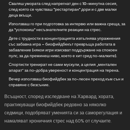
Сваляш умората след напрегнат ден с 10-минутна сесия,
след която се чувстваш "рестартиран" дори и с две малки
деца вкъщи.
Използваш го при подготовка за интервю или важна среща, за
да "успокоиш" несъзнателните реакции на стрес.
Дете с трудности в концентрацията изпълнява упражнения
със забавна игра – биофийдбекът превръща работата в
забавление (някои игри изискват поддържане на спокоен
пулс, за да преминеш ниво, което е хит сред по-малките).
Спортисти тренират не сами мускули, а целия „ментален
апарат“ за по-добра увереност и концентрация на терена.
Вечер използваш биофийдбек за по-лесен преход към сън и
справяне с безсъние.
Всъщност, според изследване на Харвард, хората,
практикуващи биофийдбек редовно за няколко
седмици, подобряват уменията си за саморегулация и
намаляват хроничния стрес над 60% от случаите.