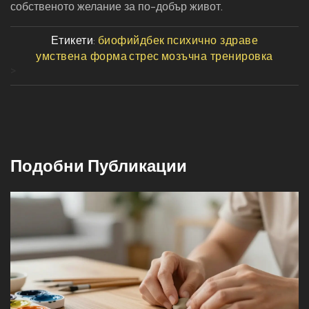
собственото желание за по-добър живот.
Етикети:
биофийдбек
психично здраве
умствена форма
стрес
мозъчна тренировка
>
Подобни Публикации