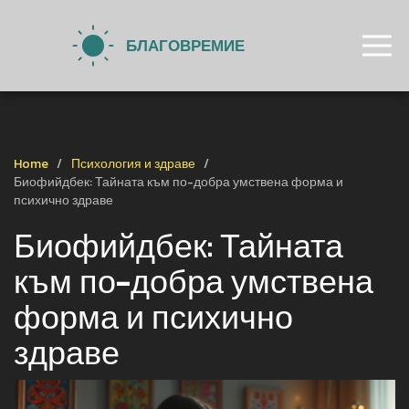
Home
Психология и здраве
Биофийдбек: Тайната към по-добра умствена форма и
психично здраве
Биофийдбек: Тайната
към по-добра умствена
форма и психично
здраве