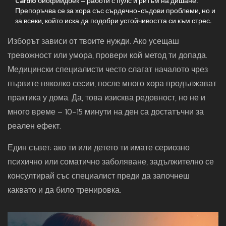
Cardio биофийдбек – работи с пулс и ритъм на дишане.
Препоръчва се за хора със сърдечно-съдови проблеми, но и
за всеки, който иска да подобри устойчивостта си към стрес.
Изборът зависи от твоите нужди. Ако усещаш
тревожност или умора, провери кой метод ти допада.
Медицински специалисти често слагат началото чрез
първите няколко сесии, после много хора продължават
практика у дома. Да, това изисква редовност, но не и
много време – 10-15 минути на ден са достатъчни за
реален ефект.
Един съвет: ако ти или детето ти имате сериозно
психично или соматично заболяване, задължително се
консултирай със специалист преди да започнеш
каквато и да било тренировка.