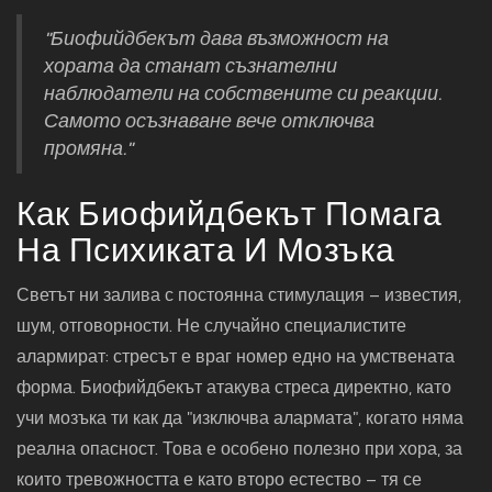
"Биофийдбекът дава възможност на
хората да станат съзнателни
наблюдатели на собствените си реакции.
Самото осъзнаване вече отключва
промяна."
Как Биофийдбекът Помага
На Психиката И Мозъка
Светът ни залива с постоянна стимулация – известия,
шум, отговорности. Не случайно специалистите
алармират: стресът е враг номер едно на умствената
форма. Биофийдбекът атакува стреса директно, като
учи мозъка ти как да "изключва алармата", когато няма
реална опасност. Това е особено полезно при хора, за
които тревожността е като второ естество – тя се