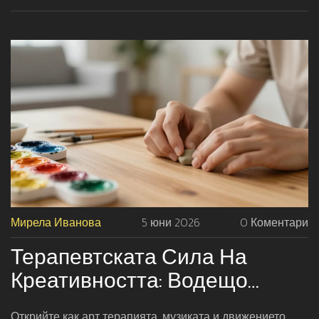
Мирела Иванова
5 юни 2026
0 Коментари
Терапевтската Сила На
Креативността: Водещо
Ръководство За Изкуствата В
Открийте как арт терапията, музиката и движението