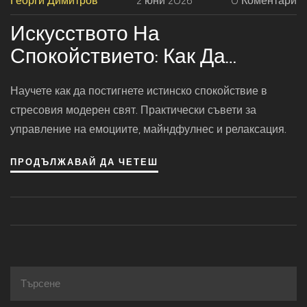
Георги Димитров
2 юни 2026
0 Коментари
Искусството На
Спокойствието: Как Да
Овладеете Мира В Свят На
Научете как да постигнете истинско спокойствие в
Стрес
стресовия модерен свят. Практически съвети за
управление на емоциите, майндфулнес и релаксация.
ПРОДЪЛЖАВАЙ ДА ЧЕТЕШ