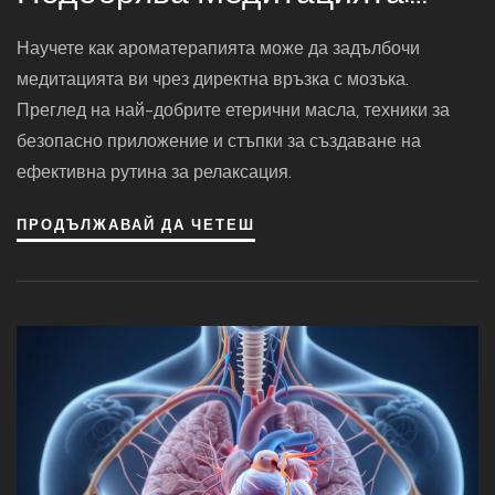
Пълно Ръководство За
Научете как ароматерапията може да задълбочи
Начинаещи
медитацията ви чрез директна връзка с мозъка.
Преглед на най-добрите етерични масла, техники за
безопасно приложение и стъпки за създаване на
ефективна рутина за релаксация.
ПРОДЪЛЖАВАЙ ДА ЧЕТЕШ