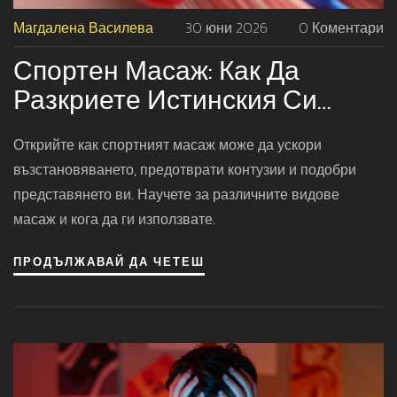
Магдалена Василева
30 юни 2026
0 Коментари
Спортен Масаж: Как Да
Разкриете Истинския Си
Потенциал И Избегнете
Открийте как спортният масаж може да ускори
Контузии
възстановяването, предотврати контузии и подобри
представянето ви. Научете за различните видове
масаж и кога да ги използвате.
ПРОДЪЛЖАВАЙ ДА ЧЕТЕШ