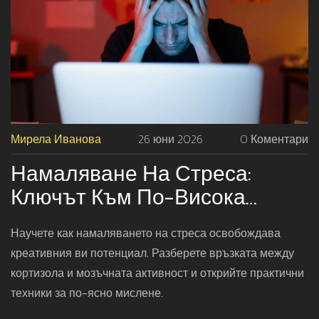
Мирела Иванова
26 юни 2026
0 Коментари
Намаляване На Стреса:
Ключът Към По-Висока
Креативност И Ясна Мисъл
Научете как намаляването на стреса освобождава
креативния ви потенциал. Разберете връзката между
кортизола и мозъчната активност и открийте практични
техники за по-ясно мислене.