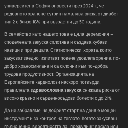
университет в София оповести през 2024 г., че
редовното хранене сутрин намалява риска от диабет
тип 2 с близо 18% при възрастни до 50 години.
В семейство като нашето това е цяла церемония –
споделената закуска сплотява и създава хубави
навици и при децата. Статистически, хората, които
закусват заедно, изпитват повече удовлетворение, по-
добро храносмилане и са склонни към по-добра
трудова продуктивност. Организацията на
Европейските кардиолози наскоро потвърди:
правилната
здравословна закуска
снижава риска от
високо кръвно и сърдечносъдови болести с до 21%.
Да не забравяме, че добрият старт на деня е мощен
инструмент и за контрол на теглото. Когато закусваш
пълноценно, вероятността да „прежулиш“ вафла или