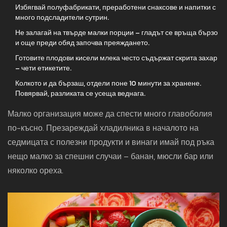
Избягвай полуфабрикати, преработени снаксове и напитки с
много подсладители сутрин.
Не залагай на твърде малки порции – гладът се връща бързо
и още преди обяд започва преяждането.
Готовите плодови кисели млека често съдържат скрита захар
– чети етикетите.
Колкото и да бързаш, отдели поне 10 минути за хранене.
Повярвай, разликата се усеща веднага.
Малко организация може да спести много главоболия
по-късно. Презареждай хладилника в началото на
седмицата с полезни продукти и винаги имай под ръка
нещо малко за спешни случаи – банан, мюсли бар или
няколко ореха.