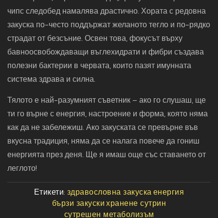
чипс следобед намалява драстично. Хората с редовна
закуска по-често поддържат желаното тегло и по-рядко
страдат от безсъние. Освен това, фокусът върху
бавноосвобождаващи въглехидрати и фибри създава
полезни бактерии в червата, които пазят имунната
система здрава и силна.
Тялото е най-разумният съветник – ако го слушаш, ще
ти го върне с енергия, настроение и форма, която няма
как да не забележиш. Ако закуската се превърне във
вкусна традиция, няма да се налага повече да гониш
енергията през деня. Ще я имаш още със ставането от
леглото!
Етикети:
здравословна закуска
енергия
бързи закуски
хранене сутрин
сутрешен метаболизъм