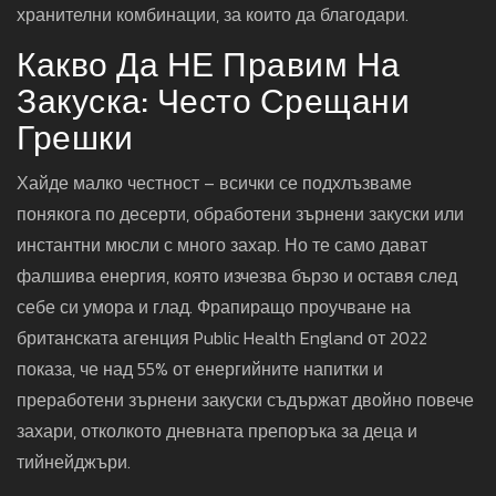
хранителни комбинации, за които да благодари.
Какво Да НЕ Правим На
Закуска: Често Срещани
Грешки
Хайде малко честност – всички се подхлъзваме
понякога по десерти, обработени зърнени закуски или
инстантни мюсли с много захар. Но те само дават
фалшива енергия, която изчезва бързо и оставя след
себе си умора и глад. Фрапиращо проучване на
британската агенция Public Health England от 2022
показа, че над 55% от енергийните напитки и
преработени зърнени закуски съдържат двойно повече
захари, отколкото дневната препоръка за деца и
тийнейджъри.