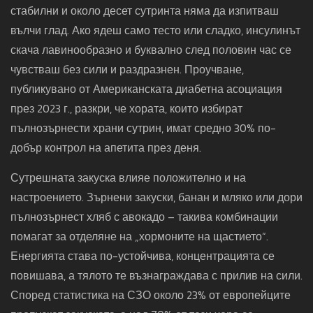
стабилни и около десет сутринта няма да изпитваш
вълчи глад. Ако ядеш само тесто или сладко, инсулинът
скача лавинообразно и буквално след половин час се
чувстваш без сили и раздразнен. Проучване,
публикувано от Американската диабетна асоциация
през 2023 г., разкри, че хората, които избират
пълнозърнести храни сутрин, имат средно 30% по-
добър контрол на апетита през деня.
Сутрешната закуска влияе положително и на
настроението. Зърнени закуски, банан и мляко или дори
пълнозърнест хляб с авокадо – такива комбинации
помагат за отделяне на „хормоните на щастието“.
Енергията става по-устойчива, концентрацията се
повишава, а тялото те възнаграждава с прилив на сили.
Според статистика на СЗО около 23% от европейците