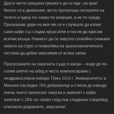
Друга често срещана грешка е да се яде „на крак“.
Когато си в движение, често пропускаш сигналите на
тялото и ядеш по-скоро по инерция, а не по нужда.
Признавам, дори на мен ми се е случвало да изпия
само кафе със сладка кроасанче и после да ядосам
всички вкъщи. Навикът да се закусва спокойно снижава
нивото на стрес и позволява на храносмилателната
система да добие максимум от всяка хапка.
Пропускането на закуската също е капан – води до по-
голям апетит на обяд и често компенсираме с
нездравословни избори. През 2024 г. Университетът в
Мюнхен изследва 700 доброволци и стигна до извода:
онези, които пропускат закуска и заменят с кафе,
изпитват с 28% по-силен глад към сладкиши следобед,
отколкото редовните „закусвачи“.