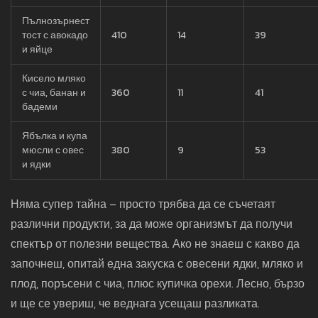
Пълнозърнест
тост с авокадо
410
14
39
и яйце
Кисело мляко
с чиа, банан и
360
11
41
бадеми
Ябълка и купа
мюсли с овес
380
9
53
и ядки
Няма супер тайна – просто трябва да се съчетаят
различни продукти, за да може организмът да получи
спектър от полезни вещества. Ако не знаеш с какво да
започнеш, опитай една закуска с овесени ядки, мляко и
плод, поръсени с чиа, плюс купичка орехи. Лесно, бързо
и ще се увериш, че веднага усещаш разликата.