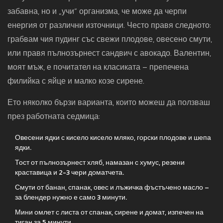
забавна, но и „учи“ организма, че може да черпи
енергия от различни източници. Често правя следното:
грабвам чия пудинг със свежи плодове, овесено смути,
или правя пълнозърнест сандвич с авокадо. Валентин,
моят мъж, е почитател на класиката – препечена
филийка с яйце и малко козе сирене.
Ето няколко бързи варианта, които можеш да ползваш
през работната седмица:
Овесени ядки с кисело кисело мляко, горски плодове и шепа
ядки.
Тост от пълнозърнест хляб, намазан с хумус, резени
краставица и 2-3 чери доматчета.
Смути от банан, спанак, овес и лъжичка фъстъчено масло –
за блендер нужно е само 3 минути.
Мини омлет с листа от спанак, сирене и домат, изпечен на
тиган за 5 минути.