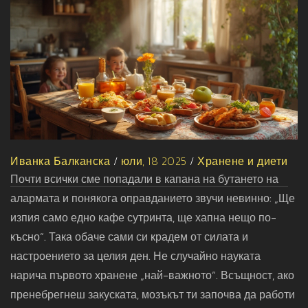
Иванка Балканска
/
юли, 18 2025
/
Хранене и диети
Почти всички сме попадали в капана на бутането на
алармата и понякога оправданието звучи невинно: „Ще
изпия само едно кафе сутринта, ще хапна нещо по-
късно“. Така обаче сами си крадем от силата и
настроението за целия ден. Не случайно науката
нарича първото хранене „най-важното“. Всъщност, ако
пренебрегнеш закуската, мозъкът ти започва да работи