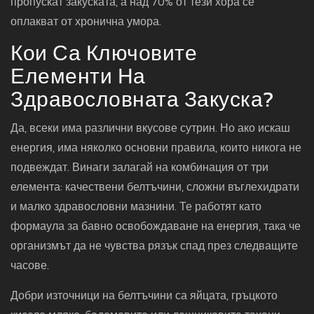
пропускат закуската, а над 70% от тези хора се
оплакват от хронична умора.
Кои Са Ключовите
Елементи На
Здравословната Закуска?
Да, всеки има различни вкусове сутрин. Но ако искаш
енергия, има няколко основни правила, които никога не
подвеждат. Винаги залагай на комбинация от три
елемента: качествени белтъчини, сложни въглехидрати
и малко здравословни мазнини. Те работят като
формаула за бавно освобождаване на енергия, така че
организмът да не чувства рязък спад през следващите
часове.
Добри източници на белтъчини са яйцата, гръцкото