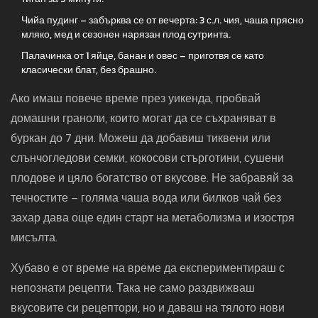
Чийа пудинг – забърква се от вечерта: 3 с.л. чия, чаша прясно
мляко, мед и сезонен нарязан плод сутринта.
Палачинка от 1 яйце, банан и овес – приготвя се като
класически блат, без брашно.
Ако имаш повече време през уикенда, пробвай
домашни граноли, които могат да се съхраняват в
буркан до 7 дни. Можеш да добавиш тиквени или
слънчогледови семки, кокосови стърготини, сушени
плодове и цяло богатство от вкусове. Не забравяй за
течностите – голяма чаша вода или билков чай без
захар дава още един старт на метаболизма и изостря
мисълта.
Хубаво е от време на време да експериментираш с
непознати рецепти. Така не само раздвижваш
вкусовите си рецептори, но и даваш на тялото нови