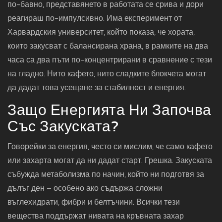
по-бавно, представянето в работата се срива и дори
реагираш по-импулсивно. Има експеримент от
Харвардския университет, който показа, че хората,
които закусват с балансирана храна, в рамките на два
часа са два пъти по-концентрирани в сравнение с тези
на гладно. Нито кафето, нито сладките блокчета могат
да дадат това усещане за стабилност и енергия.
Защо Енергията Ни Започва
Със Закуската?
Говорейки за енергия, често си мислим, че само кафето
или захарта могат да ни дадат старт. Грешка. Закуската
събужда метаболизма по начин, който ни подготвя за
дълъг ден – особено ако съдържа сложни
въглехидрати, фибри и белтъчини. Всички тези
вещества поддържат нивата на кръвната захар