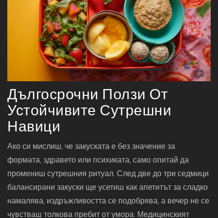
Дългосрочни Ползи От
Устойчивите Сутрешни
Навици
Ако си мислиш, че закуската е без значение за
формата, здравето или психиката, само опитай да
промениш сутрешния ритуал. След две до три седмици
балансирани закуски ще усетиш как апетитът за сладко
намалява, издръжливостта се подобрява, а вечер не се
чувстваш толкова пребит от умора. Медицинският