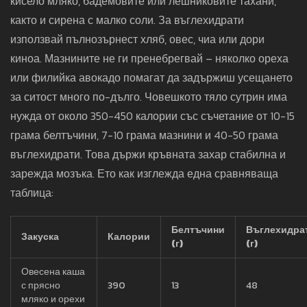
кисело мляко, бадемовите или лешниковите тахани,
както и сирена с малко соли. За въглехидрати
използвай пълнозърнест хляб, овес, чиа или дори
киноа. Мазнините не ги пренебрегвай – няколко ореха
или филийка авокадо помагат да задържиш усещането
за ситост много по-дълго. Човешкото тяло сутрин има
нужда от около 350-450 калории със съчетание от 10-15
грама белтъчини, 7-10 грама мазнини и 40-50 грама
въглехидрати. Това държи кръвната захар стабилна и
зарежда мозъка. Ето как изглежда една сравняваща
таблица:
Белтъчини
Въглехидра
Закуска
Калории
(г)
(г)
Овесена каша
с прясно
390
13
48
мляко и орехи