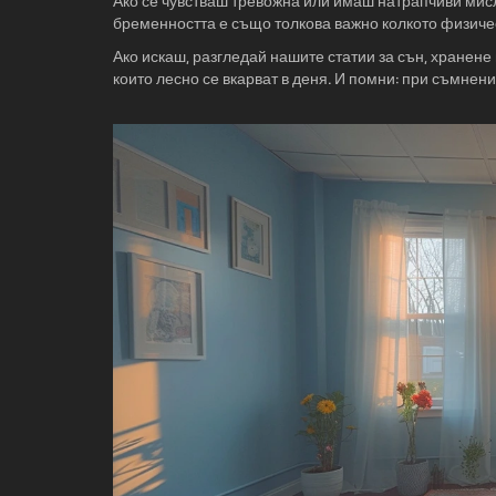
Ако се чувстваш тревожна или имаш натрапчиви мисл
бременността е също толкова важно колкото физиче
Ако искаш, разгледай нашите статии за сън, хранен
които лесно се вкарват в деня. И помни: при съмнени