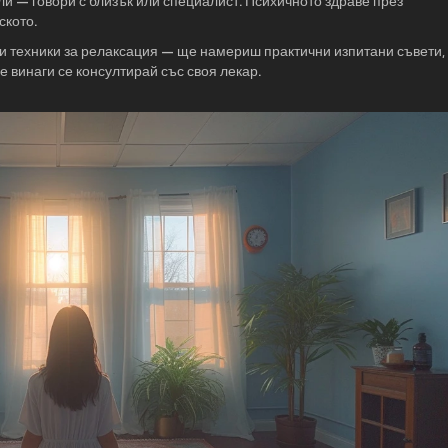
и — говори с близък или специалист. Психичното здраве през
ското.
е и техники за релаксация — ще намериш практични изпитани съвети,
е винаги се консултирай със своя лекар.