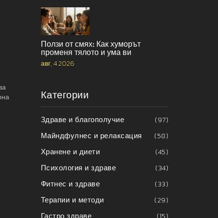
Ползи от смях: Как хуморът
променя тялото и ума ви
авг, 4 2026
ва
Категории
рна
Здраве и благополучие
(97)
Майндфулнес и релаксация
(58)
Хранене и диети
(45)
Психология и здраве
(34)
Фитнес и здраве
(33)
Терапии и методи
(29)
Гастро здраве
(15)