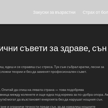
Закуски за възрастни
Страх от бо
чни съвети за здраве, сън
ш, ядеш и се справяш със стреса. Тук съм събрал кратки, лесни за
 сложни теории и без да заменят професионален съвет.
а. Опитай да спиш на лявата страна — това подобрява
ница между коленете и още една под корема за по-добра опора. А
ути) могат да възстановят енергията без да нарушат нощния сън.
гане и ограничи течности преди сън, за да намалиш нощните