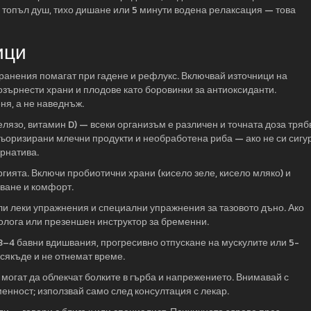
 топъл душ, тихо дишане или 5 минути водена релаксация — това
ици
хранения помагат при гадене и рефлукс. Включвай източници на
озърнести храни и плодове като боровинки за антиоксиданти.
ня, а не наведнъж.
елязо, витамин D) — всеки организъм е различен и точната доза тряб
стьоризирани млечни продукти и необработена риба — ако не си сигу
ернатива.
гията. Включи пробиотични храни (кисело зеле, кисело мляко) и
ване и комфорт.
ли леки упражнения и специални упражнения за тазовото дъно. Ако
олога или презеншен инструктор за бременни.
 3–4 бавни вдишвания, прогресивно отпускане на мускулите или 5-
всякъде и не отнемат време.
огат да облекчат болките в гърба и напрежението. Внимавай с
енност; използвай само след консултация с лекар.