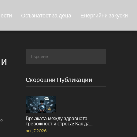
лести
Осъзнатост за деца
Енергийни закуски
 и
Скорошни Публикации
Връзката между здравната
ко
тревожност и стреса: Как да
прекъснете порочния кръг
авг, 7 2026