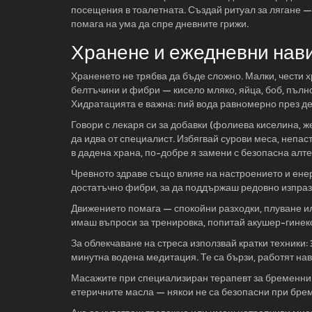
посещения в тоалетната. Създай ритуал за лягане —
помага на ума да спре дневните грижи.
Хранене и ежедневни нав
Храненето не трябва да бъде сложно. Малки, чести 
белтъчини и фибри — кисело мляко, яйца, боб, пълн
Хидратацията е важна: пий вода равномерно през де
Говори с лекаря си за добавки (фолиева киселина, ж
да идва от специалист. Избягвай сурови меса, непа
в дадена храна, по-добре я замени с безопасна алт
Чревното здраве също влияе на настроението и енер
достатъчно фибри, за да поддържаш редовно изпраз
Движението помага — спокойни разходки, плуване и
имаш въпроси за тренировка, попитай акушер-гинек
За облекчаване на стреса използвай кратки техники:
минутна водена медитация. Те са бързи, работят на
Масажите при специализиран терапевт за бременни м
етеричните масла — някои не са безопасни при брем