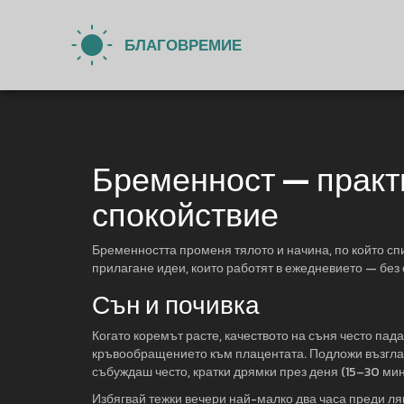
Бременност — практи
спокойствие
Бременността променя тялото и начина, по който спи
прилагане идеи, които работят в ежедневието — без
Сън и почивка
Когато коремът расте, качеството на съня често пад
кръвообращението към плацентата. Подложи възглав
събуждаш често, кратки дрямки през деня (15–30 мин
Избягвай тежки вечери най-малко два часа преди ля