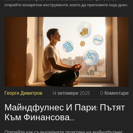
открийте конкретни инструменти, които да приложите още днес.
Георги Димитров
14 октомври 2025
0 Коментари
Майндфулнес И Пари: Пътят
Към Финансова
Благосъстояние
Открийте как съзнателните практики на майндфулнес