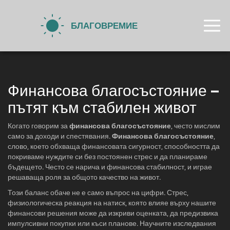
Финансова благосъстояние –
пътят към стабилен живот
Когато говорим за
финансова благосъстояние
, често мислим
само за доходи и спестявания.
Финансова благосъстояние
,
слово, което обхваща финансовата сигурност, способността да
покриваме нуждите си без постоянен стрес и да планираме
бъдещето
. Често се нарича и
финансова стабилност
, и играе
решаваща роля за общото качество на живот.
Този баланс обаче не е само въпрос на цифри.
Стрес
,
физиологическа реакция на натиск, която влияе върху нашите
финансови решения
може да изкриви оценката, да предизвика
импулсивни покупки или къси планове. Научните изследвания