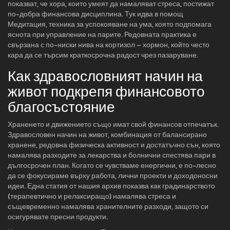
показват, че хора, които умеят да намаляват стреса, постижат
по-добра финансова дисциплина. Тук идва в помощ
Медитация
,
техника за успокояване на ума, която подпомага
яснота при управление на парите
. Редовната практика е
свързана с по-ниски нива на кортизол – хормон, който често
кара да се търсим краткосрочна радост чрез пазаруване.
Как здравословният начин на
живот подкрепя финансовото
благосъстояние
Храненето и движението също имат свой финансов отпечатък.
Здравословен начин на живот
,
комбинация от балансирано
хранене, редовна физическа активност и достатъчно сън, която
намалява разходите за лекарства и болнични
спестява пари в
дългосрочен план. Когато се чувстваме енергични, е по-лесно
да се фокусираме върху работа, лични проекти и доходоносни
идеи. Една статия от нашия архив показва как градинарството
(терапевтично и релаксиращо) намалява стреса и
същевременно намалява хранителните разходи, защото си
осигурявате пресни продукти.