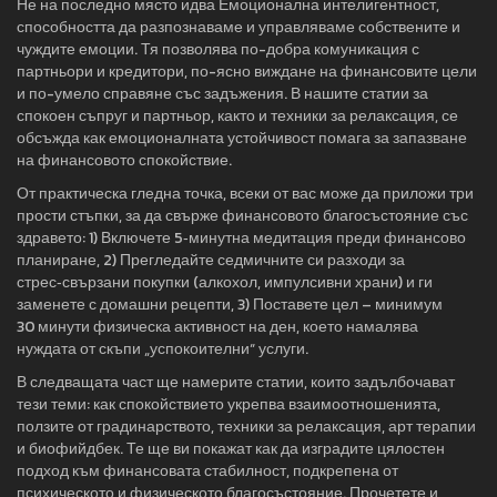
Не на последно място идва
Емоционална интелигентност
,
способността да разпознаваме и управляваме собствените и
чуждите емоции
. Тя позволява по-добра комуникация с
партньори и кредитори, по-ясно виждане на финансовите цели
и по-умело справяне със задъжения. В нашите статии за
спокоен съпруг и партньор, както и техники за релаксация, се
обсъжда как емоционалната устойчивост помага за запазване
на финансовото спокойствие.
От практическа гледна точка, всеки от вас може да приложи три
прости стъпки, за да свърже финансовото благосъстояние със
здравето: 1) Включете 5‑минутна медитация преди финансово
планиране, 2) Прегледайте седмичните си разходи за
стрес‑свързани покупки (алкохол, импулсивни храни) и ги
заменете с домашни рецепти, 3) Поставете цел – минимум
30 минути физическа активност на ден, което намалява
нуждата от скъпи „успокоителни“ услуги.
В следващата част ще намерите статии, които задълбочават
тези теми: как спокойствието укрепва взаимоотношенията,
ползите от градинарството, техники за релаксация, арт терапии
и биофийдбек. Те ще ви покажат как да изградите цялостен
подход към финансовата стабилност, подкрепена от
психическото и физическото благосъстояние. Прочетете и