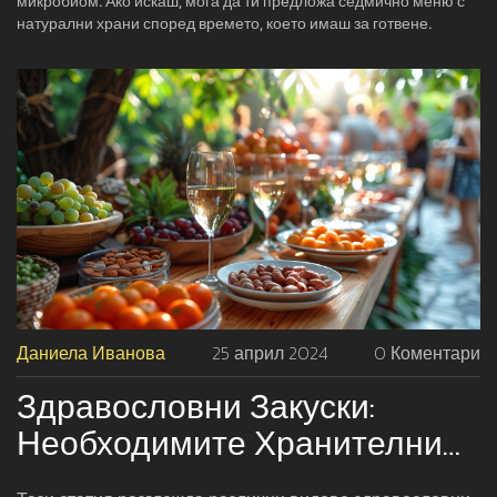
микробиом. Ако искаш, мога да ти предложа седмично меню с
натурални храни според времето, което имаш за готвене.
Даниела Иванова
25 април 2024
0 Коментари
Здравословни Закуски:
Необходимите Хранителни
Сили За Вашето Здраве