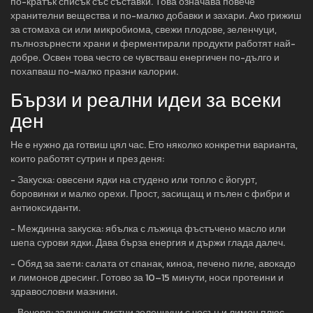
по-кратък списък със съставки. Това означава повече
хранителни вещества и по-малко добавки и захари. Ако грижиш
за стомаха си или микробиома, свежи плодове, зеленчуци,
пълнозърнести храни и ферментирали продукти работят най-
добре. Освен това често се чувстваш енергичен по-дълго и
похапваш по-малко празни калории.
Бързи и реални идеи за всеки
ден
Не е нужно да готвиш цял час. Ето няколко конкретни варианта,
които работят сутрин и през деня:
- Закуска: овесени ядки на студено или топло с йогурт,
боровинки и малко орехи. Прост, засищащ и пълен с фибри и
антиоксиданти.
- Междинна закуска: ябълка с лъжица фъстъчено масло или
шепа сурови ядки. Дава бърза енергия и държи глада далеч.
- Обяд за заети: салата от спанак, киноа, печено пиле, авокадо
и лимонов дресинг. Готово за 10–15 минути, носи протеини и
здравословни мазнини.
- Вечеря: задушени листни зеленчуци с чесън и лимон плюс