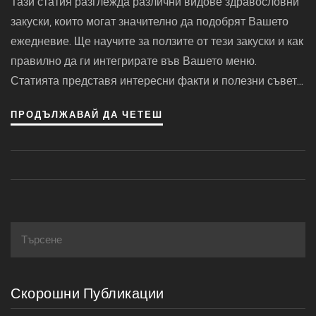
Тази статия разглежда различни видове здравословни
закуски, които могат значително да подобрят Вашето
ежедневие. Ще научите за ползите от тези закуски и как
правилно да ги интегрирате във Вашето меню.
Статията представя интересни факти и полезни съвети
за това как да избирате и приготвяте закуски, които не
ПРОДЪЛЖАВАЙ ДА ЧЕТЕШ
само ще наситят Вашия глад, но и ще Ви заредят с
енергия и полезни съставки.
Скорошни Публикации