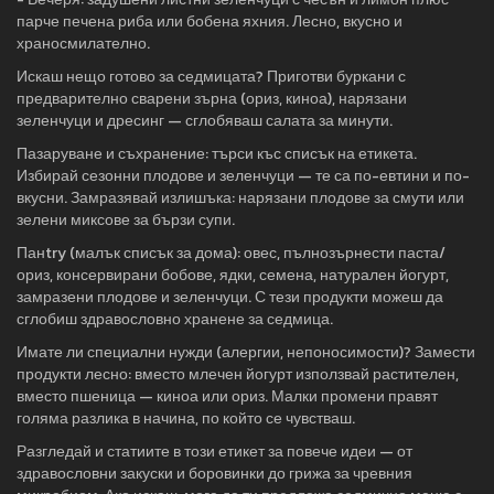
парче печена риба или бобена яхния. Лесно, вкусно и
храносмилателно.
Искаш нещо готово за седмицата? Приготви буркани с
предварително сварени зърна (ориз, киноа), нарязани
зеленчуци и дресинг — сглобяваш салата за минути.
Пазаруване и съхранение: търси къс списък на етикета.
Избирай сезонни плодове и зеленчуци — те са по-евтини и по-
вкусни. Замразявай излишъка: нарязани плодове за смути или
зелени миксове за бързи супи.
Панtry (малък списък за дома): овес, пълнозърнести паста/
ориз, консервирани бобове, ядки, семена, натурален йогурт,
замразени плодове и зеленчуци. С тези продукти можеш да
сглобиш здравословно хранене за седмица.
Имате ли специални нужди (алергии, непоносимости)? Замести
продукти лесно: вместо млечен йогурт използвай растителен,
вместо пшеница — киноа или ориз. Малки промени правят
голяма разлика в начина, по който се чувстваш.
Разгледай и статиите в този етикет за повече идеи — от
здравословни закуски и боровинки до грижа за чревния