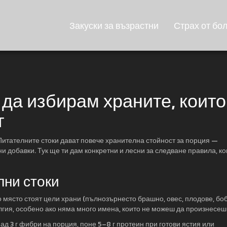
Закуски за възрастни
Страх от бо
 да избирам храните, които
т
 Питателните стоки дават повече хранителна стойност за порция —
 добавки. Тук ще ти дам конкретни и лесни за следване правила, ко
лни стоки
 място стоят цели храни (пълнозърнесто брашно, овес, плодове, боб
ългия, особено ако няма много имена, които не можеш да произнесеш
ад 3 г фибри на порция, поне 5–8 г протеин при готови ястия или