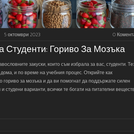
5 октомври 2023
0 Комент
а Студенти: Гориво За Мозъка
равословните закуски, които съм избрала за вас, студенти. Те
 дома, и по време на учебния процес. Открийте как
о гориво за мозъка и да ви помогнат да поддържате силен
и студени варианти, всички те богати на питателни веществ