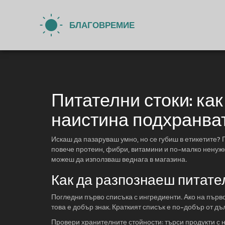
Питателни стоки: как
наистина подхранва
Искаш да пазаруваш умно, но се губиш в етикетите?
повече протеин, фибри, витамини и по-малко ненужни
можеш да използваш веднага в магазина.
Как да разпознаеш питате
Погледни първо списъка с ингредиенти. Ако на първо
това е добър знак. Краткият списък е по-добър от д
Провери хранителните стойности: търси продукти с н