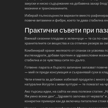
закуски и ниско съдържание на добавена захар (под 
мазнини и трансмазнините.
Избирай пълнозърнести варианти вместо рафинирани
повече витамини и фибри, което ти дава стабилна е
Практични съвети при паз
Вземай сезонни плодове и зеленчуци — те са по-све
хранителните си вещества и са отличен резерв за см
Комбинирай храни: желязото от спанак се усвоява п
въглехидрати, добави протеин и здравословни мазни
стабилна и се чувстваш сити по-дълго.
Готвене: парата и бързото запичане запазват повече
— мий ги преди консумация и съхранявай сухи в хлад
Чети етикета за добавки: избягвай продукти с много
натурални йогурти с живи култури — те помагат на 
Ако търсиш идеи, на сайта ни има полезни статии: „Н
Яж умно всеки ден“, „Здравето започва от червата“ 
конкретни примери как да включиш питателни стоки 