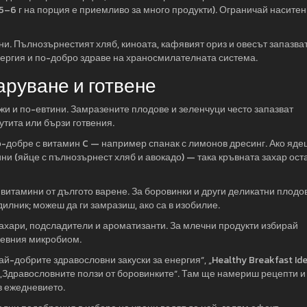
5–6 г на порция е приемливо за много продукти). Ограничай насите
. Пълнозърнестият хляб, киноата, кафявият ориз и овесът запазва
нергия и по-добро здраве на храносмилателната система.
аруване и готвене
жи и по-евтини. Замразените плодове и зеленчуци често запазват
утита или бързи готвения.
о-добре с витамин C — например спанак с лимонов дресинг. Ако яде
ни (яйце с пълнозърнест хляб и авокадо) — така кръвната захар ост
 витамини от дългото варене. За боровинки и други деликатни плодо
илник; можеш да ги замразиш, ако са в изобилие.
 захари, подсладители и ароматизанти. За млечни продукти избирай
чревния микробиом.
ай-добрите здравословни закуски за енергия“, „Healthy Breakfast Ide
и „Здравословните ползи от боровинките“. Там ще намериш рецепти и
в ежедневието.