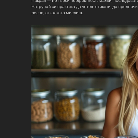
Накрая — не търси перфектност. Малки, последовате
Натрупай си практика да четеш етикети, да предпоч
лесно, отколкото мислиш.