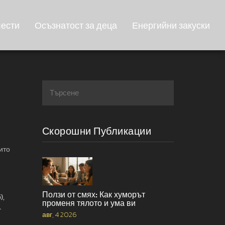
лести
Осъзнатост за деца
Енергийни закуски
Скорошни Публикации
ито
Ползи от смях: Как хуморът
),
променя тялото и ума ви
.
авг, 4 2026