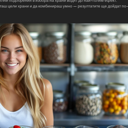
лни подобрения в избора на храни водят до най-голям ефект.
иташ цели храни и да комбинираш умно — резултатите ще дойдат по