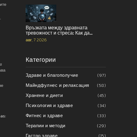
ните
т
Връзката между здравната
тревожност и стреса: Как да
прекъснете порочния кръг
авг, 7 2026
Категории
ш
ава
Здраве и благополучие
(97)
Майндфулнес и релаксация
(58)
ве
Хранене и диети
(45)
Психология и здраве
(34)
Фитнес и здраве
(33)
as:
Терапии и методи
(29)
Гастро здраве
(15)