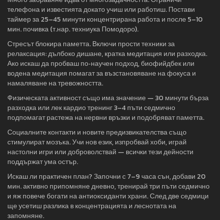
телефона и известията докато учиш или работиш. Постави
таймер за 25–45 минути концентрирана работа и после 5–10
мин. почивка (т.нар. техниука Помодоро).
Стресът блокира паметта. Включи прости техники за
релаксация: дълбоко дишане, кратка медитация или разходка.
Ако искаш да пробваш по‑научен подход, биофийдбек или
водена медитация помагат за възстановяване на фокуса и
намаляване на тревожността.
Физическата активност също има значение — 30 минути бърза
разходка или лек кардио тренинг 3–4 пъти седмично
подпомагат растежа на нервни връзки и подобряват паметта.
Социалните контакти и новите предизвикателства също
стимулират мозъка. Учи нов език, изпробвай хоби, играй
настолни игри или доброволствай — всички тези дейности
поддържат ума остър.
Искаш ли практичен план? Започни с 7–9 часа сън, добави 20
мин. активно припомняне дневно, тренирай три пъти седмично
и яж повече богати на антиоксиданти храни. След две седмици
ще усетиш разлика в концентрацията и леснотата на
запомняне.