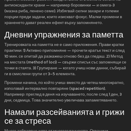
антиоксиданти храни — например боровинки — и омега‑3
(мазна риба, ленено семе). Избягвай силни захари и големи
порции преди задачи, които изискват фокус. Малки промени в
храненето дават реален ефект върху запомнянето.
Дневни упражнения за паметта
Тренировката на паметта не е само приложения. Прави кратки
практики: 1) Активно припомняне — прочети кратък текст и след
10 мин. се опитай да разкажеш отново без да гледаш. 2) Метод
на местата (method of loci) — свържи списък със запомнящи се
точки в стаята. 3) Групиране — когато учиш нови данни, събирай
ги в смислени групи от 3–5 елемента.
Промени начина, по който учиш: вместо да четеш многократно,
използвай интервално повтаряне (spaced repetition).
Например: преглед в деня на изучаването, после след 1 ден, 3
дни, седмица. Това значително увеличава запаметяването.
Намали разсейванията и грижи
се за стреса
Много забравяне идва от многозадачността. Ограничи