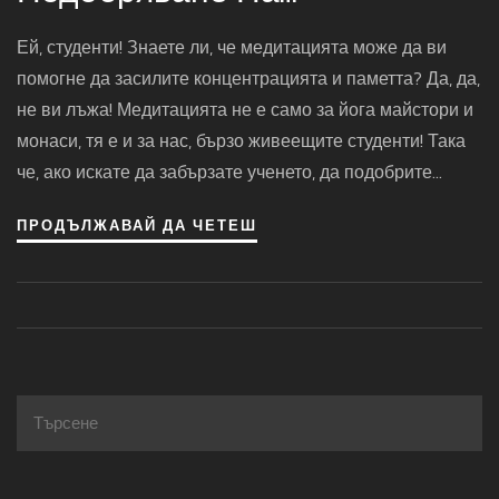
Концентрацията И Паметта
Ей, студенти! Знаете ли, че медитацията може да ви
помогне да засилите концентрацията и паметта? Да, да,
не ви лъжа! Медитацията не е само за йога майстори и
монаси, тя е и за нас, бързо живеещите студенти! Така
че, ако искате да забързате ученето, да подобрите
успеха си и да се справите със стреса, то време е да
ПРОДЪЛЖАВАЙ ДА ЧЕТЕШ
започнете да медитирате. Усмивка на лицето и успехи
на изпитите!