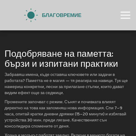
Подобряване на паметта:
бързи и изпитани практики
Забравяш имена, къде оставяш ключовете или задачи в
работата? Паметта не е магия — тя реагира на навици. Тук ще
намериш конкретни, лесни за прилагане стъпки, които дават
видим ефект още за седмици.
Промените започват с режим. Сънят и почивката влияят
директно на това как запомняш нова информация. Спи 7–9
часа, опитай кратки дневни дрямки (15–20 минути) и избягвай
устройства 30 мин. преди лягане. Качественият сън
консолидира спомените от деня.
Храна и мозъкът работят заедно. Включи в менюто богати на