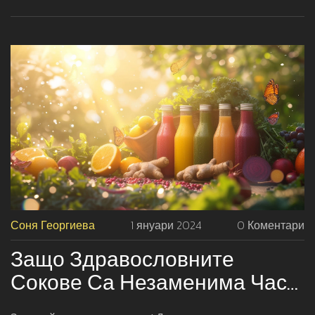
ефект върху нашето здраве. Ще научите за най-
добрите видове плодове за сок, както и за методите на
пресоване, които запазват най-много антиоксиданти.
Соня Георгиева
1 януари 2024
0 Коментари
Защо Здравословните
Сокове Са Незаменима Част
От Вашето Ежедневие: