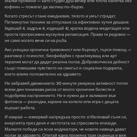
Малки промени — като студен душ вечер или топла напитка без
кофеин — помагат да заспиш по-бързо.
Когато стресът стане ежедневие, тялото и умът страдат.
Петминутни техники за отпускане са ефективни: кутия дишане
(вдишай 4, задръж 4, издишай 4), кратка водена медитация или
проста прогресивна мускулна релаксация. Прави ги редовно —
не само когато вече си на ръба.
Ако усещаш хронична тревожност или бърнаут, търси помощ —
разговор с психолог, биофийдбек с практикуващ или арт
терапия могат да дадат реална полза. Доброволческа дейност
също повишава чувството на смисъл и социална подкрепа,
което влияе положително на здравето.
Не забравяй движението: 30 минути умерена активност почти
всеки ден понижава риска от много хронични болести и
подобрява настроението. Не е нужно да е заливане във
фитнеса — разходка, каране на колело или игра с децата
вършат работа.
И накрая — измервай напредъка просто: отбелязвай съня си,
енергията през деня и честотата на стресовите епизоди.
Малките победи са ясни индикатори, че новите навици дават
ползи за здравето. Опитай една промяна тази седмица и виж