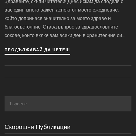
Здравейте, скъпи читатели! Днес искам да споделя с
Основни Ползи
вас един много важен аспект от моето ежедневие,
който допринася значително за моето здраве и
благосъстояние. Става въпрос за здравословните
сокове, които включвам всеки ден в хранителния си
режим. Те са богати на витамини, минерали и
ПРОДЪЛЖАВАЙ ДА ЧЕТЕШ
антиоксиданти и помагат ми да се чувствам енергична
и пълна с жизненост. Вярвам, че всеки трябва да даде
шанс на тези вълшебни напитки и да усети тяхната
сила! Можете да разчитате на този постинг, за да
разберете как и защо да ги включите във вашата диета.
Скорошни Публикации