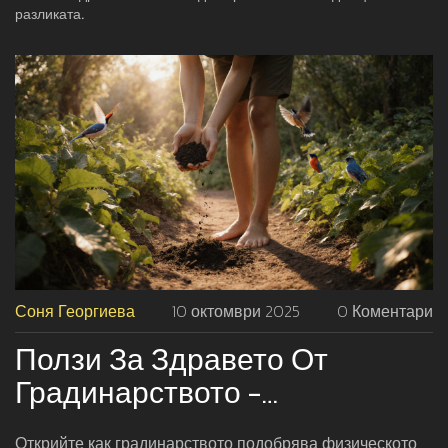
разликата.
Соня Георгиева
10 октомври 2025
0 Коментари
Ползи За Здравето От
Градинарството -
Терапевтично И
Открийте как градинарството подобрява физическото,