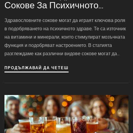
Сокове За Психичното
Здраве
Здравословните сокове могат да играят ключова роля
в подобряването на психичното здраве. Те са източник
на витамини и минерали, които стимулират мозъчната
функция и подобряват настроението. В статията
разглеждаме как различни видове сокове могат да
влияят на психичното здраве и предлагаме съвети за
ПРОДЪЛЖАВАЙ ДА ЧЕТЕШ
включването им в ежедневната рутина. Ще научите и за
някои интересни факти относно съставките на тези
напитки, които оказват положително въздействие върху
психиката. Открийте как тези натурални напитки могат
да внесат баланс в живота ви.