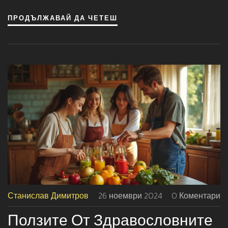
подобряването на имунната система. Включи малки, но
ПРОДЪЛЖАВАЙ ДА ЧЕТЕШ
значими промени в ежедневието си за по-
здравословен и щастлив живот.
Станислав Димитров
26 ноември 2024
0 Коментари
Ползите От Здравословните