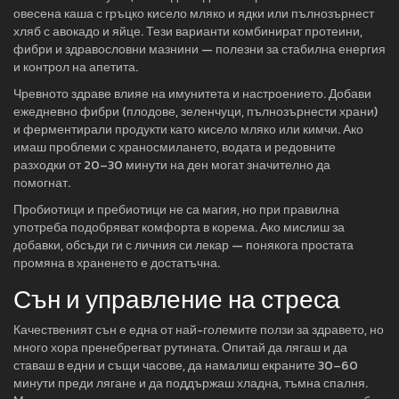
овесена каша с гръцко кисело мляко и ядки или пълнозърнест
хляб с авокадо и яйце. Тези варианти комбинират протеини,
фибри и здравословни мазнини — полезни за стабилна енергия
и контрол на апетита.
Чревното здраве влияе на имунитета и настроението. Добави
ежедневно фибри (плодове, зеленчуци, пълнозърнести храни)
и ферментирали продукти като кисело мляко или кимчи. Ако
имаш проблеми с храносмилането, водата и редовните
разходки от 20–30 минути на ден могат значително да
помогнат.
Пробиотици и пребиотици не са магия, но при правилна
употреба подобряват комфорта в корема. Ако мислиш за
добавки, обсъди ги с личния си лекар — понякога простата
промяна в храненето е достатъчна.
Сън и управление на стреса
Качественият сън е една от най-големите ползи за здравето, но
много хора пренебрегват рутината. Опитай да лягаш и да
ставаш в едни и същи часове, да намалиш екраните 30–60
минути преди лягане и да поддържаш хладна, тъмна спалня.