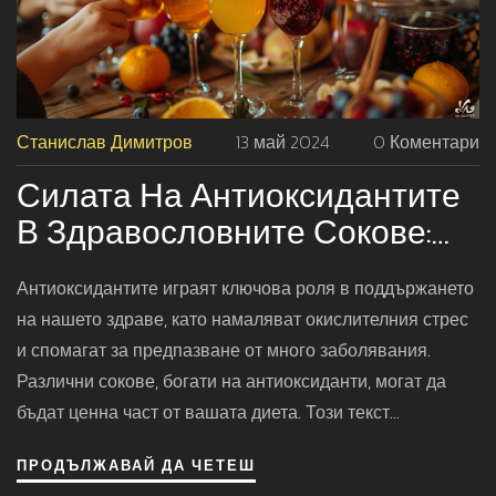
Станислав Димитров
13 май 2024
0 Коментари
Силата На Антиоксидантите
В Здравословните Сокове:
Как Да Се Възползваме
Антиоксидантите играят ключова роля в поддържането
Напълно
на нашето здраве, като намаляват окислителния стрес
и спомагат за предпазване от много заболявания.
Различни сокове, богати на антиоксиданти, могат да
бъдат ценна част от вашата диета. Този текст
разглежда как правилно да изберем и консумираме
ПРОДЪЛЖАВАЙ ДА ЧЕТЕШ
сокове, за да максимизираме техния положителен