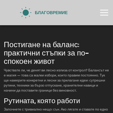
Постигане на баланс:
практични стъпки за по-
спокоен живот
Чувствате ли, че денят ви лесно излиза от контрол? Балансът не
е магия — това са малки избори, които правим постоянно. Тук
ще намерите конкретни и лесни за прилагане идеи: сутрешни
рутини, техники за бързо отпускане, хранителни навици и
начини да поставите граници без виновност.
Рутината, която работи
Започнете с тривиално нещо: сън. Ако лягате и ставате по едно