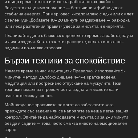
и също време, тялото и мозъкът работят по-спокойно.
Закуската също има значение — белтъчини и фибри дават
стабилна енергия. Пример: овес, кисело мляко с ядки или омлет
с зеленчуци. Добавете 10–20 минути раздвижване — разходка
или леки разтягания правят чудеса за мисълта и енергията.
Планирайте деня с блокове: определете време за работа, паузи
и лични задачи. Когато знаете границите, делата стават по-
видими и по-малко стресови.
Бързи техники за спокойствие
Нямате време за час медитация? Правилно. Използвайте 5-
минутни методи: дълбоко дишане 4-4-4, кратка водена
медитация или прогресивно отпускане на мускулите. Тези
техники намаляват тревожността веднага и можете да ги
вмъкнете между срещи.
Майндфулнес практиките помагат да забележите кога
преяждате със задачи или се напрягате за неща извън вашия
контрол. Опитайте да наблюдавате мисълта си за 2–3 минути
без да я съдите — това често смъква нивото на емоционален
заряд.