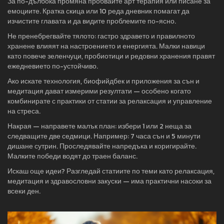
За по-дълбока промяна пробвайте арт терапия или писане за
емоциите. Кратка скица или 10 реда дневник помагат да
изчистите главата и да видите проблемите по-ясно.
Не пренебрегвайте тялото: гастро здравето и правилното
хранене влияят на настроението и енергията. Малки навици
като повече зеленчуци, пробиотици и редовни хранения правят
ежедневието по-устойчиво.
Ако искате технология, биофийдбек и приложения за сън и
медитация дават измерими резултати — особено когато
комбинирате с практики от статии за релаксация и управление
на стреса.
Накрая — направете малък план: избери 1 или 2 неща за
следващите две седмици. Например: 7 часа сън и 5 минути
дишане сутрин. Проследявайте напредъка и коригирайте.
Малките победи водят до траен баланс.
Искаш още идеи? Разгледай статиите по теми като релаксация,
медитация и здравословни закуски — има практични насоки за
всеки ден.