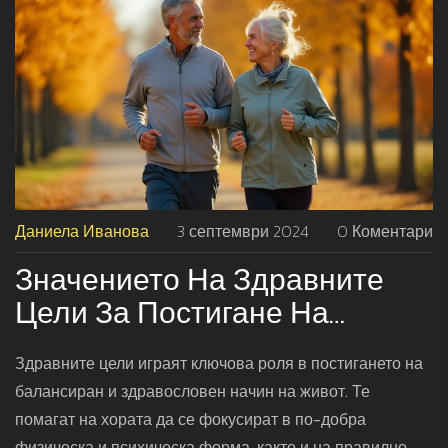
Даниела Иванова
3 септември 2024
0 Коментари
Значението На Здравните
Цели За Постигане На
Балансиран Начин На Живот
Здравните цели играят ключова роля в постигането на
балансиран и здравословен начин на живот. Те
помагат на хората да се фокусират в по-добра
физическа и психическа форма, както и на правилно