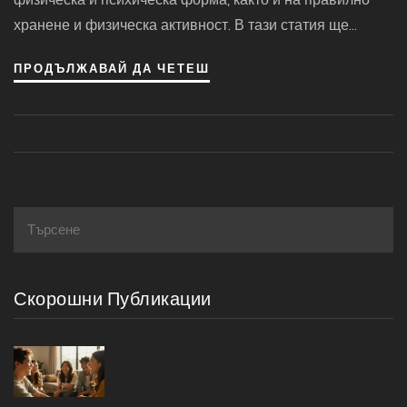
хранене и физическа активност. В тази статия ще
разгледаме как ясно поставените здравни цели могат
ПРОДЪЛЖАВАЙ ДА ЧЕТЕШ
да подобрят качеството на живот и да водят до по-
здравословни ежедневни навици.
Скорошни Публикации