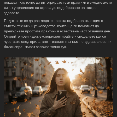
показват как точно да интегрирате тези практики в ежедневието
си, от управление на стреса до подобряване на гастро
здравето.
Подгответе се да разгледате нашата подбрана колекция от
съвети, техники и ръководства, които ще ви помогнат да
превърнете простите практики в естествена част от вашия ден.
Открийте нови идеи, експериментирайте и споделете как се
чувствате след прилагане – вашият път към по‑здравословен и
балансиран живот започва точно тук.