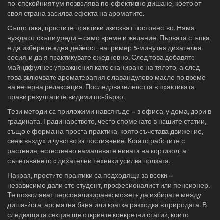
по‑спокойният ум позволява по‑ефективно дишане, което от
своя страна засилва ефекта на ароматите.
Също така, простите практики изискват постоянство. Няма
нужда от скъпи уреди – само време и желание. Първата стъпка
е да изберете една дейност, например 5‑минутна дихателна
сесия, и да я практикувате ежедневно. След това добавяте
майндфулнес упражнения като сканиране на тялото, а след
това включвате ароматерапия с лавандулово масло по време
на вечерна релаксация. Последователността в практиката
прави резултатите видими по‑бързо.
Тези методи са приложими навсякъде – в офиса, у дома, дори в
градината. Градинарството, често споменато в нашите статии,
също е форма на проста практика, която съчетава движение,
свеж въздух и чувство за постижение. Когато работите с
растения, естествено намалявате нивата на кортизол, а
съчетаването с дихателни техники усилва ползата.
Накрая, простите практики са подходящи за всеки –
независимо дали сте студент, професионалист или пенсионер.
Те позволяват персонализиране: можете да избирате между
диша‑йога, ароматна баня или кратка разходка в природата. В
следващата секция ще откриете конкретни статии, които