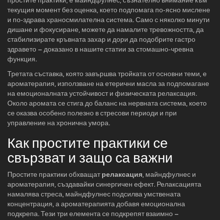
простите практики, е
майндфулнес
,
съзнателно внимание към
текущия момент без оценка, което подпомага по‑ясно мислене
и по‑здрава храносмилателна система
. Само с няколко минути
дишане и фокусиране, можете да намалите тревожността, да
стабилизирате кръвната захар и дори да подобрите гастро
здравето – доказано в нашите статии за стомашно‑чревна
функция.
Третата съставка, която завършва тройката от основни теми, е
ароматерапия
,
използване на етерични масла за подпомагане
на емоционалната устойчивост и физическата релаксация
.
Около аромата се стига до баланс на нервната система, което
се оказва особено полезно в стресови периоди и при
управление на хронична умора.
Как простите практики се
свързват и защо са важни
Простите практики обхващат
релаксация
, майндфулнес и
ароматерапия, създавайки синергичен ефект. Релаксацията
намалява стреса, майндфулнес подсилва умствената
концентрация, а ароматерапията добавя емоционална
подкрепа. Тези три елемента се подкрепят взаимно –