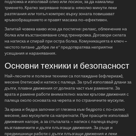
подложка и използвай олио или лосион, за да намалиш
триенето. Кратко загряване помага: няколко минути леки
разтягания или топъл компрес върху зоната повишават
кръвообращението и правят масажа по-ефективен.
Запитай човека какво иска да постигне: релакс, облекчение на
болка или възстановяване след тренировка. Договори силата
на натиска и спирай при остра болка. Комуникацията е ключ –
честото питане „добре ли е“ предотвратява неприятни
усещания и наранявания.
Основни техники и безопасност
Най-лесните и полезни техники са поглаждане (ефлериаж),
месене (петисаж) и натиск с палеца. За гръб използвай длани за
дълги, плавни движения от долната част към раменете. За
врата и рамене работи внимателно: малки кръгови движения с
палеца около основата на черепа и по страничните мускули.
За крака и бедра започни от глезена към бедрото с по-силно
месене, ако мускулите са напрегнати. При прасците използвай
движeния нагоре, а за стъпалата – натиск с палеца върху
възглавничките и дълги плъзгащи движения. За ръце и
предмишници работи с дълги плъзгащи движения и леки