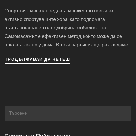
Ръководство За Самомасаж
Спортният масаж предлага множество ползи за
активно спортуващите хора, като подпомага
възстановяването и подобрява мобилността.
Самомасажът е ефективен метод, който може да се
прилага лесно у дома. В този наръчник ще разгледаме
различни техники за самомасаж, подходящи за
ПРОДЪЛЖАВАЙ ДА ЧЕТЕШ
поддържане на добрата форма на мускулите и
облекчаване на болките. Научете как правилно да
приложите тези методи, за да се почувствате по-добре
и да предотвратите наранявания.