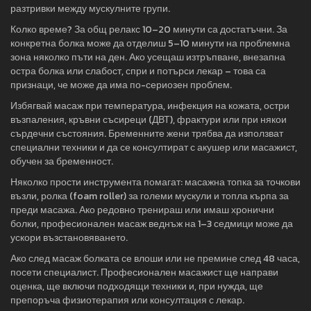
разтривки между мускулните групи.
Колко време? За общ релакс 10–20 минути са достатъчни. За
конкретна болка може да отделиш 5–10 минути на проблемна
зона няколко пъти на ден. Ако усещаш изтръпване, внезапна
остра болка или слабост, спри и потърси лекар – това са
признаци, че може да има по-сериозен проблем.
Избягвай масаж при температура, инфекция на кожата, остри
възпаления, кръвни съсиреци (ДВТ), фрактури или при някои
сърдечни състояния. Бременните жени трябва да използват
специални техники и да се консултират с акушер или масажист,
обучен за бременност.
Няколко прости инструмента помагат: масажна топка за точкови
възли, ролка (foam roller) за големи мускули и топла кърпа за
преди масажа. Ако редовно тренираш или имаш хронични
болки, професионален масаж веднъж на 1–3 седмици може да
ускори възстановяването.
Ако след масаж болката се влоши или не премине след 48 часа,
посети специалист. Професионален масажист ще направи
оценка, ще включи подходящи техники и, при нужда, ще
препоръча физиотерапия или консултация с лекар.