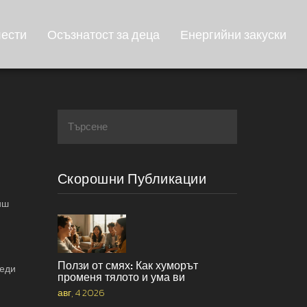
лести
Осъзнатост за деца
Енергийни закуски
Скорошни Публикации
иш
Ползи от смях: Как хуморът
реди
променя тялото и ума ви
авг, 4 2026