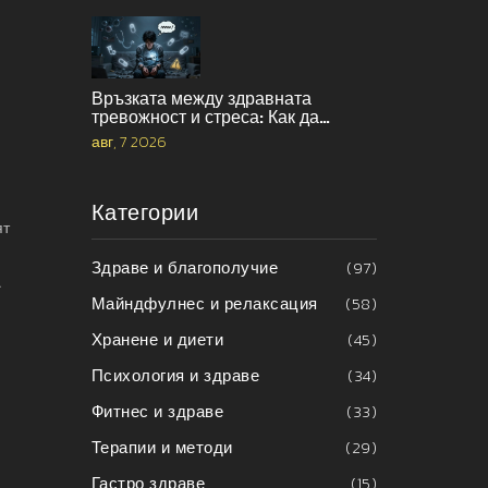
Връзката между здравната
тревожност и стреса: Как да
прекъснете порочния кръг
авг, 7 2026
Категории
ят
Здраве и благополучие
(97)
.
Майндфулнес и релаксация
(58)
Хранене и диети
(45)
Психология и здраве
(34)
Фитнес и здраве
(33)
Терапии и методи
(29)
Гастро здраве
(15)