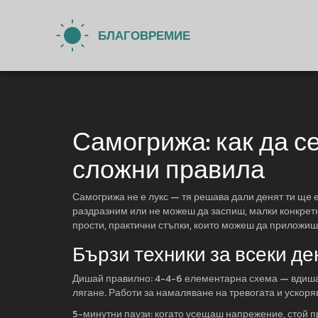
Самогрижа: как да с
сложни правила
Самогрижа не е лукс — тя решава дали денят ти ще 
раздразним или не можеш да заспиш, малки конкрет
прости, практични стъпки, които можеш да приложиш
Бързи техники за всеки де
Дишай правилно: 4-4-6 елементарна схема — вдишай 
лягане. Работи за намаляване на тревогата и ускоря
5-минутни паузи: когато усещаш напрежение, стой пр