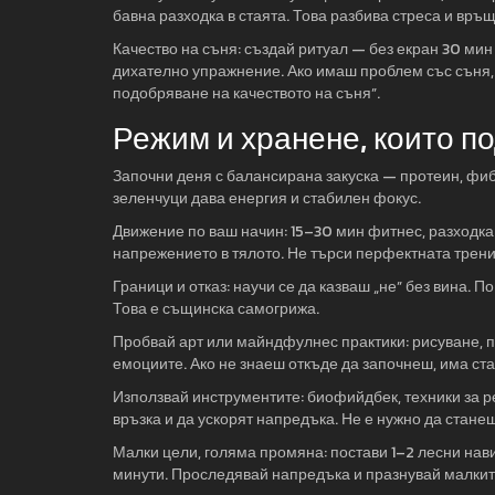
бавна разходка в стаята. Това разбива стреса и връ
Качество на съня: създай ритуал — без екран 30 мин
дихателно упражнение. Ако имаш проблем със съня, п
подобряване на качеството на съня”.
Режим и хранене, които п
Започни деня с балансирана закуска — протеин, фиб
зеленчуци дава енергия и стабилен фокус.
Движение по ваш начин: 15–30 мин фитнес, разходка
напрежението в тялото. Не търси перфектната трени
Граници и отказ: научи се да казваш „не” без вина. 
Това е същинска самогрижа.
Пробвай арт или майндфулнес практики: рисуване, 
емоциите. Ако не знаеш откъде да започнеш, има ста
Използвай инструментите: биофийдбек, техники за р
връзка и да ускорят напредъка. Не е нужно да стане
Малки цели, голяма промяна: постави 1–2 лесни нави
минути. Проследявай напредъка и празнувай малкит