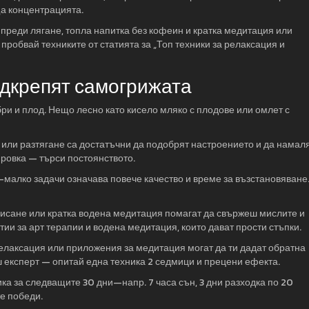
ща концентрацията.
 преди лягане, топла напитка без кофеин и кратка медитация или
робвай техниките от статията за „Топ техники за релаксация и
одкрепят самогрижата
ри и плод. Нещо лесно като кисело мляко с плодове или омлет с
 или разтягане са достатъчни да подобрят настроението и да намал
ровка — търси постоянството.
По-малко задачи означава повече качество и време за възстановяване
писане или кратка водена медитация помагат да свържеш мислите и
тии за арт терапии и водена медитация, които дават прости стъпки.
елаксация или приложения за медитация могат да ти дадат обратна
ш експерт — опитай една техника 2 седмици и прецени ефекта.
ка за следващите 30 дни—напр. 7 часа сън, 3 дни разходка по 20
е победи.