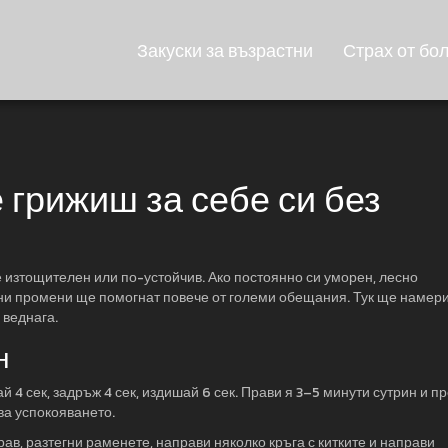
Закуски за възрастни
Страх от бо
е грижиш за себе си без
е изтощителен или по-устойчив. Ако постоянно си уморен, лесно
ни промени ще помогнат повече от големи обещания. Тук ще намер
 веднага.
н
4 сек, задръж 4 сек, издишай 6 сек. Прави я 3–5 минути сутрин и п
ва успокояването.
ав, разтегни раменете, направи няколко кръга с китките и направи