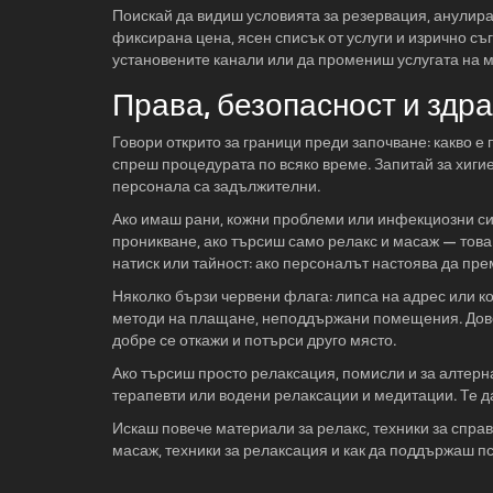
Поискай да видиш условията за резервация, анулира
фиксирана цена, ясен списък от услуги и изрично съг
установените канали или да промениш услугата на м
Права, безопасност и здр
Говори открито за граници преди започване: какво е
спреш процедурата по всяко време. Запитай за хиги
персонала са задължителни.
Ако имаш рани, кожни проблеми или инфекциозни сим
проникване, ако търсиш само релакс и масаж — това 
натиск или тайност: ако персоналът настоява да пре
Няколко бързи червени флага: липса на адрес или к
методи на плащане, неподдържани помещения. Довер
добре се откажи и потърси друго място.
Ако търсиш просто релаксация, помисли и за алтерн
терапевти или водени релаксации и медитации. Те да
Искаш повече материали за релакс, техники за спра
масаж, техники за релаксация и как да поддържаш п