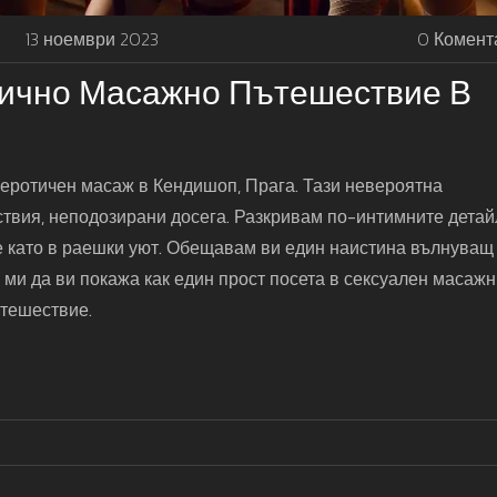
13 ноември 2023
0 Комент
отично Масажно Пътешествие В
еротичен масаж в Кендишоп, Прага. Тази невероятна
твия, неподозирани досега. Разкривам по-интимните детай
се като в раешки уют. Обещавам ви един наистина вълнуващ
 ми да ви покажа как един прост посета в сексуален масаж
ътешествие.