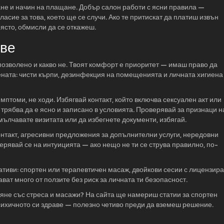
не и начин на плащане. Добър салон работи с ясни правила —
ласие за това, което ще се случи. Ако те притискат да платиш извън
ясто, обмисли да се откажеш.
аве
 позволено и какво не. Твоят комфорт е приоритет — имаш право да
ената: чисти кърпи, дезинфекция на помещенията и личната хигиена
птоми, не ходи. Избягвай контакт, който включва сексуален акт или
трябва да е ясно и записано в условията. Проверявай за признаци н
мълчавате визитата или да избегнете документи, избягай.
онтакт, агресивни предложения за допълнителни услуги, нередовни
явай се на интуицията — ако нещо не ти се струва правилно, по-
ативи: спортен или терапевтичен масаж, двойкови сесии с лицензир
ват много от ползите без риск за личната ти безопасност.
вяне със стреса и масажи? На сайта ще намериш статии за спортен
сихичното си здраве — полезно четиво преди да вземеш решение.