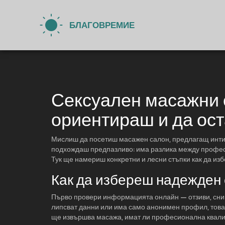
Сексуален масажни с
ориентираш и да ос
Мислиш да посетиш масажен салон, предлагащ интим
подхождаш предпазливо: има разлика между професи
Тук ще намериш конкретни и лесни стъпки как да изб
Как да избереш надежден
Първо провери информацията онлайн — отзиви, сним
липсват данни или има само анонимен профил, това 
ще извършва масажа, имат ли професионална квалиф