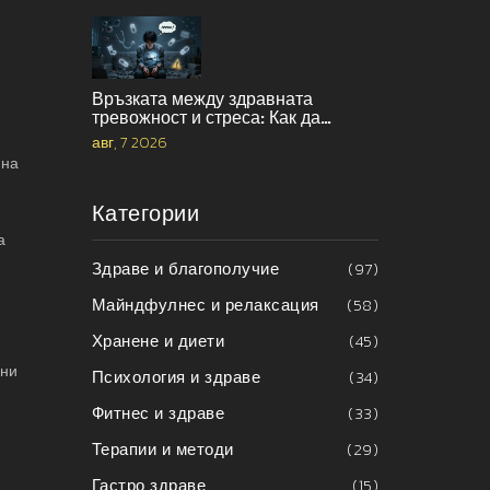
Връзката между здравната
тревожност и стреса: Как да
прекъснете порочния кръг
авг, 7 2026
 на
Категории
а
Здраве и благополучие
(97)
Майндфулнес и релаксация
(58)
Хранене и диети
(45)
ани
Психология и здраве
(34)
Фитнес и здраве
(33)
Терапии и методи
(29)
Гастро здраве
(15)