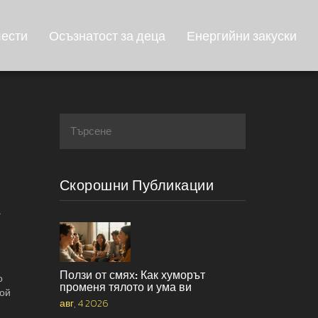
лести
Осъзнатост за деца
Енергийни закуски
Скорошни Публикации
.
Ползи от смях: Как хуморът
о
променя тялото и ума ви
кой
авг, 4 2026