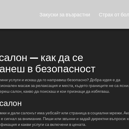
Закуски за възрастни
Страх от бо
алон — как да се
танеш в безопасност
ни услуги и искаш да го направиш безопасно? Добра идея е да
онален масаж за релаксация и места, където границите не са ясни
ереш салон, какво да поискаш и кои признаци да избягваш.
 салон
ки и дали салонът има уебсайт или страница в социални мрежи. Ак
е сигнал за внимание. Пиши или звънни и задай директни въпроси: 
икация и какви услуги са включени в цената.