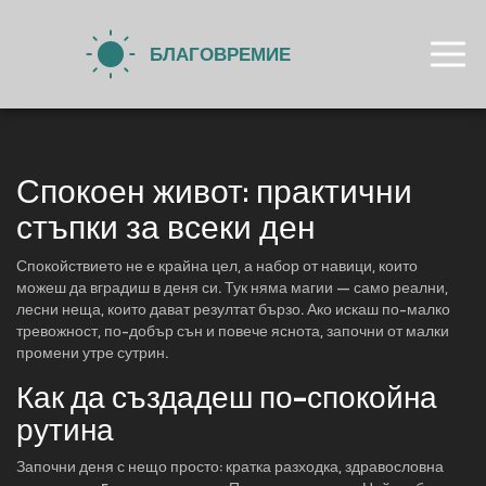
Спокоен живот: практични
стъпки за всеки ден
Спокойствието не е крайна цел, а набор от навици, които
можеш да вградиш в деня си. Тук няма магии — само реални,
лесни неща, които дават резултат бързо. Ако искаш по-малко
тревожност, по-добър сън и повече яснота, започни от малки
промени утре сутрин.
Как да създадеш по-спокойна
рутина
Започни деня с нещо просто: кратка разходка, здравословна