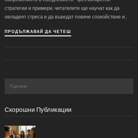
стратегии и примери, читателите ще научат как да
овладеят стреса и да въведат повече спокойствие и
баланс в своите животи. Тази статия проправя пътя
ПРОДЪЛЖАВАЙ ДА ЧЕТЕШ
към по-здравословно и щастливо битие чрез осъзнати
промени в начина на мислене и поведение.
Скорошни Публикации