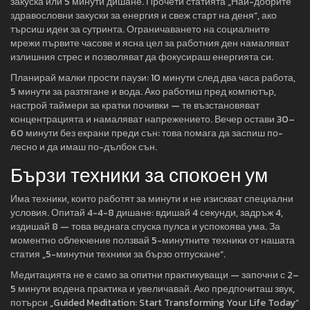
закуска или 5 минути дишане. Прочети статията „Най-добрите
здравословни закуски за енергия и свеж старт на деня“, ако
търсиш идеи за сутринта. Ограничаването на социалните
мрежи първите часове и ясна цел за работния ден намаляват
излишния стрес и позволяват да фокусираш енергията си.
Планирай малки прости паузи: 10 минути след два часа работа,
5 минути за разтягане и вода. Ако работиш пред компютър,
настрой таймери за кратки почивки — те възстановяват
концентрацията и намаляват напрежението. Вечер остави 30–
60 минути без екрани преди сън: това помага да заспиш по-
лесно и да имаш по-дълбок сън.
Бързи техники за спокоен ум
Има техники, които работят за минути и не изискват специални
условия. Опитай 4-4-8 дишане: вдишай 4 секунди, задръж 4,
издишай 8 — това веднага спуска пулса и успокоява ума. За
моментно облекчение ползвай 5-минутните техники от нашата
статия „5-минутни техники за бързо отпускане“.
Медитацията не е само за опитни практикуващи — започни с 2–
5 минути водена практика и увеличавай. Ако предпочиташ звук,
потърси „Guided Meditation: Start Transforming Your Life Today“