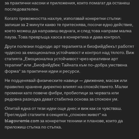
за практични насоки и приложения, които помагат да останеш
последователен.
Когато тревожността нахлуе, използвай конкретни стъпки:
запиши за 2 минути какво те притеснява, посочи едно действие,
което можеш да направиш веднага, и след това направи малка
пауза. Това превръща хаоса в конкретика и дава контрол.
Други полезни подходи: арт терапията и биофийдбекът работят
чудесно за емоционална устойчивост и контрол над тялото. Виж
статията „Емоционална устойчивост чрез креативни арт
терапии“ или „Биофийдбек: Тайната към по-добра умствена
форма“ за практични идеи и ресурси.
Не подценявай физическите навици — движение, масаж или
правилно хранене директно влияят на спокойствието. Малки
промени като повече фибри, пробиотици за червата или
редовна разходка дават стабилна основа за спокоен ум.
Опитай една от тези идеи още днес и виж как се чувстваш.
Прегледай статиите в секцията „спокоен живот“ на
blagovremie.com за конкретни техники и планове, които да
приложиш стъпка по стъпка.