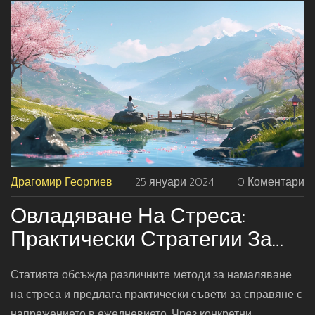
Драгомир Георгиев
25 януари 2024
0 Коментари
Овладяване На Стреса:
Практически Стратегии За
По-Спокоен Живот
Статията обсъжда различните методи за намаляване
на стреса и предлага практически съвети за справяне с
напрежението в ежедневието. Чрез конкретни