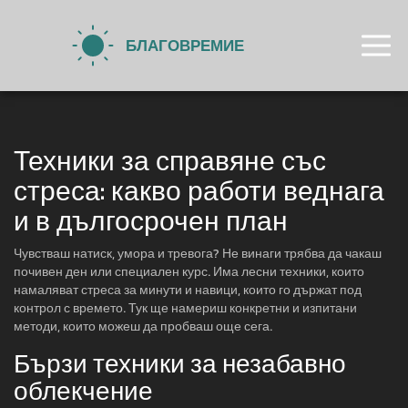
Техники за справяне със
стреса: какво работи веднага
и в дългосрочен план
Чувстваш натиск, умора и тревога? Не винаги трябва да чакаш
почивен ден или специален курс. Има лесни техники, които
намаляват стреса за минути и навици, които го държат под
контрол с времето. Тук ще намериш конкретни и изпитани
методи, които можеш да пробваш още сега.
Бързи техники за незабавно
облекчение