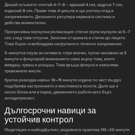
Дишай осъзнато: опитай 4-7-8 – вдишай 4 сек, задръж 7 сек,
издишай 8 сек. Прави това 4 цикъла и ще усетиш спад в
напрежението. Диханието регулира нервната система и
действа моментално.
Прогресивна мускулна релаксация: стегни група мускули за 5–7
сек, след това отпусни. Започни от краката и стигни до лицето.
Това бързо освобождава натрупаното телесно напрежение.
5-минутна пауза за сетивата: спри всичко, пусни часовник за 5
минути и фокусирай вниманието само върху това, което
виждаш, чуваш и усещаш. Това връща фокуса и намалява
тревожните мисли.
Кратка разходка навън: 10–15 минути ходене по чист въздух
подобрява настроението и мисловната яснота. Дали ще е
около блока или в парка, движението работи като бърз
антидепресант.
Дългосрочни навици за
устойчив контрол
Медитация и майндфулнес: редовната практика (10–20 минути