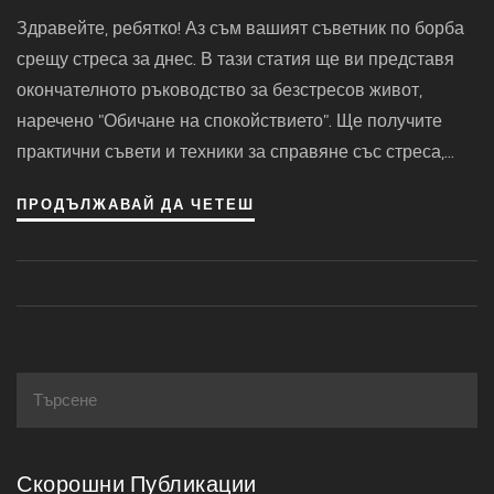
Безстресов Живот
Здравейте, ребятко! Аз съм вашият съветник по борба
срещу стреса за днес. В тази статия ще ви представя
окончателното ръководство за безстресов живот,
наречено "Обичане на спокойствието". Ще получите
практични съвети и техники за справяне със стреса,
които ще ви помогнат да обичате спокойствието във
ПРОДЪЛЖАВАЙ ДА ЧЕТЕШ
всякодневния живот. В крайна сметка, целта е да
живеем по-спокойно и щастливо, нали?
Скорошни Публикации