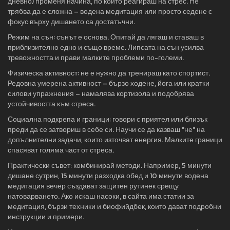
дневно) променя начина, по който реагираш на стрес. Не
трябва да е сложна – водена медитация или просто седене с
фокус върху дишането са достатъчни.
Режим на сън: сънът е основа. Опитай да лягаш и ставаш в
приблизително едно и също време. Липсата на сън усилва
тревожността и прави малките проблеми по-големи.
Физическа активност: не е нужно да тренираш като спортист.
Редовна умерена активност – бързо ходене, йога или кратки
силови упражнения – намалява кортизола и подобрява
устойчивостта към стреса.
Социална подкрепа и граници: говори с приятел или близък
преди да се затвориш в себе си. Научи се да казваш "не" на
допълнителни задачи, които източват енергия. Малките граници
спасяват голяма част от стреса.
Практически съвет: комбинирай методи. Например, 5 минути
дишане сутрин, 15 минути разходка обед и 10 минути водена
медитация вечер създават защитен рутинек срещу
натоварването. Ако искаш насоки, в сайта има статии за
медитация, бързи техники и биофийдбек, които дават подробни
инструкции и примери.