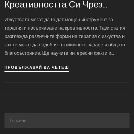
Креативността Си Чрез
Терапия С Изкуства
Изкуствата могат да бъдат мощен инструмент за
терапия и насърчаване на креативността. Тази статия
разглежда различните форми на терапия с изкуства и
как те могат да подобрят психичното здраве и общото
благосъстояние. Ще научите интересни факти и
полезни съвети за това как да включите творческите
ПРОДЪЛЖАВАЙ ДА ЧЕТЕШ
изкуства в ежедневието си за по-добър живот.