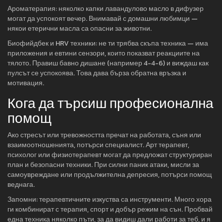
Ароматерапия: няколко капки лавандулово масло в дифузер
могат да успокоят вечер. Внимавай с домашни любимци —
някои етерични масла са опасни за животни.
Биофийдбек и HRV техники: не ти трябва скъпа техника — има
приложения и евтини сензори, които показват реакциите на
тялото. Правиш бавно дишане (например 4-4-6) и виждаш как
пулсът се успокоява. Това дава бърза обратна връзка и
мотивация.
Кога да търсиш професионална
помощ
Ако стресът или тревожността пречат на работата, съня или
взаимоотношенията, потърси специалист. Арт терапевт,
психолог или физиотерапевт могат да предложат структуриран
план и безопасни техники. При силни паник атаки, мисли за
самоувреждане или продължителна депресия, потърси помощ
веднага.
Запомни: терапевтичните изкуства са инструменти. Много хора
ги комбинират с терапия, спорт и добър режим на сън. Пробвай
една техника няколко пъти, за да видиш дали работи за теб, и я