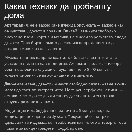
Какви техники да пробваш у
дома
Арт терапия: не е важно как изглежда рисунката — важно е как
се чувстваш, докато я правиш. Опитай 10 минути свободно
рисуване: вземи хартия и моливи, не мисли за резултата, следи
дъха си. Това бързо помага да свалиш напрежението и да
изкараш мисли извън главата.
Музикотерапия: направи кратък плейлист с песни, които те
успокояват или ти дават енергия. Ако искаш релакс — избери
бавни мелодии и слушай с наушници поне 5–10 минути,
концентрирайки се върху дишането и звуците.
Движение и танц: две-три минути свободно раздвижване вкъщи
могат да сменят настроението. Не търси перфектни стъпки —
остави тялото да се движи според усещането и след това
отпусни раменете и шията.
Медитация и майндфулнес: започни с 5 минути водена
медитация или прост body scan. Фокусирай се на трите
вдишвания и издишвания и забележи как тялото отговаря. Това
помага за концентрация и по-добър сън.