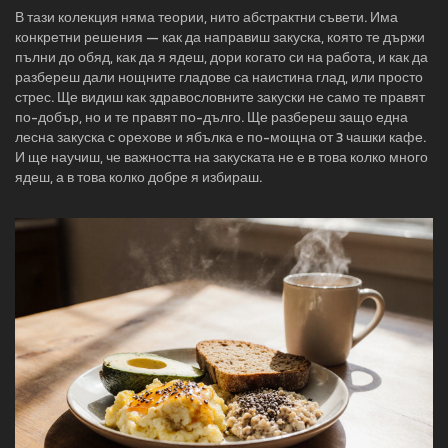
В тази колекция няма теории, нито абстрактни съвети. Има
конкретни решения — как да направиш закуска, която те държи
пълни до обяд, как да я ядеш, дори когато си на работа, и как да
разбереш дали нощните гладове са наистина глад, или просто
стрес. Ще видиш как здравословните закуски не само те правят
по-добър, но и те правят по-дълго. Ще разбереш защо една
лесна закуска с орехове и ябълка е по-мощна от 3 чашки кафе.
И ще научиш, че важността на закуската не е в това колко много
ядеш, а в това колко добре я избираш.