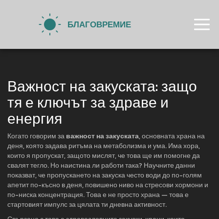
Важност на закуската: защо
тя е ключът за здраве и
енергия
Когато говорим за
важност на закуската
,
основната храна на
деня, която задава ритъма на метаболизма и ума
. Има хора,
които я пропускат, защото мислят, че това ще им помогне да
свалят тегло. Но наистина ли работи така? Научните данни
показват, че пропускането на закуска често води до по-голям
апетит по-късно в деня, повишено ниво на стресови хормони и
по-ниска концентрация. Това е не просто храна — това е
стартовият импулс за цялата ти дневна активност.