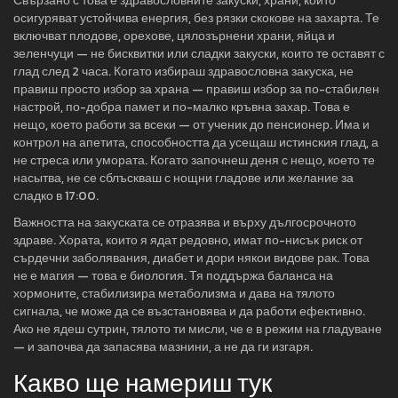
Свързано с това е
здравословните закуски
,
храни, които
осигуряват устойчива енергия, без рязки скокове на захарта
. Те
включват плодове, орехове, цялозърнени храни, яйца и
зеленчуци — не бисквитки или сладки закуски, които те оставят с
глад след 2 часа. Когато избираш здравословна закуска, не
правиш просто избор за храна — правиш избор за по-стабилен
настрой, по-добра памет и по-малко кръвна захар. Това е
нещо, което работи за всеки — от ученик до пенсионер. Има и
контрол на апетита
,
способността да усещаш истинския глад, а
не стреса или умората
. Когато започнеш деня с нещо, което те
насытва, не се сблъскваш с нощни гладове или желание за
сладко в 17:00.
Важността на закуската се отразява и върху дългосрочното
здраве. Хората, които я ядат редовно, имат по-нисък риск от
сърдечни заболявания, диабет и дори някои видове рак. Това
не е магия — това е биология. Тя поддържа баланса на
хормоните, стабилизира метаболизма и дава на тялото
сигнала, че може да се възстановява и да работи ефективно.
Ако не ядеш сутрин, тялото ти мисли, че е в режим на гладуване
— и започва да запасява мазнини, а не да ги изгаря.
Какво ще намериш тук