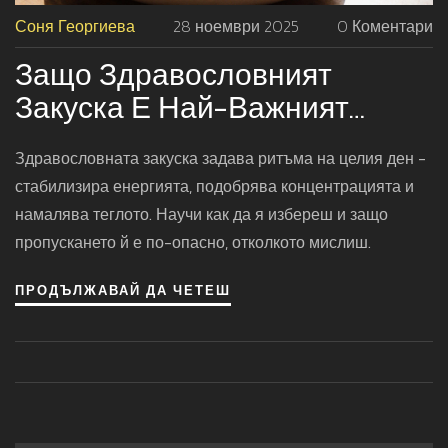
Соня Георгиева
28 ноември 2025
0 Коментари
Защо Здравословният
Закуска Е Най-Важният
Хранителен Прием На Деня
Здравословната закуска задава ритъма на целия ден -
стабилизира енергията, подобрява концентрацията и
намалява теглото. Научи как да я избереш и защо
пропускането й е по-опасно, отколкото мислиш.
ПРОДЪЛЖАВАЙ ДА ЧЕТЕШ