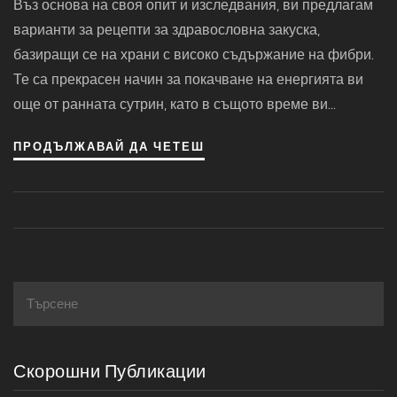
Въз основа на своя опит и изследвания, ви предлагам
варианти за рецепти за здравословна закуска,
базиращи се на храни с високо съдържание на фибри.
Те са прекрасен начин за покачване на енергията ви
още от ранната сутрин, като в същото време ви
помагат да спазите диетата си. Очаквайте вкусни и
ПРОДЪЛЖАВАЙ ДА ЧЕТЕШ
балансирани предложения, които ще подчертаят колко
важни са фибрите за здравословното хранене. Нека
изложените рецепти ви дадат вдъхновение за по-
добро и здравословно начало на деня.
Скорошни Публикации