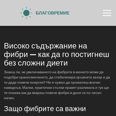
Високо съдържание на
фибри — как да го постигнеш
без сложни диети
Знаеш ли, че увеличаването на фибрите в менюто може да
подобри храносмилането, да стабилизира кръвната захар и да
ти даде повече енергия? Не е нужно да променяш всичко
наведнъж. Малки, практични стъпки правят разликата и тук ще
ти покажа как да вкараш повече фибри в деня си по лесен
начин.
Защо фибрите са важни