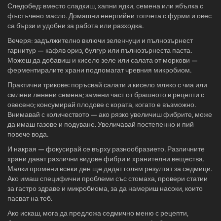
Следобед: вместо сладкиш, хапни ядки, семена или ябълка с
фъстъчено масло. Домашни енергийни топчета с фурми и овес
са бързи и удобни за работа или разходка.
Вечеря: задължително включи зеленчуци и пълнозърнест
гарнитур — кафяв ориз, булгур или пълнозърнеста паста.
Можеш да добавиш и кисело зеле или салата от моркови —
ферментиралите храни подпомагат чревния микробиом.
Практични трикове: поръсвай салати и кисело мляко с чиа или
смлени ленени семена; замени част от брашното в рецепти с
овесено; консумирай плодове с кората, когато е възможно.
Внимавай с количеството — ако рязко увеличиш фибрите, може
да имаш газове и подуване. Увеличавай постепенно и пий
повече вода.
И накрая — фокусирай се върху разнообразието. Различните
храни дават различни видове фибри и хранителни вещества.
Малки промени всеки ден ще дадат голям резултат за седмици.
Ако имаш специфични проблеми със стомаха, провери статии
за гастро здраве и микробиома, за да намериш насоки, които
пасват на теб.
Ако искаш, мога да предложа седмично меню с рецепти,