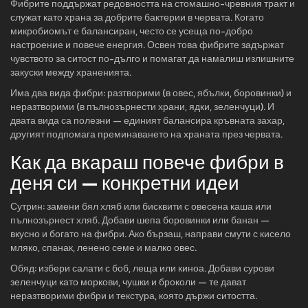
Фибрите поддържат редовността на стомашно-чревния тракт и
служат като храна за добрите бактерии в червата. Когато
микробиомът е балансиран, често се усеща по-добро
настроение и повече енергия. Освен това фибрите задържат
чувството за ситост по-дълго и помагат да намалиш излишните
закуски между храненията.
Има два вида фибри: разтворими (в овес, ябълки, боровинки) и
неразтворими (в пълнозърнести храни, ядки, зеленчуци). И
двата вида са полезни — единият балансира кръвната захар,
другият подпомага преминаването на храната през червата.
Как да вкараш повече фибри в
деня си — конкретни идеи
Сутрин: замени бял хляб или бисквити с овесена каша или
пълнозърнест хляб. Добави шепа боровинки или банан —
вкусно и богато на фибри. Ако бързаш, направи смути с кисело
мляко, спанак, ленено семе и малко овес.
Обяд: избери салати с боб, леща или киноа. Добави сурови
зеленчуци като моркови, чушки и броколи — те дават
неразтворими фибри и текстура, която държи ситостта.