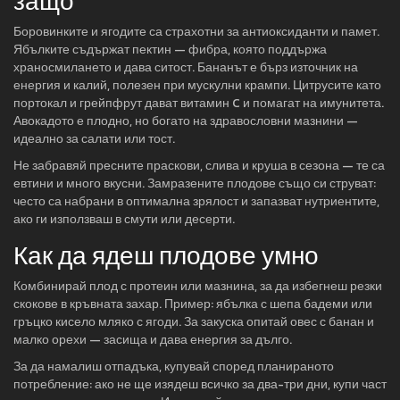
защо
Боровинките и ягодите са страхотни за антиоксиданти и памет.
Ябълките съдържат пектин — фибра, която поддържа
храносмилането и дава ситост. Бананът е бърз източник на
енергия и калий, полезен при мускулни крампи. Цитрусите като
портокал и грейпфрут дават витамин C и помагат на имунитета.
Авокадото е плодно, но богато на здравословни мазнини —
идеално за салати или тост.
Не забравяй пресните праскови, слива и круша в сезона — те са
евтини и много вкусни. Замразените плодове също си струват:
често са набрани в оптимална зрялост и запазват нутриентите,
ако ги използваш в смути или десерти.
Как да ядеш плодове умно
Комбинирай плод с протеин или мазнина, за да избегнеш резки
скокове в кръвната захар. Пример: ябълка с шепа бадеми или
гръцко кисело мляко с ягоди. За закуска опитай овес с банан и
малко орехи — засища и дава енергия за дълго.
За да намалиш отпадъка, купувай според планираното
потребление: ако не ще изядеш всичко за два-три дни, купи част