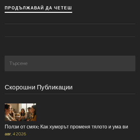
'природни бонбони' и как да ги включите в ежедневното
ПРОДЪЛЖАВАЙ ДА ЧЕТЕШ
си меню.
Скорошни Публикации
Ползи от смях: Как хуморът променя тялото и ума ви
авг, 4 2026