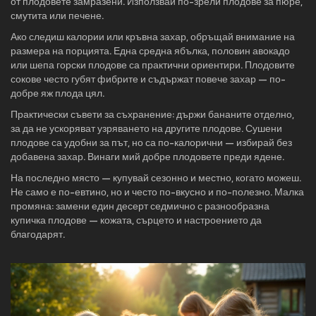
от плодовете замразени. Използвай по-зрели плодове за пюре,
смутита или печене.
Ако следиш калории или кръвна захар, обръщай внимание на
размера на порцията. Една средна ябълка, половин авокадо
или шепа горски плодове са практични ориентири. Плодовите
сокове често губят фибрите и съдържат повече захар — по-
добре яж плода цял.
Практически съвети за съхранение: държи бананите отделно,
за да не ускоряват узряването на другите плодове. Сушени
плодове са удобни за път, но са по-калорични — избирай без
добавена захар. Винаги мий добре плодовете преди ядене.
На последно място — купувай сезонно и местно, когато можеш.
Не само е по-евтино, но и често по-вкусно и по-полезно. Малка
промяна: замени един десерт седмично с разнообразна
купичка плодове — кожата, сърцето и настроението да
благодарят.