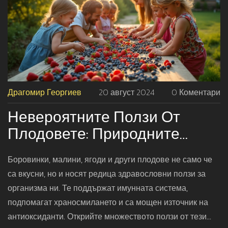
Драгомир Георгиев
20 август 2024
0 Коментари
Невероятните Ползи От
Плодовете: Природните
Бонбони
Боровинки, малини, ягоди и други плодове не само че
са вкусни, но и носят редица здравословни ползи за
организма ни. Те поддържат имунната система,
подпомагат храносмилането и са мощен източник на
антиоксиданти. Открийте множеството ползи от тези