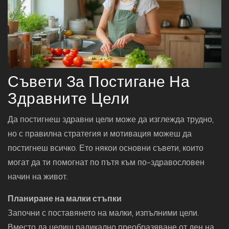
Съвети За Постигане На
Здравните Цели
Да постигнеш здравни цели може да изглежда трудно,
но с правилна стратегия и мотивация можеш да
постигнеш всичко. Ето някои основни съвети, които
могат да ти помогнат по пътя към по-здравословен
начин на живот.
Планиране на малки стъпки
Започни с поставянето на малки, изпълними цели.
Вместо да целиш радикално преобразяване от ден на