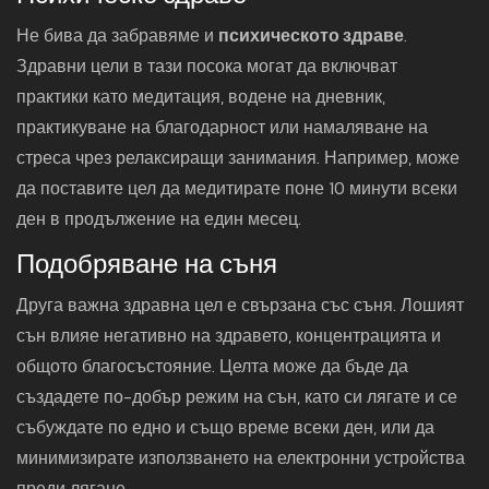
Не бива да забравяме и
психическото здраве
.
Здравни цели в тази посока могат да включват
практики като медитация, водене на дневник,
практикуване на благодарност или намаляване на
стреса чрез релаксиращи занимания. Например, може
да поставите цел да медитирате поне 10 минути всеки
ден в продължение на един месец.
Подобряване на съня
Друга важна здравна цел е свързана със съня. Лошият
сън влияе негативно на здравето, концентрацията и
общото благосъстояние. Целта може да бъде да
създадете по-добър режим на сън, като си лягате и се
събуждате по едно и също време всеки ден, или да
минимизирате използването на електронни устройства
преди лягане.