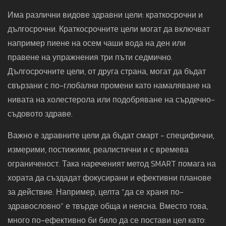
Има различни видове здравни цели: краткосрочни и
дългосрочни. Краткосрочните цели могат да включват
например пиене на осем чаши вода на ден или
правене на упражнения три пъти седмично.
Дългосрочните цели, от друга страна, могат да бъдат
свързани с по-глобални промени като намаляване на
нивата на холестерола или подобряване на сърдечно-
съдовото здраве.
Важно е здравните цели да бъдат смарт - специфични,
измерими, постижими, реалистични и с времева
ограниченост. Така нареченият метод SMART помага на
хората да създадат фокусирани и ефективни планове
за действие. Например, целта “да се храня по-
здравословно” е твърде обща и неясна. Вместо това,
много по-ефективно би било да се постави цел като: