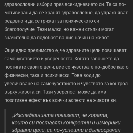
здравословни избори през всекидневието си. Те са по-
мотивирани да се хранят здравословно, да упражняват
редовно и да се грижат за психическото си
благополучие. Тези малки, но важни стъпки могат
значително да подобрят вашия начин на живот.
Още едно предимство е, че здравните цели повишават
самочувствието и увереността. Когато започнете да
постигате своите цели, вие се чувствате по-добре както
физически, така и психически. Това води до
увеличаване на самочувствието и чувството за контрол
върху живота си. Тази увереност може да има
позитивен ефект във всички аспекти на живота ви.
„Изследванията показват, че хората,
които си поставят конкретни и измерими
здравни цели, са по-успешни в дългосрочен