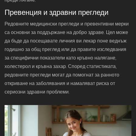
Превенция и здравни прегледи
Редовните медицински прегледи и превентивни мерки
са основни за поддържане на добро здраве. Цел може
да бъде да посещавате личния ви лекар поне веднъж
годишно за общ преглед или да правите изследвания
за специфични показатели като кръвно налягане,
холестерол и кръвна захар. Според статистиката,
редовните прегледи могат да помогнат за ранното
откриване на заболявания и намаляват риска от
сериозни здравни проблеми.