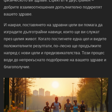
физическото ви здраве. Ефектът е двустранен –
добрите взаимоотношения допълнително подкрепят
вашето здраве.
И накрая, поставянето на здравни цели ви помага да
изградите дълготрайни навици, които ще ви служат
през целия живот. Когато постигнете една цел и видите
положителните резултати, по-лесно ще продължите
напред с нови цели и предизвикателства. Този процес
води до непрекъснато подобрение на вашето здраве и
благополучие.