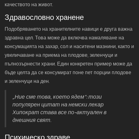
качеството на живот.
Здравословно хранене
Подобряването на хранителните навици е друга важна
здравна цел. Това може да включва намаляване на
консумацията на захар, сол и наситени мазнини, както и
увеличаване на приема на плодове, зеленчуци и
пълнозърнести храни. Един конкретен пример може да
бъде целта да се консумират поне пет порции плодове
и зеленчуци на ден.
„Ние сме това, което ядем“: този
популярен цитат на немски лекар
Хипократ става все по-актуален в
днешния свят.
Психическо здраве