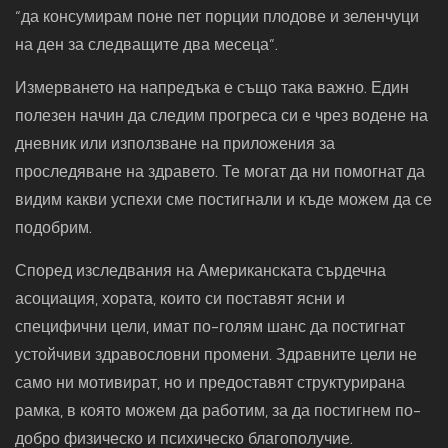
“да консумирам поне пет порции плодове и зеленчуци
на ден за следващите два месеца”.
Измерването на напредъка е също така важно. Един
полезен начин да следим прогреса си е чрез водене на
дневник или използване на приложения за
проследяване на здравето. Те могат да ни помогнат да
видим какви успехи сме постигнали и къде можем да се
подобрим.
Според изследвания на Американската сърдечна
асоциация, хората, които си поставят ясни и
специфични цели, имат по-голям шанс да постигнат
устойчиви здравословни промени. Здравните цели не
само ни мотивират, но и предоставят структурирана
рамка, в която можем да работим, за да постигнем по-
добро физическо и психическо благополучие.