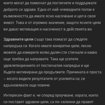
които могат да помогнат да постигнете и поддържате
доброто си здраве. Една от най-очевидните ползи е
възможността да имате ясно насочване и цел в своя
живот. Това е от огромно значение, защото ясните цели
ви дават мотивация и насоченост в действията ви.
Здравните цели
също така помагат да следите
напредъка си. Когато имате конкретни цели, лесно
можете да измерите колко далеч сте стигнали и какво
още трябва да направите. Така ще усетите
удовлетворението от постигнатия напредък и ще
бъдете мотивирани да продължите. Причината е проста
– когато видите резултатите от усилията си, се
вдъхновявате още повече.
Интересен факт е, че според проучване, хората, които
си поставят здравни цели, са по-склонни да правят