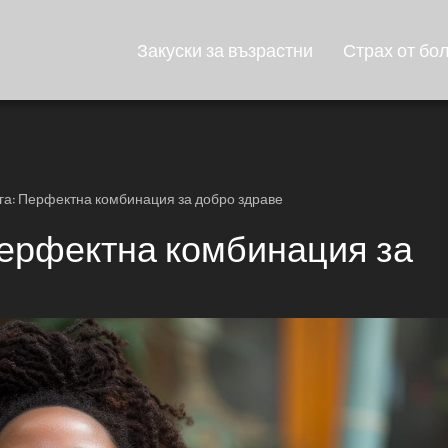
Закуски за възрастни
Страх от бо
га: Перфектна комбинация за добро здраве
Перфектна комбинация за