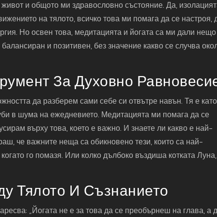
я живот и общото ми здравословно състояние. Да, изолация
ижението на тялото, всичко това ми помага да се настроя, 
ргия. Но освен това, медитацията и йогата са ми дали нещо
 балансиран и позитивен, без значение какво се случва око
румент За Духовно Равновеси
ожността да разберем сами себе си отвътре навън. Тя е като
уби в шума на ежедневието. Медитацията ми помага да се
усирам върху това, което е важно. И знаете ли какво е най-
аш, че важните неща са обикновено тези, които са най-
, когато го помазя. Или колко дълбоко въздиша котката Луна,
ду Тялото И Съзнанието
ресва: „Йогата не е за това да се преобърнеш на глава, а 