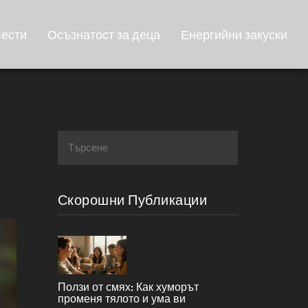
лести
Осъзнатост за деца
Енергийни закуски
Скорошни Публикации
Ползи от смях: Как хуморът
променя тялото и ума ви