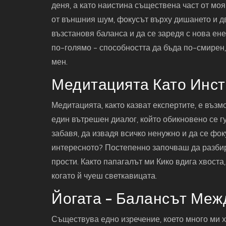
деня, а като наистина съществена част от мо
от външния шум, фокусът върху дишането и дв
възстановя баланса и да се заредя с нова ене
по-голямо - способността да бъда по-смирен,
мен.
Медитацията Като Инст
Медитацията, както казват експертите, е възм
един вътрешен диалог, който обикновено се г
забавя, да извадя всичко ненужно и да се фок
интересното? Постепенно започваш да разбир
прости. Както папагалът ми Кико вдига хвоста
когато й чуеш светкавицата.
Йогата - Балансът Меж
Съществува едно изречение, което много ми ха