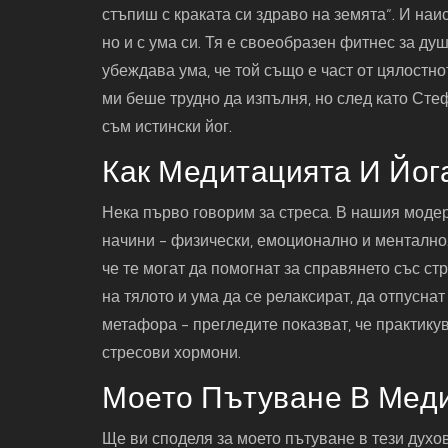
стъпиш с краката си здраво на земята“. И наи
но и с ума си. Тя е своеобразен фитнес за ду
убеждава ума, че той също е част от цялостн
ми беше трудно да изпълня, но след като Стеф
съм истински йог.
Как Медитацията И Йог
Нека първо говорим за стреса. В нашия модер
начини - физически, емоционално и ментално.
че те могат да помогнат за справянето със ст
на тялото и ума да се релаксират, да отпусна
метафора - прегледите показват, че практику
стресови хормони.
Моето Пътуване В Меди
Ще ви споделя за моето пътуване в тези духо