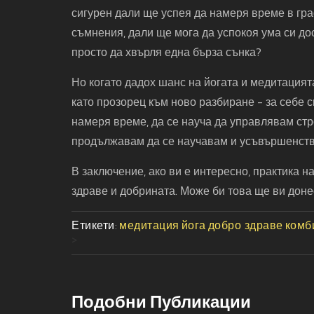
сигурен дали ще успея да намеря време в граф
съмнения, дали ще мога да успокоя ума си до
просто да хвърля една бърза сънка?
Но когато дадох шанс на йогата и медитацият
като прозорец към ново разбиране - за себе си
намеря време, да се науча да управлявам стр
продължавам да се научавам и усъвършенств
В заключение, ако ви е интересно, практика н
здраве и добрината. Може би това ще ви донес
Етикети:
медитация
йога
добро здраве
комб
>
Подобни Публикации