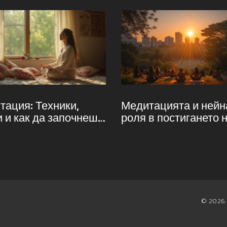
тация: Техники,
Медитацията и нейн
и и как да започнеш
роля в постигането 
о
баланс между работ
личен живот
© 2026