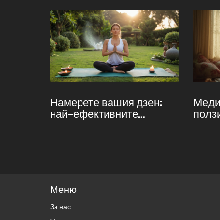
Намерете вашия дзен:
Меди
най-ефективните
полз
техники за релаксация на
лесн
ума и тялото
Меню
За нас