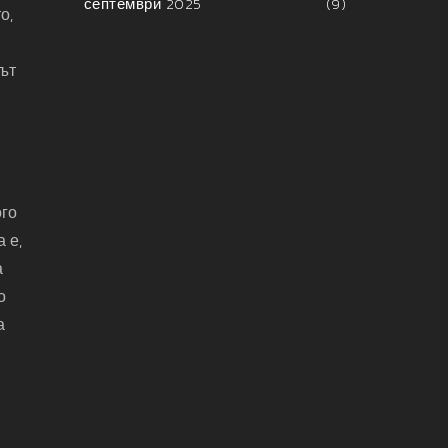
септември 2025
(9)
о,
път
ого
 е,
а
о
а