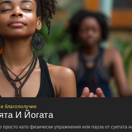
 и благополучие
та И Йогата
е просто като физически упражнения или пауза от суетата н