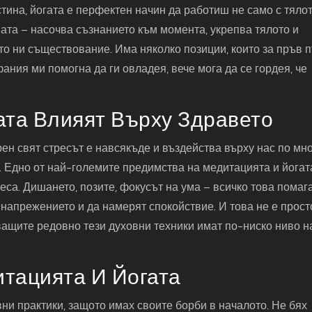
стина, йогата е перфектен начин да работиш не само с тялот
шата – насочва съзнанието към момента, укрепва тялото и
ото ни съществование. Има няколко позиции, които за пръв 
ания ми помогна да ги овладея, вече мога да се гордея, че
ата Влияят Върху Здравето
ен свят стресът е навсякъде и въздейства върху нас по мн
 Едно от най-големите предимства на медитацията и йогата
реса. Дишането, позите, фокусът на ума – всичко това помаг
т напрежението и да намерят спокойствие. И това не е прост
ващите редовно тези духовни техники имат по-ниско ниво н
тацията И Йогата
вни практики, защото имах своите борби в началото. Не бях