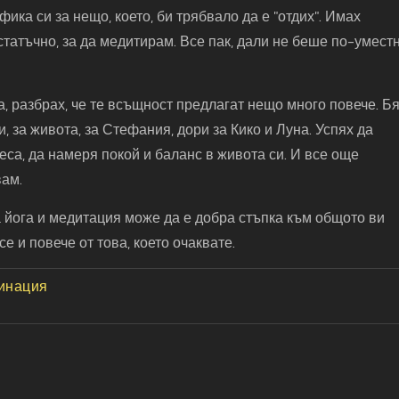
ика си за нещо, което, би трябвало да е "отдих". Имах
статъчно, за да медитирам. Все пак, дали не беше по-умест
а, разбрах, че те всъщност предлагат нещо много повече. Б
, за живота, за Стефания, дори за Кико и Луна. Успях да
еса, да намеря покой и баланс в живота си. И все още
ам.
а йога и медитация може да е добра стъпка към общото ви
е и повече от това, което очаквате.
инация