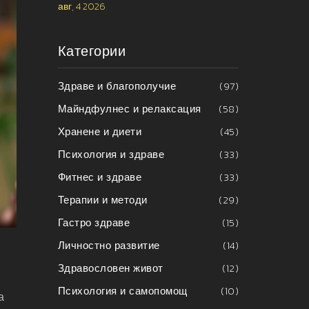
авг, 4 2026
Категории
Здраве и благополучие
(97)
Майндфулнес и релаксация
(58)
Хранене и диети
(45)
Психология и здраве
(33)
Фитнес и здраве
(33)
Терапии и методи
(29)
Гастро здраве
(15)
Личностно развитие
(14)
Здравословен живот
(12)
Психология и самопомощ
(10)
а