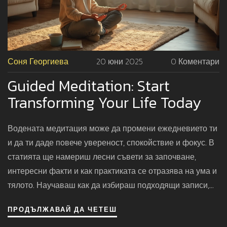
Соня Георгиева
20 юни 2025
0 Коментари
Guided Meditation: Start
Transforming Your Life Today
Водената медитация може да промени ежедневието ти
и да ти даде повече увереност, спокойствие и фокус. В
статията ще намериш лесни съвети за започване,
интересни факти и как практиката се отразява на ума и
тялото. Научаваш как да избираш подходящи записи,
кои грешки да избягваш и кои приложения вършат
ПРОДЪЛЖАВАЙ ДА ЧЕТЕШ
работа през 2025 г. Каквато и да е целта ти – релакс,