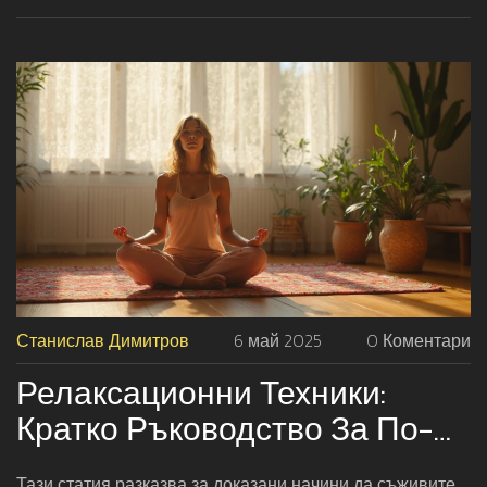
сън или борба със стреса – тук ще откриеш практична
помощ, която можеш да приложиш веднага. Всичко е
достъпно, лесно и без досадни обещания за чудеса.
Станислав Димитров
6 май 2025
0 Коментари
Релаксационни Техники:
Кратко Ръководство За По-
Спокоен Живот
Тази статия разказва за доказани начини да съживите