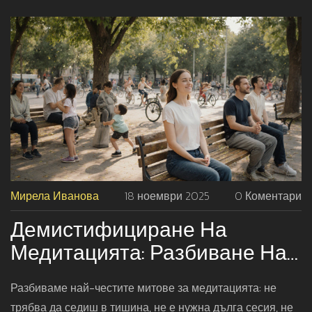
Мирела Иванова
18 ноември 2025
0 Коментари
Демистифициране На
Медитацията: Разбиване На
Често Срещани Митове
Разбиваме най-честите митове за медитацията: не
трябва да седиш в тишина, не е нужна дълга сесия, не