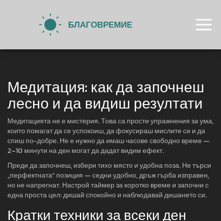
Медитация: как да започнеш
лесно и да видиш резултати
Медитацията не е мистерия. Това са прости упражнения за ума,
които помагат да се успокоиш, да фокусираш мислите си и да
спиш по-добре. Не е нужно да имаш часове свободно време —
2–10 минути на ден могат да дадат видим ефект.
Преди да започнеш, избери тихо място и удобна поза. Не търси
„перфектната“ позиция — седни удобно, дръж гърба изправен,
но не напрегнат. Настрой таймер за коротко време и започни с
една проста цел: дишай спокойно и наблюдавай дишането си.
Кратки техники за всеки ден