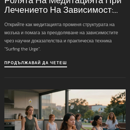
Ролята На Медитацията При
Лечението На Зависимост:
Научни Доказателства И
Открийте как медитацията променя структурата на
Практически Стъпки
мозъка и помага за преодоляване на зависимостите
чрез научни доказателства и практическа техника
"Surfing the Urge".
ПРОДЪЛЖАВАЙ ДА ЧЕТЕШ