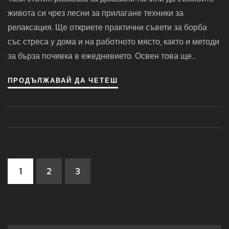
живота си чрез лесни за прилагане техники за
релаксация. Ще откриете практични съвети за борба
със стреса у дома и на работното място, както и методи
за бърза почивка в ежедневието. Освен това ще
разберете защо простите неща като дишането и
ПРОДЪЛЖАВАЙ ДА ЧЕТЕШ
кратките разходки са подценявани помощници.
Получавате идеи как лесно да вмъкнете релаксация в
графика си, дори и да имате само 10 минути свободно
време. Подготовката за по-спокоен живот не е маратон
– всичко започва с малки стъпки.
1
2
3