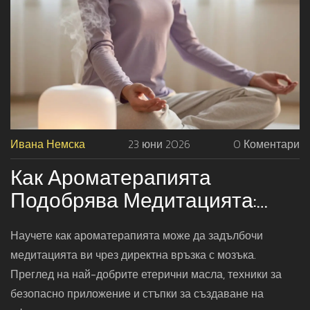
Ивана Немска
23 юни 2026
0 Коментари
Как Ароматерапията
Подобрява Медитацията:
Пълно Ръководство За
Научете как ароматерапията може да задълбочи
Начинаещи
медитацията ви чрез директна връзка с мозъка.
Преглед на най-добрите етерични масла, техники за
безопасно приложение и стъпки за създаване на