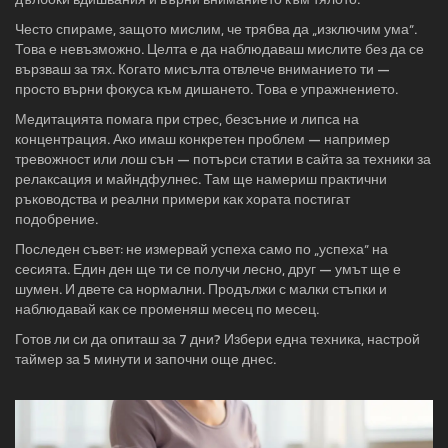
Често спираме, защото мислим, че трябва да „изключим ума“.
Това е невъзможно. Целта е да наблюдаваш мислите без да се
вързваш за тях. Когато мисълта отвлече вниманието ти —
просто върни фокуса към дишането. Това е упражнението.
Медитацията помага при стрес, безсъние и липса на
концентрация. Ако имаш конкретен проблем — например
тревожност или лош сън — потърси статии в сайта за техники за
релаксация и майндфулнес. Там ще намериш практични
ръководства и реални примери как хората постигат
подобрение.
Последен съвет: не измервай успеха само по „успеха“ на
сесията. Един ден ще ти се получи лесно, друг — умът ще е
шумен. И двете са нормални. Продължи с малки стъпки и
наблюдавай как се променяш месец по месец.
Готов ли си да опиташ за 7 дни? Избери една техника, настрой
таймер за 5 минути и започни още днес.