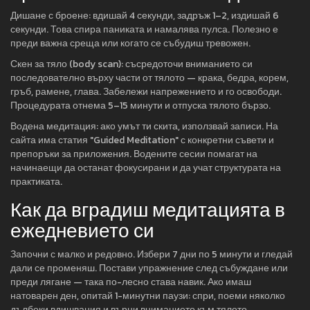
Дишане с броене: вдишай 4 секунди, задръж 1–2, издишай 6
секунди. Това спира паниката и намалява пулса. Полезно е
преди важна среща или когато се събудиш тревожен.
Скен за тяло (body scan): съсредоточи вниманието си
последователно върху части от тялото — крака, бедра, корем,
гръб, рамене, глава. Забележи напрежението и го освободи.
Процедурата отнема 5–15 минути и отпуска тялото бързо.
Водена медитация: ако умът ти скита, използвай записи. На
сайта има статия "Guided Meditation" с конкретни съвети и
препоръки за приложения. Водените сесии помагат на
начинаещи да останат фокусирани и да учат структурата на
практиката.
Как да вградиш медитацията в
ежедневието си
Започни с малко и редовно. Избери 7 дни по 5 минути и гледай
дали се променяш. Постави упражнение след събуждане или
преди лягане — така по-лесно става навик. Ако имаш
натоварен ден, опитай 1-минутни паузи: спри, поеми няколко
дълбоки вдишвания и върни вниманието към тялото.