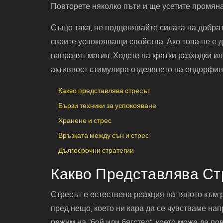
Повторете няколко пъти и ще усетите промяна
Също така, не подценявайте силата на добрат
своите успокояващи свойства. Ако това не е 
направят магия. Ходете на кратки разходки и
активност стимулира отделянето на ендорфини
Какво представлява стресът
Бързи техники за успокояване
Хранене и стрес
Връзката между сън и стрес
Дългосрочни стратегии
Какво Представлява Ст
Стресът е естествена реакция на тялото към 
пред нещо, което ни кара да се чувстваме на
режим на "бой или бягство", което може да п