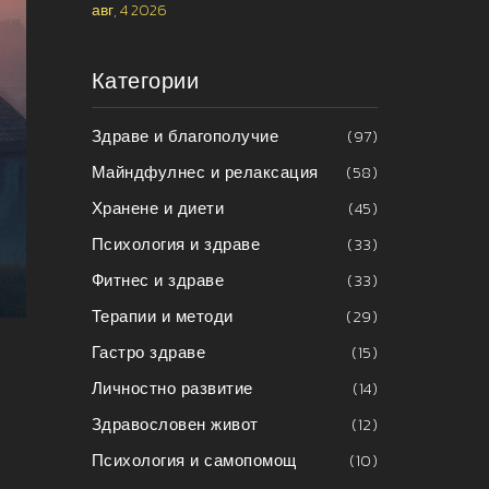
авг, 4 2026
Категории
Здраве и благополучие
(97)
Майндфулнес и релаксация
(58)
Хранене и диети
(45)
Психология и здраве
(33)
Фитнес и здраве
(33)
Терапии и методи
(29)
Гастро здраве
(15)
.
Личностно развитие
(14)
Здравословен живот
(12)
Психология и самопомощ
(10)