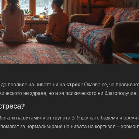
е да повлияе на нивата ни на
стрес
? Оказва се, че правилно
ическото ни здраве, но и за психическото ни благополучие.
стреса?
богати на витамини от групата B. Ядки като бадеми и орехи 
е помагат за нормализиране на нивата на кортизол – хормон