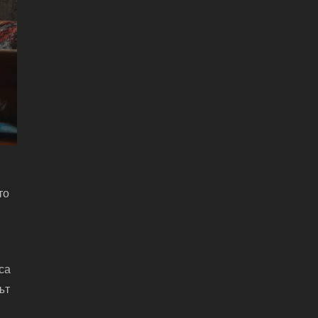
то
са
ът