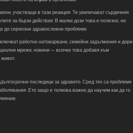
они, участващи в тази реакция. Те увеличават сърдечния
лите за бързи действия. В малки дози това е полезно, но
де до сериозни здравословни проблеми.
включват работно натоварване, семейни задължения и дори
иални мрежи, новини — всичко това добавя към
 живот.
дългосрочни последици за здравето. Сред тях са проблеми
аболявания. Ето защо е толкова важно да научим как да го
лияние.