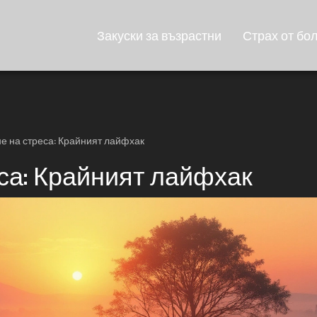
Закуски за възрастни
Страх от бо
 на стреса: Крайният лайфхак
са: Крайният лайфхак