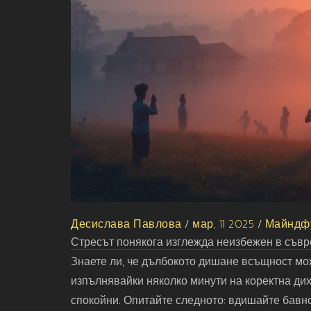
Десислава Павлова
/
мар, 11 2025
/
Майндфу
Стресът понякога изглежда неизбежен в съвре
Знаете ли, че дълбокото дишане всъщност мо
изпълнявайки няколко минути на коректна дих
спокойни. Опитайте следното: вдишайте бавно