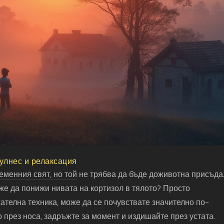
лнес и релаксация
менния свят, но той не трябва да бъде доживотна присъда
же да понижи нивата на кортизол в тялото? Просто
ателна техника, може да се почувствате значително по-
 през носа, задръжте за момент и издишайте през устата.