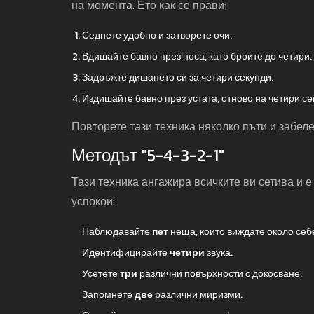
на момента. Ето как се прави:
Седнете удобно и затворете очи.
Вдишайте бавно през носа, като броите до четири.
Задръжте дишането си за четири секунди.
Издишайте бавно през устата, отново на четири се
Повторете тази техника няколко пъти и забеле
Методът "5-4-3-2-1"
Тази техника ангажира всичките ви сетива и е
успокои:
Наблюдавайте
пет
неща, които виждате около себе
Идентифицирайте
четири
звука.
Усетете
три
различни повърхности с докосване.
Запомнете
две
различни миризми.