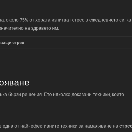
, около 75% от хората изпитват стрес в ежедневието си, ка
начително на здравето им.
тващи стрес
кояване
ъка бързи решения. Ето няколко доказани техники, които
.
е една от най-ефективните техники за намаляване на
стре