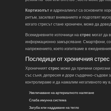
Кортизолът
и адреналинът са основните хорм
ритъм, засилват вниманието и подготвят муску
когато стресът стане хроничен, може да дове
Всекидневните източници на
стрес
могат да 
информационно замърсяване. Смартфони, соц
напрежението, което изпитваме в ежедневния
Последици от хроничния стрес
Хроничният
стрес
може да причини сериозни 
със съня, депресия и дори сърдечно-съдови з
контролираме и да намалим негативното му в
Увеличаване на артериалното налягане
Слаба имунна система
Загуба или наддаване на тегло