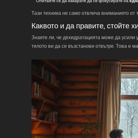
Опитайте се да накарате да се фокусирате на
едн
Тази техника не само отвлича вниманието от 
Каквото и да правите, стойте 
Знаете ли, че дехидратацията може да усили
тялото ви да се възстанови отвътре. Това е ма