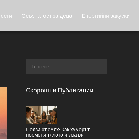
лести
Осъзнатост за деца
Енергийни закуски
Скорошни Публикации
Ползи от смях: Как хуморът
променя тялото и ума ви