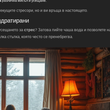
а
различна мисъл и усещане.
текущите стресори, но и ви връща в настоящето.
хидратирани
 усещането за
стрес
? Затова пийте чаша вода и позволете н
лка стъпка, която често се пренебрегва.