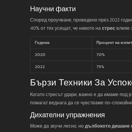
Научни факти
Според проучване, проведено през 2022 година
40% от тях усещат, че нивото на
стрес
влияе з
Година
Процент на изпи
2020
70%
2022
75%
Бързи Техники За Успо
Когато стресът удари, важно е да имаме под р
помагат веднага да се чувстваме по-спокойни
Дихателни упражнения
Може да звучи лесно, но
дълбокото дишане