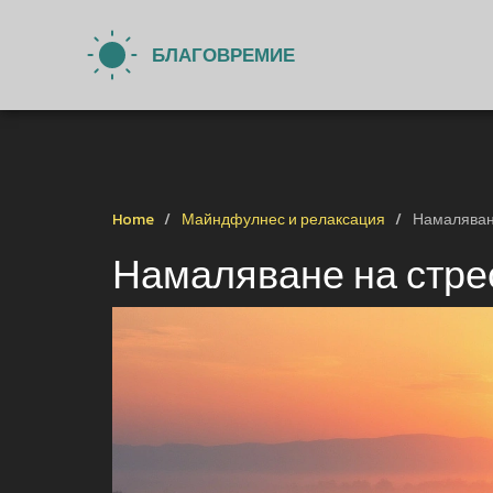
Home
Майндфулнес и релаксация
Намаляване
Намаляване на стре