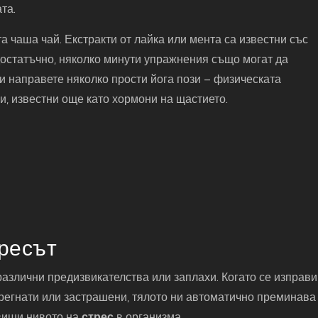
та.
а чаша чай. Екстракти от лайка или мента са известни със
достатъчно, няколко минути упражнения също могат да
ли направете няколко прости йога пози – физическата
, известни още като хормони на щастието.
ресът
различни предизвикателства или заплахи. Когато се изправ
прегнати или застрашени, тялото ни автоматично преминава
овиши нивото на
стрес
в организма.