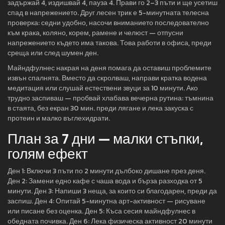
задържай 4, издишвай 4, пауза 4. Прави го 2–3 пъти и ще усетиш
спад в напрежението. Друг лесен трик е 5-минутната телесна
проверка: седни удобно, насочи вниманието последователно
към крака, коляно, корем, рамене и челюст — отпусни
напрежението където има такова. Това работи в офиса, преди
среща или след шумен ден.
Майндфулнес накрая на деня помага да оставиш проблемите
извън спалнята. Вместо да скролваш, направи кратка водена
медитация или слушай естествени звуци за 10 минути. Ако
трудно заспиваш — пробвай хлабава вечерна рутина: тъмнина
в стаята, без екран 30 мин. преди лягане и лека закуска с
протеин и малко въглехидрати.
План за 7 дни — малки стъпки,
голям ефект
Ден 1: Включи 3 пъти по 2 минути дълбоко дишане през деня.
Ден 2: Замени едно кафе с чаша вода и бърза разходка от 5
минути. Ден 3: Напиши 3 неща, за които си благодарен, преди да
заспиш. Ден 4: Опитай 5-минутна арт-активност — рисуване
или писане без оценка. Ден 5: Къса сесия майндфулнес в
обедната почивка. Ден 6: Лека физическа активност 20 минути