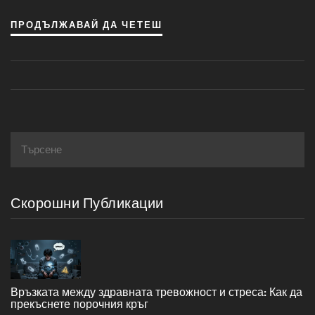
големи резултати. Чрез реалистични примери за
ПРОДЪЛЖАВАЙ ДА ЧЕТЕШ
управление на стреса по естествени начини, тази
статия цели да предложи ефективни решения за всеки.
Скорошни Публикации
Връзката между здравната тревожност и стреса: Как да
прекъснете порочния кръг