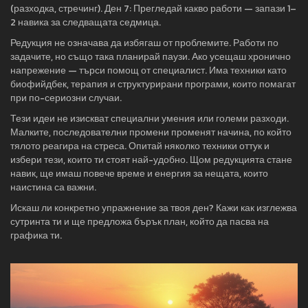
(разходка, стречинг). Ден 7: Прегледай какво работи — запази 1–
2 навика за следващата седмица.
Редукция не означава да избягаш от проблемите. Работи по
задачите, но също така планирай паузи. Ако усещаш хронично
напрежение — търси помощ от специалист. Има техники като
биофийдбек, терапия и структурирани програми, които помагат
при по-сериозни случаи.
Тези идеи не изискват специални умения или големи разходи.
Малките, последователни промени променят начина, по който
тялото реагира на стреса. Опитай няколко техники оттук и
избери тези, които ти стоят най-удобно. Щом редукцията стане
навик, ще имаш повече време и енергия за нещата, които
наистина са важни.
Искаш ли конкретно упражнение за твоя ден? Кажи как изглежва
сутринта ти и ще предложа бърък план, който да пасва на
графика ти.