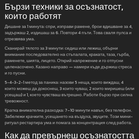
Бързи техники за осъзнатост,
които работят
Дишане за 1 минута: спри, изправи рамене, брои вдишване за 4,
задържаш 2, издишаш за 6. Повтори 4 пъти. Това сваля пулса и
отрезвява ума.
Сканирай тялото за 3 минути: седиш или лежиш, обърни
внимание последователно на стъпалата, краката, таза, гърба,
раменете, шията, лицето. Открий напрежение и го отпусни
целенасочено. Казано направо — намери къде държиш стреса
и го пусни.
5-4-3-2-1 метод за паника: назови 5 неща, които виждаш, 4
които можеш да докоснеш, 3 които чуваш, 2 които миришеш (или
усещаш) и 1, което чувстваш вътрешно. Работи бързо при силна
тревожност.
Кратка внимателна разходка: 7–10 минути навън, без телефон.
Забележи крачките, усещането на въздуха, звуците. Този мини-
ритуал рестартира ума и помага за концентрация след работа.
Как да превърнеш осъзнатостта