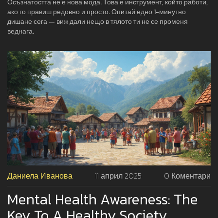
Осъзнатостта не е нова мода. Това е инструмент, който работи,
ако го правиш редовно и просто. Опитай едно 1-минутно
дишане сега — виж дали нещо в тялото ти не се променя
веднага.
Даниела Иванова
11 април 2025
0 Коментари
Mental Health Awareness: The
Key To A Healthy Society