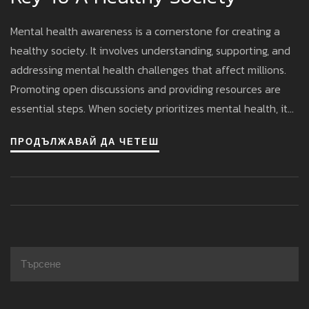
Mental health awareness is a cornerstone for creating a
healthy society. It involves understanding, supporting, and
addressing mental health challenges that affect millions.
Promoting open discussions and providing resources are
essential steps. When society prioritizes mental health, it
leads to stronger, more resilient communities. Here, we’ll
ПРОДЪЛЖАВАЙ ДА ЧЕТЕШ
explore the significant role awareness plays in fostering a
supportive and healthy environment for everyone.