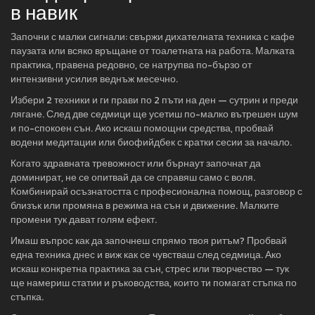
в навик
Започни с малки сигнали: свържи дихателната техника с кафе
паузата или всяко връщане от тоалетната на работа. Малката
практика, правена редовно, се натрупва по-бързо от
интензивни усилия веднъж месечно.
Избери 2 техники и ги прави по 2 пъти на ден — сутрин и преди
лягане. След две седмици ще усетиш по-малко вътрешен шум
и по-спокоен сън. Ако искаш помощни средства, пробвай
водени медитации или биофийдбек с кратки сесии за начало.
Когато здравната тревожност или бърнаут започнат да
доминират, не се опитвай да се справяш само с воля.
Комбинирай осъзнатостта с професионална помощ, разговор с
близък или промяна в режима на сън и движение. Малките
промени тук дават голям ефект.
Имаш въпрос как да започнеш спрямо твоя ритъм? Пробвай
една техника днес и виж как се чувстваш след седмица. Ако
искаш конкретна практика за сън, стрес или творчество — тук
ще намериш статии и ръководства, които ти помагат стъпка по
стъпка.