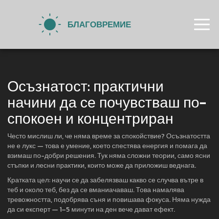
Осъзнатост: практични
начини да се почувстваш по-
спокоен и концентриран
Често мислиш ли, че няма време за спокойствие? Осъзнатостта
не е лукс — това е умение, което спестява енергия и помага да
взимаш по-добри решения. Тук няма сложни теории, само ясни
стъпки и лесни практики, които може да приложиш веднага.
Кратката цел: научи се да забелязваш какво се случва вътре в
теб и около теб, без да се вманиачаваш. Това намалява
тревожността, подобрява съня и повишава фокуса. Няма нужда
да си експерт — 1–5 минути на ден вече дават ефект.