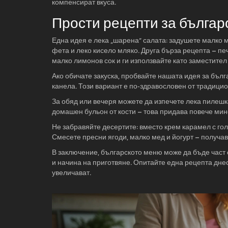
компенсират вкуса.
Прости рецепти за българ
Една идея е лека „шарена“ салата: задушете малко м
фета и леко кисело мляко. Друга бърза рецепта – п
малко лимонов сок и ги използвайте като заместител
Ако обичате закуска, пробвайте нашата идея за бълг
канела. Този вариант е по‑здравословен от традици
За обяд или вечеря можете да изпечете лека пилешка
домашен бульон от кости – това придава повече мин
Не забравяйте десертите: вместо крем карамел с гол
Смесете пресни ягоди, малко мед и йогурт – получа
В заключение, българското меню може да бъде част 
и начина на приготвяне. Опитайте една рецепта днес 
увеличават.