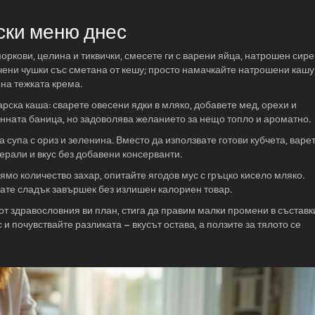
ски меню днес
оркови, целина и тиквички, смесете ги с варени яйца, натрошен сир
ечени чушки със сметана от кешу; просто намачкайте натрошени кашу
 на тежката крема.
арска каша: сварете овесени ядки в мляко, добавете мед, орехи и
онната баница, но задоволява желанието за нещо топло и ароматно.
 супа с ориз и зеленина. Вместо да използвате готови кубчета, варе
ерали и вкус без добавени консерванти.
ямо количество захар, опитайте ягодов мус с гръцко кисело мляко.
вате сладък завършек без излишен калориен товар.
от здравословния ви план, стига да правим малки промени в съставк
и почувствайте разликата – вкусът остава, а ползите за тялото се