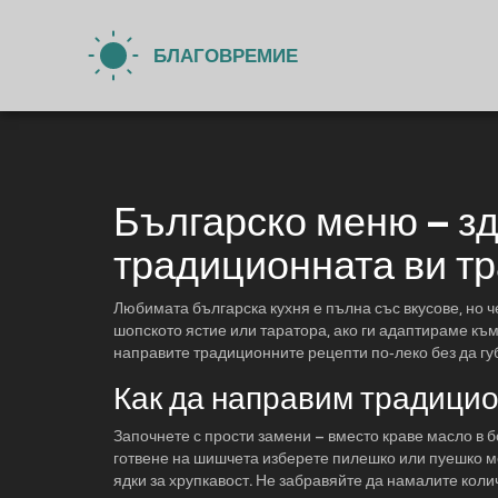
Българско меню – з
традиционната ви т
Любимата българска кухня е пълна със вкусове, но ч
шопското ястие или таратора, ако ги адаптираме към
направите традиционните рецепти по‑леко без да гу
Как да направим традицио
Започнете с прости замени – вместо краве масло в б
готвене на шишчета изберете пилешко или пуешко ме
ядки за хрупкавост. Не забравяйте да намалите колич