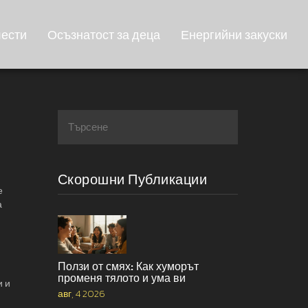
лести
Осъзнатост за деца
Енергийни закуски
Скорошни Публикации
е
а
Ползи от смях: Как хуморът
променя тялото и ума ви
и и
авг, 4 2026