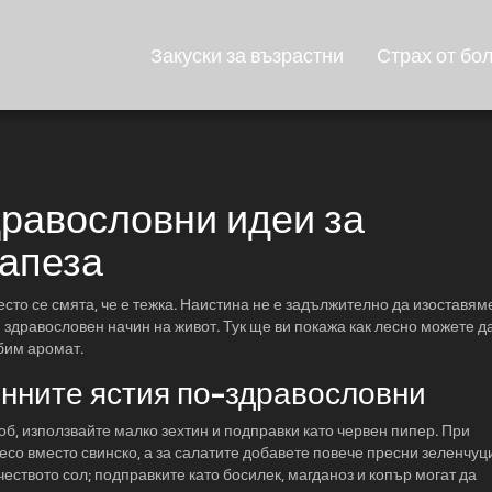
Закуски за възрастни
Страх от бо
дравословни идеи за
рапеза
есто се смята, че е тежка. Наистина не е задължително да изоставям
 здравословен начин на живот. Тук ще ви покажа как лесно можете д
бим аромат.
нните ястия по-здравословни
об, използвайте малко зехтин и подправки като червен пипер. При
со вместо свинско, а за салатите добавете повече пресни зеленчуц
еството сол; подправките като босилек, магданоз и копър могат да