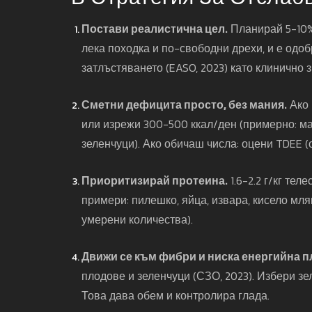
Постави реалистична цел.
Планирай 5-10% 
лека походка и по-свободни дрехи, и е одо
затлъстяването (EASO, 2023) като клинично 
Сметни дефицита просто, без мания.
Ако 
или изрежи 300-500 ккал/ден (примерно: м
зеленчуци). Ако обичаш числа: оцени TDEE (
Приоритизирай протеина.
1.6-2.2 г/кг те
примери: пилешко, яйца, извара, кисело мляк
умерени количества).
Движи се към фибри и ниска енергийна п
плодове и зеленчуци (СЗО, 2023). Избери зел
Това дава обем и контролира глада.