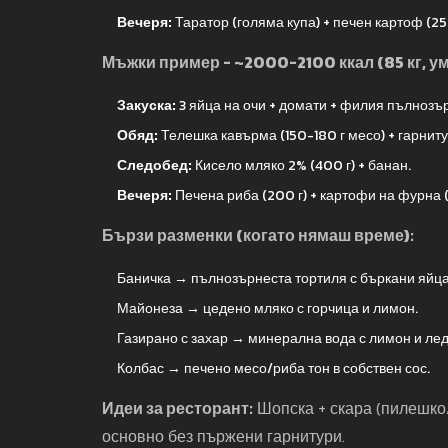
Вечеря:
Таратор (голяма купа) + печен картоф (250 
Мъжки пример - ~2000-2100 ккал (85 кг, у
Закуска:
3 яйца на очи + домати + филия пълнозър
Обяд:
Телешка кавърма (150-180 г месо) + гарнитур
Следобед:
Кисело мляко 2% (400 г) + банан.
Вечеря:
Печена риба (200 г) + картофи на фурна (
Бързи разменки (когато нямаш време):
Баничка → пълнозърнеста тортиля с бъркани яйца
Майонеза → цедено мляко с горчица и лимон.
Газирано с захар → минерална вода с лимон и лед
Колбас → печено месо/риба тон в собствен сос.
Идеи за ресторант:
Шопска + скара (пилешко/р
основно без пържени гарнитури.