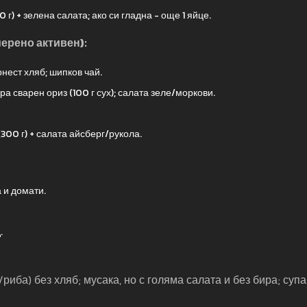
г) + зелена салата; ако си гладна - още 1 яйце.
мерено активен):
нест хляб; шипков чай.
а сварен ориз (100 г сух); салата зеле/моркови.
300 г) + салата айсберг/рукола.
 и домати.
.
иба) без хляб; мусака, но с голяма салата и без бира; супа