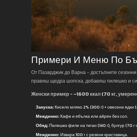
Примери И Меню По Бъ
От Пазарджик до Варна - достъпните сезонни 
правиш щедра шопска, добавяш пилешко и си 
Женски пример - ~1600 ккал (70 кг, умерен
Закуска:
Кисело мляко 2% (300 г) + овесени ядки (4
Междинно:
Кафе и ябълка или айрян без сол.
Обяд:
Пилешко филе на тиган (140 г), булгур (70 г 
Междинно:
Извара 100 г с резени краставица.