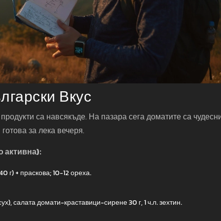
лгарски Вкус
продукти са навсякъде. На пазара сега доматите са чудесни
готова за лека вечеря.
о активна):
0 г) + праскова; 10-12 ореха.
сух), салата домати-краставици-сирене 30 г, 1 ч.л. зехтин.