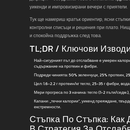
уикенди и импровизирани вечери с приятели.
Тук ще намериш кратък ориентир, ясни стъпки,
контролни списъци и решения при плато. Нищо
и спокойна поддръжка след това.
TL;DR / Ключови Извод
Най-сигурният път до отслабване е умерен калор
съдържание на протеин и фибри.
Подреди чинията: 50% зеленчуци, 25% протеин, 2
Цел: 1.6-2.2 г протеин/кг тегло, 25-35 г фибри, вода
Мери прогреса по 3 начина: тегло (1-2 пъти/седм.)
Капани: „течни калории“, уикенд преяждане, твърд
екстремности.
Стъпка По Стъпка: Как
В Стратегия За Отслаб