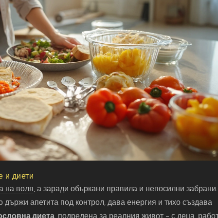
 и диети
 на воля, а заради объркани правила и непосилни забрани.
о държи апетита под контрол, дава енергия и тихо създава
ословна диета
, подредена за реалния живот - с деца, работ