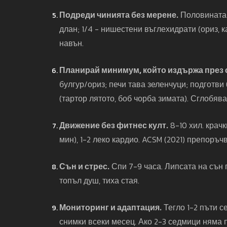
Подреди чинията без мерене.
Половината 
длан; 1/4 - нишестени въглехидрати (ориз, ка
навън.
Планирай минимум, който издържа през 
булгур/ориз; печи тава зеленчуци; подготви
(тартор лятото, боб чорба зимата). Сглобява
Движение без фитнес култ.
8-10 хил. крач
мин), 1-2 леко кардио. ACSM (2021) препоръ
Сън и стрес.
Спи 7-9 часа. Липсата на сън 
топъл душ, тиха стая.
Мониторинг и адаптация.
Тегло 1-2 пъти с
снимки всеки месец. Ако 2-3 седмици няма