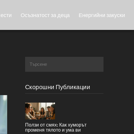
лести
Осъзнатост за деца
Енергийни закуски
Скорошни Публикации
Ползи от смях: Как хуморът
променя тялото и ума ви