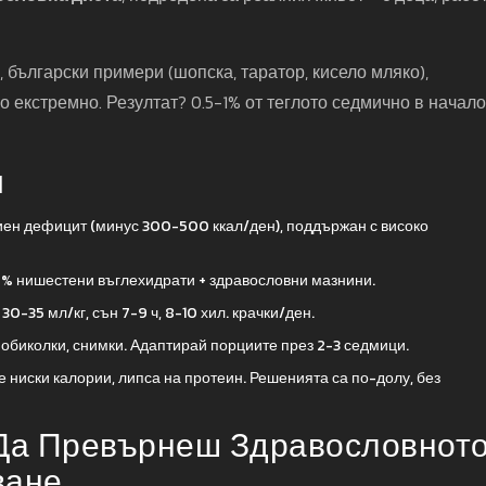
 български примери (шопска, таратор, кисело мляко),
 екстремно. Резултат? 0.5-1% от теглото седмично в начал
и
иен дефицит (минус 300-500 ккал/ден), поддържан с високо
5% нишестени въглехидрати + здравословни мазнини.
 30-35 мл/кг, сън 7-9 ч, 8-10 хил. крачки/ден.
, обиколки, снимки. Адаптирай порциите през 2-3 седмици.
е ниски калории, липса на протеин. Решенията са по-долу, без
 Да Превърнеш Здравословнот
ване