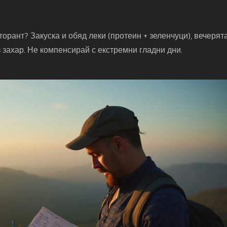
орант? Закуска и обяд леки (протеин + зеленчуци), вечерята
з захар. Не компенсирай с екстремни гладни дни.