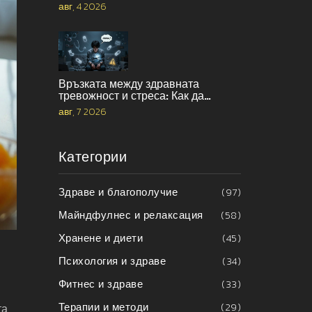
авг, 4 2026
Връзката между здравната
тревожност и стреса: Как да
прекъснете порочния кръг
авг, 7 2026
Категории
Здраве и благополучие
(97)
Майндфулнес и релаксация
(58)
Хранене и диети
(45)
Психология и здраве
(34)
Фитнес и здраве
(33)
Терапии и методи
(29)
а,