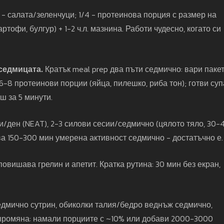
- салата/зеленчуци; 1/4 - протеинова порция с размер на
ртофи, булгур) + 1-2 ч.л. мазнина. Работи чудесно, когато си
седмицата.
Кратък meal prep два пъти седмично: вари паке
 6-8 протеинови порции (яйца, пилешко, риба тон); готви суп
ш за 5 минути.
ки/ден (NEAT), 2-3 силови сесии/седмично (цялото тяло, 30-
чва 150-300 мин умерена активност седмично - достатъчно е.
повишава грелин и апетит. Кратка рутина: 30 мин без екран,
едмично сутрин, обиколки талия/бедро веднъж седмично,
 промяна: намали порциите с ~10% или добави 2000-3000