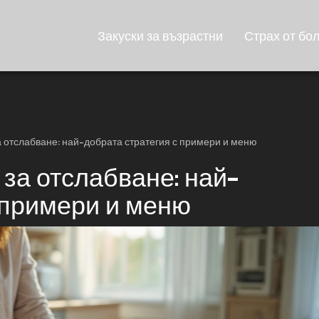
Закуски за възрастни
Страх от бо
 отслабване: най-добрата стратегия с примери и меню
за отслабване: най-
 примери и меню