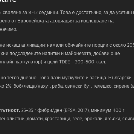
сваляне за 8-12 седмици. Това е достатъчно, за да усетиш 
брено от Европейската асоциация за изследване на
значимо.
не искаш апликации: намали обичайните порции с около 20
ахни подсладените напитки и майонезата, добави още
онлайн калкулатор) и целѝ TDEE − 300-500 ккал.
лесно тегло дневно. Това пази мускулите и засища. Български
о 2%, боб/леща/нахут, риба, свински бут, телешко, сирене (
лътност.
25-35 г фибри/ден (EFSA, 2017), минимум 400 г
енолистни, домати, краставици, зеле, броколи, ябълки, слив