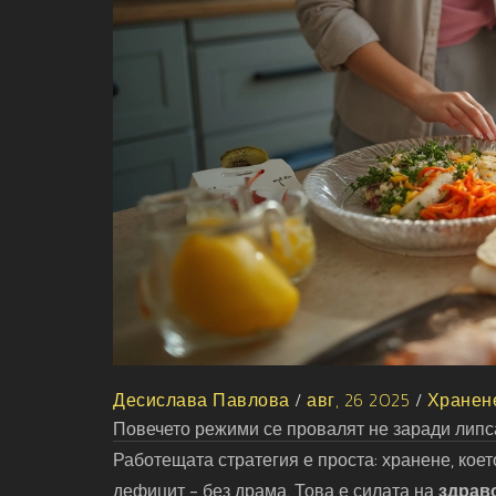
Десислава Павлова
/
авг, 26 2025
/
Хранене
Повечето режими се провалят не заради липса
Работещата стратегия е проста: хранене, коет
дефицит - без драма. Това е силата на
здрав