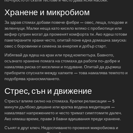
по-просто от скъпи тестове и често дава ясни насоки.
Хранене и микробиом
За здрав стомах добави повече фибри — овес, леща, плодове и
зеленчуци. Малки неща като кисело мляко с пробиотици или
кефир сутрин могат да променят комфорта ти. Ако ядеш готови
пакетираните храни често, опитай поне една домашна закуска:
овес с боровинки и семена за енергия и добър старт.
Избягвай да ядеш на крак или пред компютъра. Бавното,
осъзнато хранене помага на стомаха да работи по-добре и
намалява риска от киселини и подуване. Опитай да държиш
приборите спуснати между хапките — това намалява темпото и
подобрява храносмилането.
Стрес, сън и движение
Стресът влияе силно на стомаха. Кратки релаксации — 5
минути дълбоко дишане или кратка водена медитация —
намаляват напрежението и често тримат симптомите далеч.
Ако нямаш време, прави 3 бавни вдишвания преди хранене.
Сънят е друг ключ. Недоспиването променя микробиома и