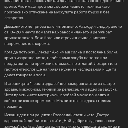
желанието за сладко. Опитай да лягаш и ставаш по едно и също
време. Ако имаш проблем със заспиването, техника като
прогресивно отпускане на мускулите работи бързо и без
лекарства.
Движението не трябва да е интензивно. Разходки след хранене
от 10–20 минути помагат на храносмилането и регулират
кръвната захар. Лека йога или стречинг също снижават
напрежението в корема.
Кога да потърсиш лекар? Ако имаш силна и постоянна болка,
кръв в изпражненията, необяснима загуба на тегло или
продължителни промени в стомаха, не отлагай. Лекарят или
гастроентеролог ще направят нужните изследвания и ще ти
дадат конкретен план.
В страницата "Граста здраве" ще намериш статии за гастро
здраве, микробиом, техники за релаксация и идеи за закуска.
Чети практичните материали, пробвай малко по малко и
забележи как се променяш. Малките стъпки дават голяма
промяна.
Искаш идеи или рецепти? Разгледай статии като „Гастро
здраве: най-добрите съвети“ и „Най-добрите здравословни
закуски“ в сайта. Запиши един навик за следващата седмица и