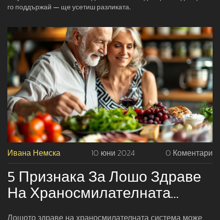
го поддържай — ще усетиш разликата.
Ивана Немска
10 юни 2024
0 Коментари
5 Признака За Лошо Здраве
На Храносмилателната
Система
Лошото здраве на храносмилателната система може