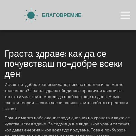
Граста здраве: как да се
почувстваш по-добре всеки
ден
Искаш по-добро храносмилане, повече енергия и по-малко
тревожност? Граста здраве обединява практични съвети за
тялото и ума, които можеш да пробваш още от днес. Няма
сложни теории — само лесни навици, които работят в реалния
живот.
Почни с малко наблюдение: води дневник на храната и както се
чувстваш след ядене. За седмица ще видиш кои храни ти тежат,
кои дават енергия и кои водят до подуване. Това е по-бързо и