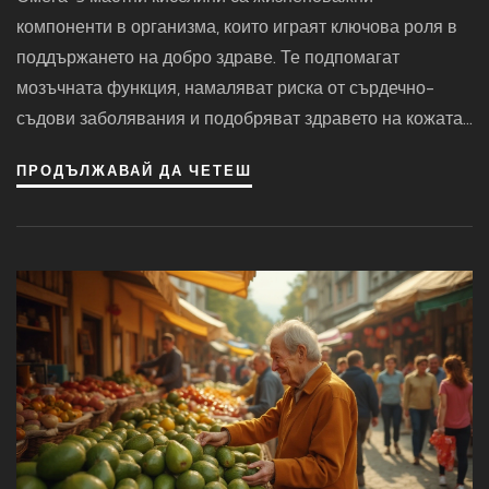
компоненти в организма, които играят ключова роля в
поддържането на добро здраве. Те подпомагат
мозъчната функция, намаляват риска от сърдечно-
съдови заболявания и подобряват здравето на кожата
и косата. Тези полезни мазнини също така имат
ПРОДЪЛЖАВАЙ ДА ЧЕТЕШ
противовъзпалителни свойства и могат да подпомогнат
имунната система. В тази статия ще разгледаме
различните начини, по които омега-3 влияят
благотворно на нашето тяло и как можем да ги включим
в ежедневното си меню.