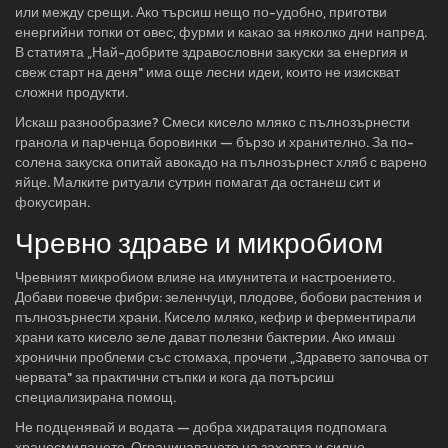
или между срещи. Ако търсиш нещо по-удобно, приготви
енергийни топки от овес, фурми и какао за няколко дни напред.
В статията „Най-добрите здравословни закуски за енергия и
свеж старт на деня" има още лесни идеи, които не изискват
сложни продукти.
Искаш разнообразие? Смеси кисело мляко с пълнозърнести
гранола и парченца боровинки — бързо и хранително. За по-
солена закуска опитай авокадо на пълнозърнест хляб с варено
яйце. Малките ритуали сутрин помагат да останеш сит и
фокусиран.
Чревно здраве и микробиом
Чревният микробиом влияе на имунитета и настроението.
Добави повече фибри: зеленчуци, плодове, бобови растения и
пълнозърнести храни. Кисело мляко, кефир и ферментирали
храни като кисело зеле дават полезни бактерии. Ако имаш
хронични проблеми със стомаха, прочети „Здравето започва от
червата" за практични стъпки и кога да потърсиш
специализирана помощ.
Не подценявай и водата — добра хидратация подпомага
храносмилането. Ограничаването на захарта и силно