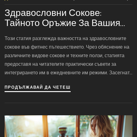
Здравословни Сокове:
Тайното Оръжие За Вашия
Фитнес Път
Този статия разглежда важността на здравословните
сокове във фитнес пътешествието. Чрез обяснение на
различните видове сокове и техните ползи, статията
предоставя на читателите практически съвети за
интегрирането им в ежедневните им режими. Засегнати
са и теми като най-добрите съставки за сок, как да си
ПРОДЪЛЖАВАЙ ДА ЧЕТЕШ
направим здравословен сок у дома, както и конкретни
предложения за рецепти.