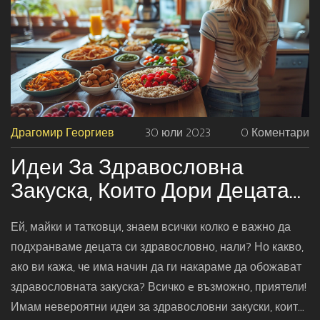
Драгомир Георгиев
30 юли 2023
0 Коментари
Идеи За Здравословна
Закуска, Които Дори Децата
Ще Обичат
Ей, майки и татковци, знаем всички колко е важно да
подхранваме децата си здравословно, нали? Но какво,
ако ви кажа, че има начин да ги накараме да обожават
здравословната закуска? Всичко e възможно, приятели!
Имам невероятни идеи за здравословни закуски, които