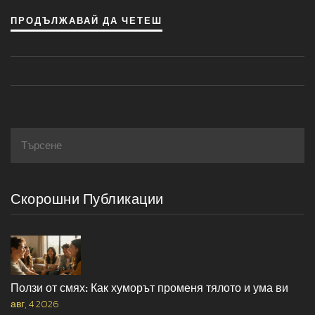
ще превърнат детето ви в истински гурман на здравата
ПРОДЪЛЖАВАЙ ДА ЧЕТЕШ
храна. Защото, кой казва, че здравословно не може да
бъде и вкусно, ех?
Скорошни Публикации
Ползи от смях: Как хуморът променя тялото и ума ви
авг, 4 2026