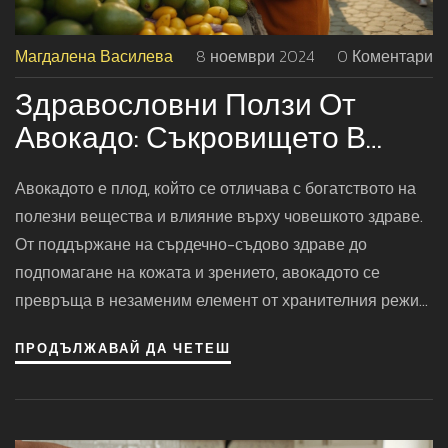
Магдалена Василева
8 ноември 2024
0 Коментари
Здравословни Ползи От
Авокадо: Съкровището В
Кухнята
Авокадото е плод, който се отличава с богатството на
полезни вещества и влияние върху човешкото здраве.
От поддържане на сърдечно-съдово здраве до
подпомагане на кожата и зрението, авокадото се
превръща в незаменим елемент от хранителния режим
на всеки, който се стреми към добро здраве и
ПРОДЪЛЖАВАЙ ДА ЧЕТЕШ
благополучие. В тази статия ще разгледаме различните
здравословни аспекти на този уникален плод и ще
предоставим полезни съвети за включването му в
ежедневието.