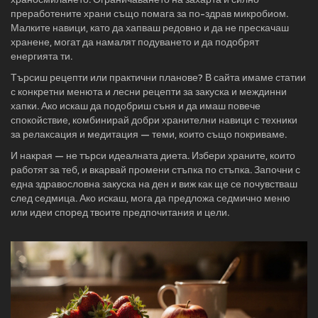
преработените храни също помага за по-здрав микробиом.
Малките навици, като да хапваш редовно и да не прескачаш
хранене, могат да намалят подуването и да подобрят
енергията ти.
Търсиш рецепти или практични планове? В сайта имаме статии
с конкретни менюта и лесни рецепти за закуска и междинни
хапки. Ако искаш да подобриш съня и да имаш повече
спокойствие, комбинирай добри хранителни навици с техники
за релаксация и медитация — теми, които също покриваме.
И накрая — не търси идеалната диета. Избери храните, които
работят за теб, и вкарвай промени стъпка по стъпка. Започни с
една здравословна закуска на ден и виж как ще се почувстваш
след седмица. Ако искаш, мога да предложа седмично меню
или идеи според твоите предпочитания и цели.