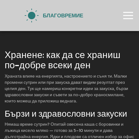
Хранене: как да се храниш
по-добре всеки ден
Храната влияе на енергията, настроението и съня ти. Малки
промени сутрин или при закуска дават видим резултат през
целия ден. Тук ще намериш конкретни идеи за закуска, бързи
здравословни закуски и съвети за по-добро храносмилане,
които можеш да приложиш веднага.
Бързи и здравословни закуски
Нямаш време сутрин? Опитай овесена каша с боровинки и
лъжица кисело мляко — готово за 5–10 минути и дава
дълготрайна енергия. Ядки и плодове са отличен избор за офис