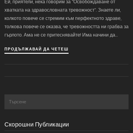
Ей, приятели, нека говорим за "Освобождаване от
хватката на здравословната тревожност". Знаете ли,
колкото повече се стремим към перфектното здраве,
толкова повече се оказва, че тревожността ни грабва за
гърлото. Ама не се притеснявайте! Има начини да
освободим ума си от тези страхове и да се насладим на
ПРОДЪЛЖАВАЙ ДА ЧЕТЕШ
живота, без да се притесняваме за всяка дреболия.
Така че, нека се усмихнем на стреса и да му кажем "Не,
благодаря!"
Скорошни Публикации