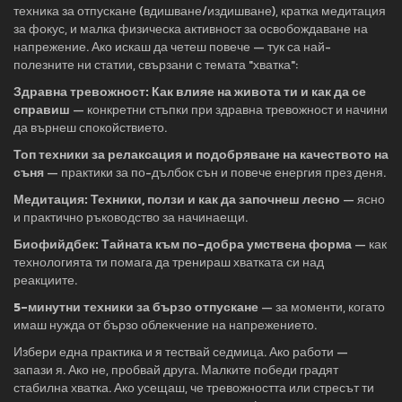
техника за отпускане (вдишване/издишване), кратка медитация
за фокус, и малка физическа активност за освобождаване на
напрежение. Ако искаш да четеш повече — тук са най-
полезните ни статии, свързани с темата "хватка":
Здравна тревожност: Как влияе на живота ти и как да се
справиш
— конкретни стъпки при здравна тревожност и начини
да върнеш спокойствието.
Топ техники за релаксация и подобряване на качеството на
съня
— практики за по-дълбок сън и повече енергия през деня.
Медитация: Техники, ползи и как да започнеш лесно
— ясно
и практично ръководство за начинаещи.
Биофийдбек: Тайната към по-добра умствена форма
— как
технологията ти помага да тренираш хватката си над
реакциите.
5-минутни техники за бързо отпускане
— за моменти, когато
имаш нужда от бързо облекчение на напрежението.
Избери една практика и я тествай седмица. Ако работи —
запази я. Ако не, пробвай друга. Малките победи градят
стабилна хватка. Ако усещаш, че тревожността или стресът ти