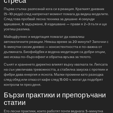
стреса
Първа стъпка: разпознай кога си в реакция. Краткият дневник
(5–10 реда) след напрегнат момент помага да видиш моделите.
След това пробвай лесна техника за дишане: 4 секунди
вдишване, 6 задържане, 8 издишване — прави я 2–3 пъти и ще
усетиш разлика.
Майндфулнес и медитация помагат да намалиш
автоматичните реакции. Нямаш време за 20 минути? Започни с
5-минутни сесии дневно — консистентността е по-важна от
дължината. Биофийдбек и водена медитация са добри опции,
ако искаш по-бърз ефект и обратна връзка за тялото.
Сънят и храненето директно влияят върху хватката ти. Липсата
на сън увеличава тревожността, а стабилна закуска с протеин и
фибри дава енергия и яснота. Малки промени като разходка
след обяд или отказ от кафе след 15:00 ч. могат да подобрят
контролa ти през деня.
Бързи практики и препоръчани
статии
Ето лесни практики, които работят почти веднага: 5-минутна