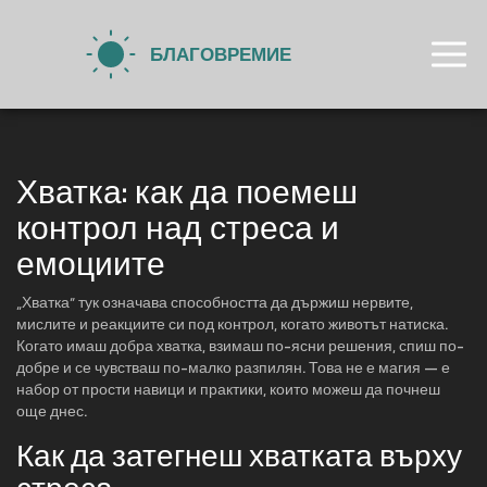
Хватка: как да поемеш
контрол над стреса и
емоциите
„Хватка“ тук означава способността да държиш нервите,
мислите и реакциите си под контрол, когато животът натиска.
Когато имаш добра хватка, взимаш по-ясни решения, спиш по-
добре и се чувстваш по-малко разпилян. Това не е магия — е
набор от прости навици и практики, които можеш да почнеш
още днес.
Как да затегнеш хватката върху