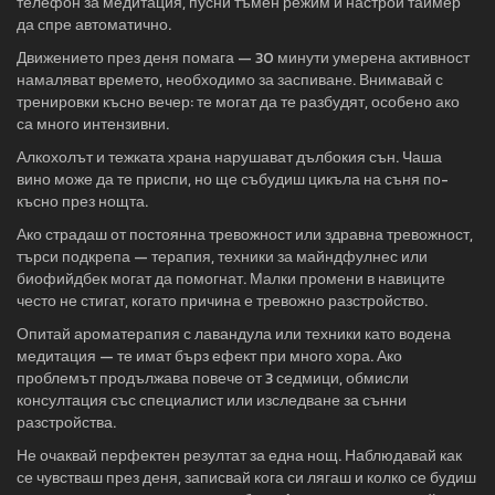
телефон за медитация, пусни тъмен режим и настрой таймер
да спре автоматично.
Движението през деня помага — 30 минути умерена активност
намаляват времето, необходимо за заспиване. Внимавай с
тренировки късно вечер: те могат да те разбудят, особено ако
са много интензивни.
Алкохолът и тежката храна нарушават дълбокия сън. Чаша
вино може да те приспи, но ще събудиш цикъла на съня по-
късно през нощта.
Ако страдаш от постоянна тревожност или здравна тревожност,
търси подкрепа — терапия, техники за майндфулнес или
биофийдбек могат да помогнат. Малки промени в навиците
често не стигат, когато причина е тревожно разстройство.
Опитай ароматерапия с лавандула или техники като водена
медитация — те имат бърз ефект при много хора. Ако
проблемът продължава повече от 3 седмици, обмисли
консултация със специалист или изследване за сънни
разстройства.
Не очаквай перфектен резултат за една нощ. Наблюдавай как
се чувстваш през деня, записвай кога си лягаш и колко се будиш