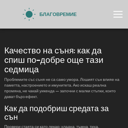
Качество на съня: как да
спиш по-добре още тази
седмица
Проблемите със съня не са само умора. Лошият сън влияе на
паметта, настроението и имунитета. Ако искаш реална
промяна, не чакай уикенда — започни с малки стъпки, които
дават бърз ефект.
Как да подобриш средата за
сън
Провери стаята си като лекар: хладна, тъмна, тиха.