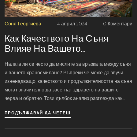
Соня Георгиева
4 април 2024
0 Коментари
Как Качеството На Съня
Влияе На Вашето
Храносмилане: Пълно
Налага ли се често да мислите за връзката между съня
Ръководство
и вашето храносмилане? Въпреки че може да звучи
изненадващо, качеството и продължителността на съня
могат значително да засегнат здравето на вашите
черва и обратно. Този дълбок анализ разглежда как
недостатъчният или прекомерният сън влияе на
ПРОДЪЛЖАВАЙ ДА ЧЕТЕШ
храносмилателната система, представя верифицирани
научни изследвания и дава практически съвети за
подобряване на състоянието на червата чрез