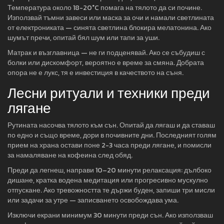
Температура около 18-20°C помага на тялото да си почине.
Използвай тъмни завеси или маска за очи и намали светлината
от електрониката — синята светлина блокира мелатонина. Ако
шумът пречи, опитай бял шум или тапи за уши.
Матрак и възглавница — не ги подценявай. Ако се събудиш с
болки или дискомфорт, вероятно е време за смяна. Добрата
опора не е лукс, тя е инвестиция в качеството на съня.
Лесни ритуали и техники преди
лягане
Рутината насочва тялото към сън. Опитай да лягаш и да ставаш
по едно и също време, дори в почивните дни. Последният голям
прием на храна остави поне 2-3 часа преди лягане, и помисли
за намаляване на кофеина след обяд.
Преди да легнеш, направи 10–20 минути релаксация: дълбоко
дишане, кратка водена медитация или прогресивно мускулно
отпускане. Ако тревожността те държи буден, запиши три мисли
или задачи за утре — записването освобождава ума.
Изключи екрани минимум 30 минути преди сън. Ако използваш