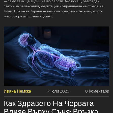
— само така ще видиш какво работи. Ако искаш, разгледай
статии за релаксация, медитация и управление на стреса на
Благо Време за Здраве — там има практични техники, които
много хора използват с успех.
Ивана Немска
14 юли 2026
0 Коментари
Как Здравето На Червата
Влияе Върху Съня: Връзка