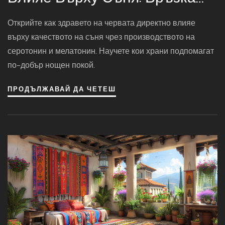
Между Микробиома И
Открийте как здравето на червата директно влияе
Безсънието
върху качеството на съня чрез производството на
серотонин и мелатонин. Научете кои храни подпомагат
по-добър нощен покой.
ПРОДЪЛЖАВАЙ ДА ЧЕТЕШ