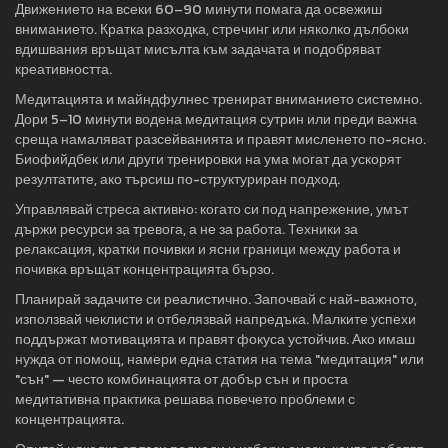
Движението на всеки 60–90 минути помага да освежиш
вниманието. Кратка разходка, стречинг или няколко дълбоки
вдишвания връщат мисълта към задачата и подобряват
креативността.
Медитацията и майндфулнес тренират вниманието системно.
Дори 5–10 минути водена медитация сутрин или преди важна
среща намаляват разсейванията и правят мисленето по-ясно.
Биофийдбек или други тренировки на ума могат да ускорят
резултатите, ако търсиш по-структуриран подход.
Управлявай стреса активно: когато си под напрежение, умът
държи ресурси за тревога, а не за работа. Техники за
релаксация, кратки почивки и ясни граници между работа и
почивка връщат концентрацията бързо.
Планирай задачите си реалистично. Започвай с най-важното,
използвай чеклисти и отбелязвай напредъка. Малките успехи
поддържат мотивацията и правят фокуса устойчив. Ако имаш
нужда от помощ, намери една статия на тема "медитация" или
"сън" — често комбинацията от добър сън и проста
медитативна практика решава повечето проблеми с
концентрацията.