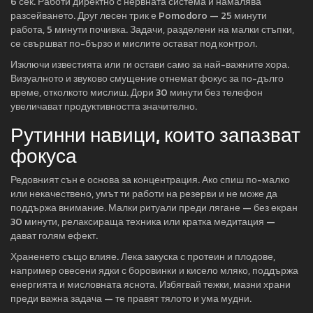
6 сек. Работи директно с нервната система и намалява
разсейването. Друг лесен трик е Pomodoro — 25 минути
работа, 5 минути почивка. Задачи, разделени на малки стъпки,
се свършват по-бързо и мислите остават под контрол.
Изключи известията или ги остави само за най-важните хора.
Визуалното и звуково смущение отнемат фокус за по-дълго
време, отколкото мислиш. Дори 30 минути без телефон
увеличават продуктивността значително.
Рутинни навици, които запазват
фокуса
Редовният сън е основа за концентрация. Ако спиш по-малко
или некачествено, умът ти работи на резерви и не може да
поддържа внимание. Малки ритуали преди лягане — без екран
30 минути, релаксираща техника или кратка медитация —
дават голям ефект.
Храненето също влияе. Лека закуска с протеин и плодове,
например овесени ядки с боровинки и кисело мляко, поддържа
енергията и мисловната яснота. Избягвай тежки, мазни храни
преди важна задача — те правят тялото и ума мудни.