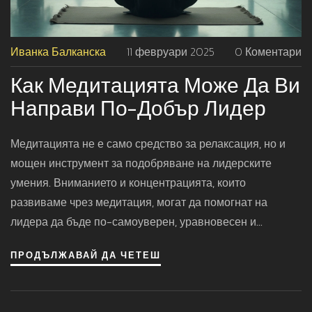
Иванка Балканска
11 февруари 2025
0 Коментари
Как Медитацията Може Да Ви
Направи По-Добър Лидер
Медитацията не е само средство за релаксация, но и
мощен инструмент за подобряване на лидерските
умения. Вниманието и концентрацията, които
развиваме чрез медитация, могат да помогнат на
лидера да бъде по-самоуверен, уравновесен и
ефективен в своята роля. Статията разглежда защо
ПРОДЪЛЖАВАЙ ДА ЧЕТЕШ
медитацията е полезна за лидерите и как тя може да се
интегрира в работното ежедневие. Открийте доказани
техники и съвети, които ще ви помогнат да се