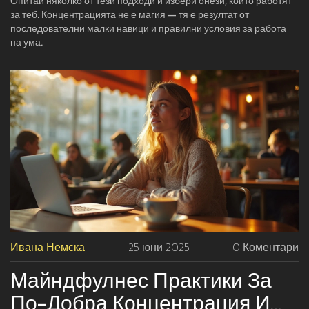
Опитай няколко от тези подходи и избери онези, които работят
за теб. Концентрацията не е магия — тя е резултат от
последователни малки навици и правилни условия за работа
на ума.
Ивана Немска
25 юни 2025
0 Коментари
Майндфулнес Практики За
По-Добра Концентрация И