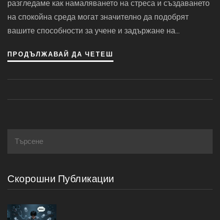
разгледаме как намаляването на стреса и създаването
на спокойна среда могат значително да подобрят
вашите способности за учене и задържане на
информация. Ще предоставим практически съвети и
ПРОДЪЛЖАВАЙ ДА ЧЕТЕШ
интересни факти, които ще ви помогнат да внедрите
тези техники в ежедневието си.
Скорошни Публикации