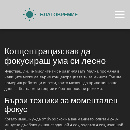
Концентрация: как да
фокусираш ума си лесно
Чувстваш ли, че мислите ти се разпиляват? Малка промяна в
навиците може да върне концентрацията ти за минути. Тук ще
намериш работещи съвети, които можеш да приложиш още
днес — без сложни теории и без непосилни режими.
Бързи техники за моментален
фокус
Когато имаш нужда от бърз скок на вниманието, опитай 2–3-
минутно дълбоко дишане: вдишай 4 сек, задръж 4 сек, издишай