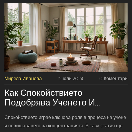
превърнете в по-добър лидер.
Мирела Иванова
15 юли 2024
0 Коментари
Как Спокойствието
Подобрява Ученето И
Концентрацията: Практични
Спокойствието играе ключова роля в процеса на учене
Съвети
и повишаването на концентрацията. В тази статия ще