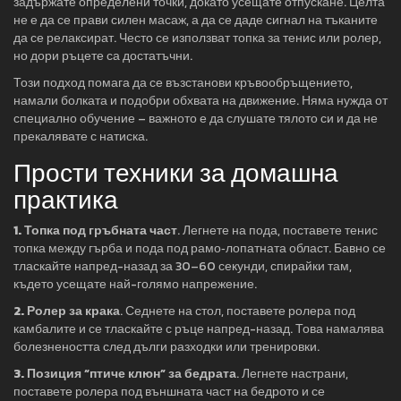
задържате определени точки, докато усещате отпускане. Целта
не е да се прави силен масаж, а да се даде сигнал на тъканите
да се релаксират. Често се използват топка за тенис или ролер,
но дори ръцете са достатъчни.
Този подход помага да се възстанови кръвообръщението,
намали болката и подобри обхвата на движение. Няма нужда от
специално обучение – важното е да слушате тялото си и да не
прекалявате с натиска.
Прости техники за домашна
практика
1. Топка под гръбната част
. Легнете на пода, поставете тенис
топка между гърба и пода под рамо‑лопатната област. Бавно се
тласкайте напред-назад за 30–60 секунди, спирайки там,
където усещате най-голямо напрежение.
2. Ролер за крака
. Седнете на стол, поставете ролера под
камбалите и се тласкайте с ръце напред-назад. Това намалява
болезнеността след дълги разходки или тренировки.
3. Позиция “птиче клюн” за бедрата
. Легнете настрани,
поставете ролера под външната част на бедрото и се