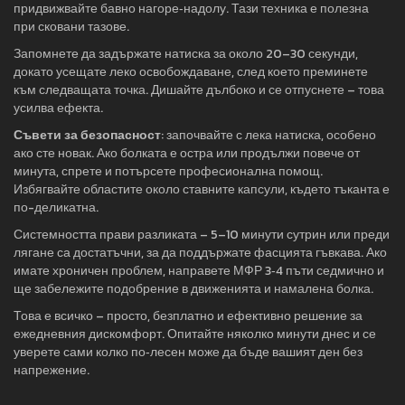
придвижвайте бавно нагоре‑надолу. Тази техника е полезна
при сковани тазове.
Запомнете да задържате натиска за около 20–30 секунди,
докато усещате леко освобождаване, след което преминете
към следващата точка. Дишайте дълбоко и се отпуснете – това
усилва ефекта.
Съвети за безопасност
: започвайте с лека натиска, особено
ако сте новак. Ако болката е остра или продължи повече от
минута, спрете и потърсете професионална помощ.
Избягвайте областите около ставните капсули, където тъканта е
по-деликатна.
Системността прави разликата – 5–10 минути сутрин или преди
лягане са достатъчни, за да поддържате фасцията гъвкава. Ако
имате хроничен проблем, направете МФР 3‑4 пъти седмично и
ще забележите подобрение в движенията и намалена болка.
Това е всичко – просто, безплатно и ефективно решение за
ежедневния дискомфорт. Опитайте няколко минути днес и се
уверете сами колко по‑лесен може да бъде вашият ден без
напрежение.