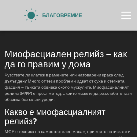
Миофасциален релийз – как
да го правим у дома
Чувствате ли клатеж в раменете или натоварени крака след
дълъг ден? Много от тези проблеми идват от суха и стегната
фасция – тънката обвивка около мускулите. Миофасциалният
релийз (МФР) е прост метод, с който можете да разхлабите тази
обвивка без скъпи уреди.
Какво е миофасциалният
релийз?
МФР е техника на самостоятелен масаж, при която натискате и