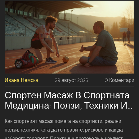
Ивана Немска
29 август 2025
0 Коментари
Спортен Масаж В Спортната
Медицина: Ползи, Техники И
Точният Момент За
Как спортният масаж помага на спортисти: реални
Прилагане
ползи, техники, кога да го правите, рискове и как да
изберете терапевт. Практични протоколи и чеклист.