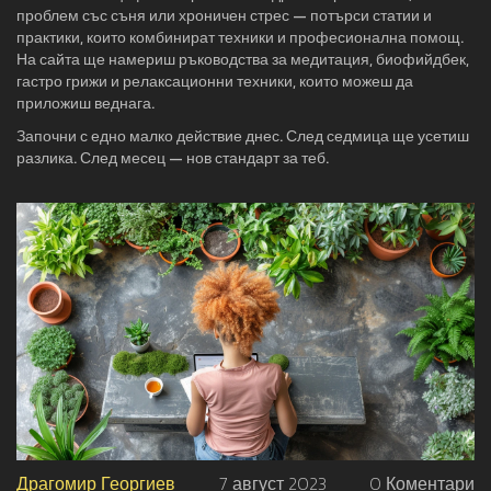
проблем със съня или хроничен стрес — потърси статии и
практики, които комбинират техники и професионална помощ.
На сайта ще намериш ръководства за медитация, биофийдбек,
гастро грижи и релаксационни техники, които можеш да
приложиш веднага.
Започни с едно малко действие днес. След седмица ще усетиш
разлика. След месец — нов стандарт за теб.
Драгомир Георгиев
7 август 2023
0 Коментари