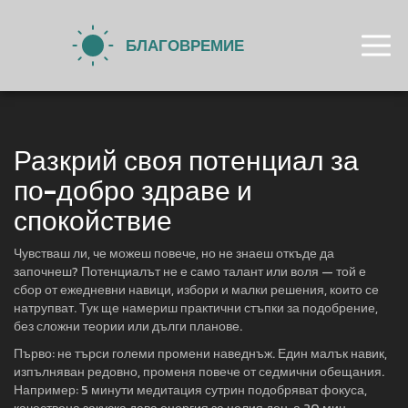
Разкрий своя потенциал за
по-добро здраве и
спокойствие
Чувстваш ли, че можеш повече, но не знаеш откъде да
започнеш? Потенциалът не е само талант или воля — той е
сбор от ежедневни навици, избори и малки решения, които се
натрупват. Тук ще намериш практични стъпки за подобрение,
без сложни теории или дълги планове.
Първо: не търси големи промени наведнъж. Един малък навик,
изпълняван редовно, променя повече от седмични обещания.
Например: 5 минути медитация сутрин подобряват фокуса,