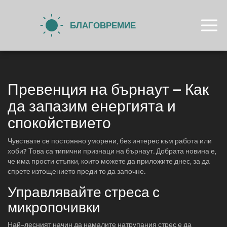
Превенция на бърнаут – Как
да запазим енергията и
спокойствието
Чувствате се постоянно уморени, без интерес към работа или
хоби? Това са типични признаци на бърнаут. Добрата новина е,
че има прости стъпки, които можете да приложите днес, за да
спрете изтощението преди то да започне.
Управлявайте стреса с
микропочивки
Най-лесният начин да намалите натрупания стрес е да