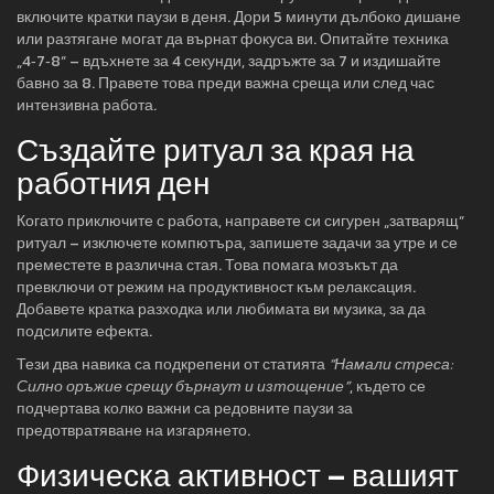
включите кратки паузи в деня. Дори 5 минути дълбоко дишане
или разтягане могат да върнат фокуса ви. Опитайте техника
„4‑7‑8“ – вдъхнете за 4 секунди, задръжте за 7 и издишайте
бавно за 8. Правете това преди важна среща или след час
интензивна работа.
Създайте ритуал за края на
работния ден
Когато приключите с работа, направете си сигурен „затварящ“
ритуал – изключете компютъра, запишете задачи за утре и се
преместете в различна стая. Това помага мозъкът да
превключи от режим на продуктивност към релаксация.
Добавете кратка разходка или любимата ви музика, за да
подсилите ефекта.
Тези два навика са подкрепени от статията
“Намали стреса:
Силно оръжие срещу бърнаут и изтощение”
, където се
подчертава колко важни са редовните паузи за
предотвратяване на изгарянето.
Физическа активност – вашият