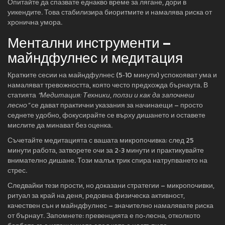
Опитайте да спазвате еднакво време за лягане, дори в
уикендите. Това стабилизира биоритмите и намалява риска от
хронична умора.
Ментални инструменти –
майндфулнес и медитация
Кратките сесии на майндфулнес (5‑10 минути) успокояват ума и
намаляват тревожността, която често предхожда бърнаута. В
статията
“Медитация: Техники, ползи и как да започнеш
лесно”
се дават практични указания за начинаещи – просто
седнете удобно, фокусирайте се върху дишането и оставете
мислите да минават без оценка.
Съчетайте медитацията с вашата микропочивка: след 25
минути работа, затворете очи за 2‑3 минути и практикувайте
внимателно дишане. Този малък трик спира натрупването на
стрес.
Следвайки тези прости, но доказани стратегии – микропочивки,
ритуал за край на деня, редовна физическа активност,
качествен сън и майндфулнес – значително намалявате риска
от бърнаут. Запомнете: превенцията е по‑лесна, отколкото