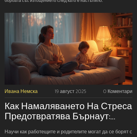
борбата със изтощението след като е настъпило.
Ивана Немска
19 август 2025
0 Коментари
Как Намаляването На Стреса
Предотвратява Бърнаут:
Практични Съвети
Научи как работещите и родителите могат да се борят с