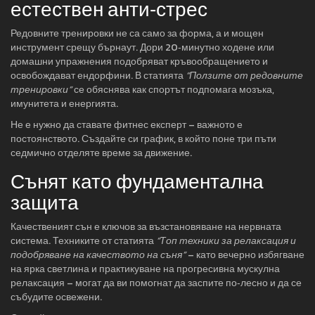
естествен анти‑стрес
Редовните тренировки не са само за форма, а и мощен
инструмент срещу бърнаут. Дори 20‑минутно ходене или
домашни упражнения подобряват кръвообращението и
освобождават ендорфини. В статията
“Ползите от редовните
тренировки”
се обяснява как спортът подпомага мозъка,
имунитета и енергията.
Не е нужно да ставате фитнес експерт – важното е
постоянството. Създайте си график, в който поне три пъти
седмично отделяте време за движение.
Сънят като фундаментална
защита
Качественият сън е ключов за възстановяване на нервната
система. Техниките от статията
“Топ техники за релаксация и
подобряване на качеството на съня”
– като вечерно избягване
на ярка светлина и практикуване на прогресивна мускулна
релаксация – могат да ви помогнат да заспите по‑лесно и да се
събудите освежени.