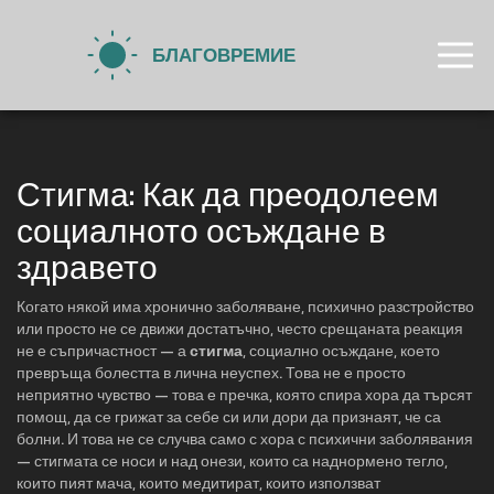
Стигма: Как да преодолеем
социалното осъждане в
здравето
Когато някой има хронично заболяване, психично разстройство
или просто не се движи достатъчно, често срещаната реакция
не е съпричастност — а
стигма
,
социално осъждане, което
превръща болестта в лична неуспех
. Това не е просто
неприятно чувство — това е пречка, която спира хора да търсят
помощ, да се грижат за себе си или дори да признаят, че са
болни. И това не се случва само с хора с психични заболявания
— стигмата се носи и над онези, които са наднормено тегло,
които пият мача, които медитират, които използват