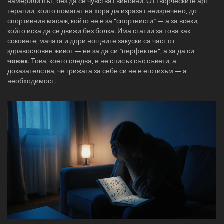
намерили път, без да се чувстват виновни. От творческите арт
терапии, които помагат на хора да изразят неизречено, до
спортивния масаж, който не е за "спортнисти" — а за всеки,
който иска да се движи без болка. Има статии за това как
соковете, мачата и дори нощните закуски са част от
здравословен живот — не за да си "перфектен", а за да си
човек
. Това, което следва, е не списък със съвети, а
доказателства, че грижата за себе си не е еготизъм — а
необходимост.