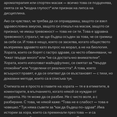
ароматерапия или спортен масаж — всичко това се подценява,
смята се за "модна глупост" или признак на липса на
дисциплина.
Ако си чувствал, че трябва да се оправдаваш, защото си взел
здравословна закуска, защото си отишъл на масаж, защото си
признал, че имаш тревожност — това не си ти. Това е
здравна
тревожност
,
страхът, че ще бъдеш осъден за това, че се грижиш
за себе си
. И това е нещо, което се засилва, когато обществото
възприема здравето като въпрос на морал, а не на биология.
Хората, които се борят с гастро здраве, са често обвинявани, че
"яжат твърде много" или "не са достатъчно внимателни".
Хората, които използват майндфулнес, се смятат за "твърде
спокойни" или "отделени от реалността". А това, което
всъщност правят, е да се опитват да се възстановят — с тихи, но
доказани методи, които са в списъка тук.
Стигмата не е просто в главите на хората — тя е в етикетите, в
коментарите, в мълчанието, когато някой се нуждае от
подкрепа. Но тя може да се разбие. Не с чисто воля, а с
разбиране. С това, че някой каже: "Това не е слабост — това е
човешко." Тук няма съвети за "как да бъдеш по-здрав". Има
истории за хора, които са преминали през това — и са