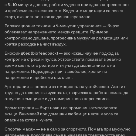
с 5–10 минути дневно, работи чудесно при здравна тревожност
и проблеми със заспиването. Водените медитации са лесен
старт, ако не знаеш как да дишаш правилно.
Релаксационни техники и 5‑минутни упражнения — бързо
облекчават напрежението между срещите. Примери:
контролирано дишане, прогресивна мускулна релаксация или
кратка разходка на чист въздух.
Биофийдбек (biofeedback) — ако искаш научен подход за
контрол на стреса и пулса. Устройствата показват в реално
време как тялото реагира и ти учат да сваляш нивото на
напрежение. Подходящо при главоболие, хронично
напрежение и проблеми със съня.
Арт терапии — полезни за емоционална устойчивост. Ако ти е
трудно да говориш за чувствата, творческата работа помага да
отпуснеш емоциите и да намериш нова перспектива.
Ароматерапия — бърз начин да промениш атмосферата
вкъщи. Внимавай при домашни любимци: някои масла са
опасни за котки и кучета.
Спортен масаж — не е само за спортисти. Помага при мускулно
напрежение, подобрява съня и намалява тревожността чрез