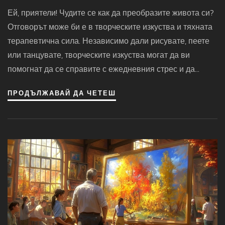
Изкуства
Ей, приятели! Чудите се как да преобразите живота си?
Отговорът може би е в творческите изкуства и тяхната
терапевтична сила. Независимо дали рисувате, пеете
или танцувате, творческите изкуства могат да ви
помогнат да се справите с ежедневния стрес и да
откриете нови измерения на себе си. Ако ме питате,
ПРОДЪЛЖАВАЙ ДА ЧЕТЕШ
това звучи по-вълнуващо от любимите ми пицелчета с
ананас. Така че, хора, включете се в творческите
изкуства, може да се окаже, че това е най-доброто
преобразяване, което някога сте направили!