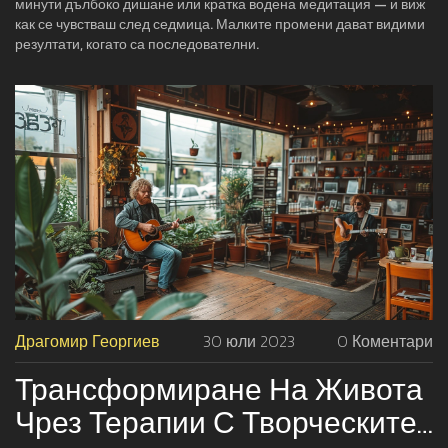
минути дълбоко дишане или кратка водена медитация — и виж
как се чувстваш след седмица. Малките промени дават видими
резултати, когато са последователни.
Драгомир Георгиев
30 юли 2023
0 Коментари
Трансформиране На Живота
Чрез Терапии С Творческите