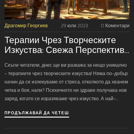
Драгомир Георгиев
29 юли 2023
0 Коментари
Терапии Чрез Творческите
Изкуства: Свежа Перспектива
За Психичното Здраве
Скъпи читатели, днес ще ви разкажа за нещо уникално
- терапиите чрез творческите изкуства! Няма по-добър
начин да се излекуваме от стреса, отколкото да хванем
четка и боя, нали? Психичното ни здраве получава нов
заряд, когато се изразяваме чрез изкуство. А най-
хубавото в цялата тази история е, че не е нужно да сте
ПРОДЪЛЖАВАЙ ДА ЧЕТЕШ
Пикасо, за да се възползвате от тези терапии. И така,
нека да изоставим стреса и да посрещнем живота с
усмивка и четка в ръка!