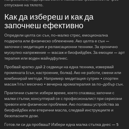
отпускане на тялото.
Как да избереш и как да
започнеш ефективно
Определи целта си: сън, по-малко стрес, емоционална
подкрепа или физическо облекчение. Ако целта е сън —
започни с медитация и релаксационни техники. За хронично
мускулно напрежение — масаж и биофийдбек. За емоции — арт
терапия или воден майндфулнес.
Пробвай кратко: дай 2 седмици на една техника, измервай
промяната (сън, настроение, болка). Ако не работи, смени или
комбинирай методи. Например: медитация сутрин + спортен
масаж 1 път месечно + вечерна ароматерапия за по-добър сън.
Практични съвети: избери време, което спазваш; започни с
малки стъпки; консултирай се с професионалист при сериозни
тревоги или физически проблеми. Ако ползваш устройства за
биофийдбек или етерични масла, следвай инструкциите и
безопасните дози.
Готов ли си да пробваш? Избери една малка стъпка днес — 5