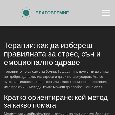
Терапии: как да избереш
правилната за стрес, сън и
емоционално здраве
Терапиите не са само за болни. Те дават инструменти да спиш
по-добре, да намалиш стреса и да си по‑фокусиран. Ако се
чувстваш изтощен, тревожен или имаш хронично напрежение,
има практични методи, които можеш да пробваш още dnes.
Кратко ориентиране: кой метод
за какво помага
Медитация и майндфулнес — отлични за сън и фокус. Започни