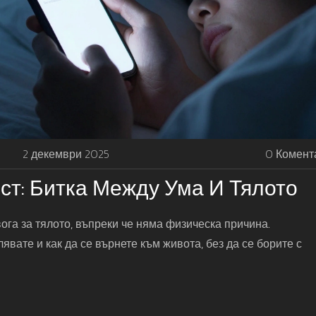
2 декември 2025
0 Комент
т: Битка Между Ума И Тялото
га за тялото, въпреки че няма физическа причина.
явате и как да се върнете към живота, без да се борите с