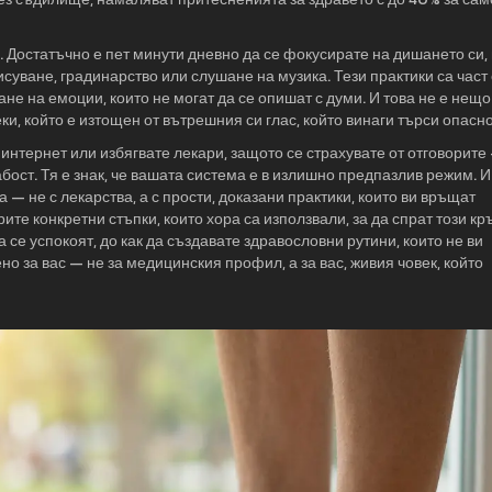
е. Достатъчно е пет минути дневно да се фокусирате на дишането си,
суване, градинарство или слушане на музика. Тези практики са част 
ане на емоции, които не могат да се опишат с думи
. И това не е нещо
ки, който е изтощен от вътрешния си глас, който винаги търси опасно
 интернет или избягвате лекари, защото се страхувате от отговорите
абост. Тя е знак, че вашата система е в излишно предпазлив режим. И
ра — не с лекарства, а с прости, доказани практики, които ви връщат
те конкретни стъпки, които хора са използвали, за да спрат този кр
а се успокоят, до как да създавате здравословни рутини, които не ви
ено за вас — не за медицинския профил, а за вас, живия човек, който