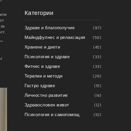
Категории
 или
от
 за
Здраве и благополучие
(97)
ст.
Майндфулнес и релаксация
(58)
 —
Хранене и диети
(45)
Психология и здраве
(33)
ъг
Фитнес и здраве
(33)
Терапии и методи
(29)
Гастро здраве
(15)
Личностно развитие
(14)
Здравословен живот
(12)
Психология и самопомощ
(10)