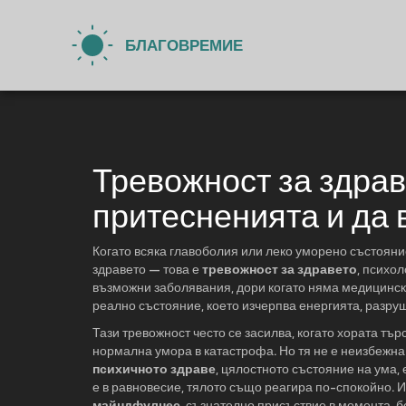
Тревожност за здраве
притесненията и да 
Когато всяка главоболия или леко уморено състояние
здравето — това е
тревожност за здравето
,
психол
възможни заболявания, дори когато няма медицинс
реално състояние, което изчерпва енергията, разру
Тази тревожност често се засилва, когато хората тъ
нормална умора в катастрофа. Но тя не е неизбежна. М
психичното здраве
,
цялостното състояние на ума, 
е в равновесие, тялото също реагира по-спокойно. И 
майндфулнес
,
съзнателно присъствие в момента, 