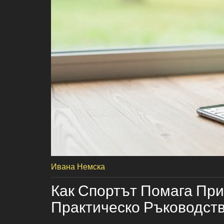
Ивана Немска
Как Спортът Помага При
Практическо Ръководст