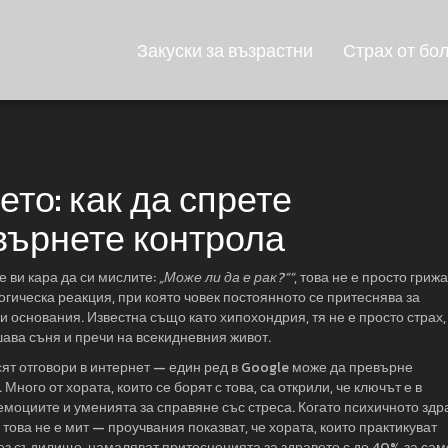
Закуски за възрастни
Страх от бо
то: как да спрете
върнете контрола
 ви кара да си мислите:
„Може ли да е рак?““
, това не е просто грижа
огическа реакция, при която човек постоянното се притеснява за
ки основания
. Известна също като
хипохондрия
, тя не е просто страх,
шава съня и пречи на всекидневния живот.
рсят отговори в интернет — един ред в Google може да превърне
ного от хората, които се борят с това, са открили, че ключът е в
емоциите и уменията за справяне със стреса
. Когато психичното здр
това не е мит — проучвания показват, че хората, които практикуват
без съдилище
, намаляват притесненията за здравето с до 40% за сам