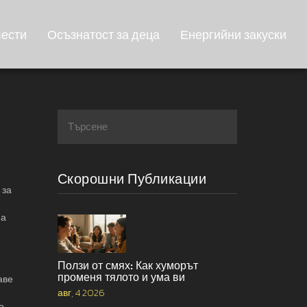
лести
Осъзнатост за деца
Енергийни закуски
Скорошни Публикации
 за
 а
Ползи от смях: Как хуморът
променя тялото и ума ви
аве
авг, 4 2026
о