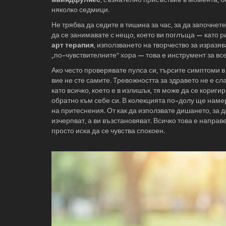
няколко седмици.
Не трябва да седите в тишина за час, за да започнет
да се занимавате с нещо, което ви поглъща — като ри
арт терапия
,
използването на творчество за изразяв
„по-чувствителните“ хора — това е инструмент за все
Ако често проверявате пулса си, търсите симптоми в
вие не сте самите. Тревожността за здравето не е сл
като всичко, което е в излишък, тя може да се кориги
обратно към себе си. В колекцията по-долу ще намери
на притеснения. От как да използвате дишането, за д
изчерпват, а ви възстановяват. Всичко това е направ
просто иска да се чувства спокоен.