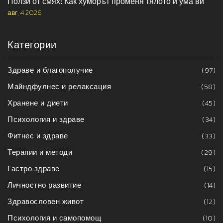
Ползи от смях: Как хуморът променя тялото и ума ви
авг, 4 2026
Категории
Здраве и благополучие
(97)
Майндфулнес и релаксация
(58)
Хранене и диети
(45)
Психология и здраве
(34)
Фитнес и здраве
(33)
Терапии и методи
(29)
Гастро здраве
(15)
Личностно развитие
(14)
Здравословен живот
(12)
Психология и самопомощ
(10)