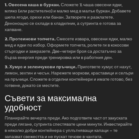
1. Овесена каша в буркан.
Сложете ½ чаша овесени ядки,
мляко (или растително) и малко мед в малък буркан. Добавете
шепа ягоди, орехи или банан. Затворете и разклатете.
Денонощно се охлади в хладилник, а сутринта е готова за
хапване.
2. Протеинови топчета.
Смесете извара, овесени ядки, малко
мед и ядки по избор. Оформете топчета, ролете ги в кокосови
стъргодки и замразете. Две-четири броя са достатъчно за
бърза енергия преди тренировка или в работния ден.
3. Хумус и зеленчукови пръчици.
Пригответе хумус от нахут,
лимон, зехтин и чесън. Нарежете моркови, краставици и селъри
на пръчици. Сложете в отделни контейнери и имате готово, без
готвене, докато се местите.
Съвети за максимална
удобност
Планирайте вечерта преди. Ако подготвите част от закуската
преди лягане, сутринта спестявате цени минути. Инвестирайте
в няколко добри контейнера с уплътняващи капаци – те
запазват свежестта и не пускат течове в чантата.