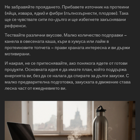
Не забравяйте проядането. Прибавете източник на протеини
(яйца, извара, ядки) и фибри (пълнозърнести, плодове). Така
ще се чувствате сити по-дълго и ще избегнете закъснявани
рефренси.
Тествайте различни вкусове. Малко количество подправки –
канела в овесената каша, къри в хумуса или лайм в
протеиновите топчета – прави храната интересна и ви държи
мотивирани.
И накрая, не се притеснявайте, ако понякога ядете от готови
продукти. Основната идея е да имате план, който поддържа
енергията ви, без да се налага да спирате за дълги закуски. С
малко предварителна подготовка, закуската в движение става
лесна част от ежедневието ви.