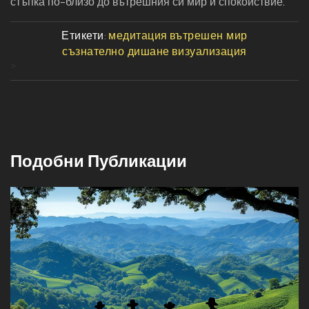
стъпка по-близо до вътрешния си мир и спокойствие.
Етикети:
медитация
вътрешен мир
съзнателно дишане
визуализация
>
Подобни Публикации