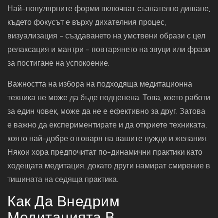
Най-популярните форми включват съзнателно дишане,
където фокусът е върху дихателния процес,
визуализация - създаването на умствени образи с цел
релаксация и мантри - повтарянето на звуци или фрази
за постигане на успокоение.
Важността на избора на подходяща медитационна
техника не може да бъде подценена. Това, което работи
за един човек, може да не е ефективно за друг. Затова
е важно да експериментирате и да откриете техниката,
която най-добре отговаря на вашите нужди и желания.
Някои хора предпочитат по-динамични практики като
ходещата медитация, докато други намират смирение в
тишината на седяща практика.
Как Да Внедрим
Медитацията В