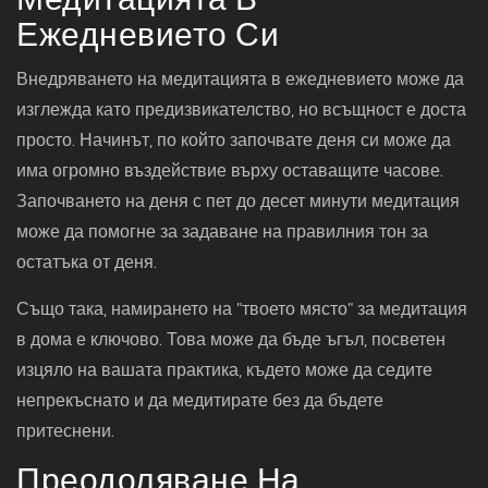
Ежедневието Си
Внедряването на медитацията в ежедневието може да
изглежда като предизвикателство, но всъщност е доста
просто. Начинът, по който започвате деня си може да
има огромно въздействие върху оставащите часове.
Започването на деня с пет до десет минути медитация
може да помогне за задаване на правилния тон за
остатъка от деня.
Също така, намирането на "твоето място" за медитация
в дома е ключово. Това може да бъде ъгъл, посветен
изцяло на вашата практика, където може да седите
непрекъснато и да медитирате без да бъдете
притеснени.
Преодоляване На