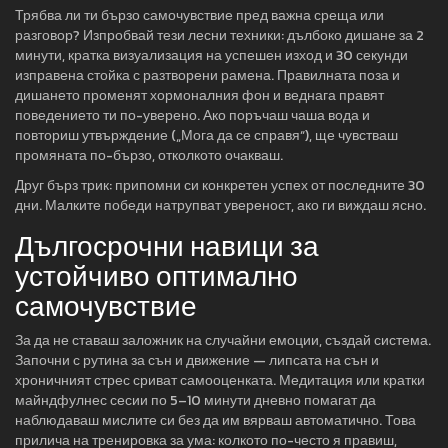
Трябва ли ти бързо самочувствие пред важна среща или
разговор? Изпробвай тези лесни техники: дълбоко дишане за 2
минути, кратка визуализация на успешен изход и 30 секунди
изправена стойка с разтворени рамена. Правилната поза и
дишането променят хормоналния фон и веднага правят
поведението ти по-уверено. Ако поръчаш чаша вода и
повториш утвърждение („Мога да се справя“), ще чувстваш
промяната по-бързо, отколкото очакваш.
Друг бърз трик: припомни си конкретен успех от последните 30
дни. Малките победи натрупват увереност, ако ги виждаш ясно.
Дългосрочни навици за
устойчиво оптимално
самочувствие
За да не ставаш заложник на случайни емоции, създай система.
Започни с рутина за сън и движение — липсата на сън и
хроничният стрес сриват самооценката. Медитация или кратки
майндфулнес сесии по 5–10 минути дневно помагат да
наблюдаваш мислите си без да им вярваш автоматично. Това
прилича на тренировка за ума: колкото по-често я правиш,