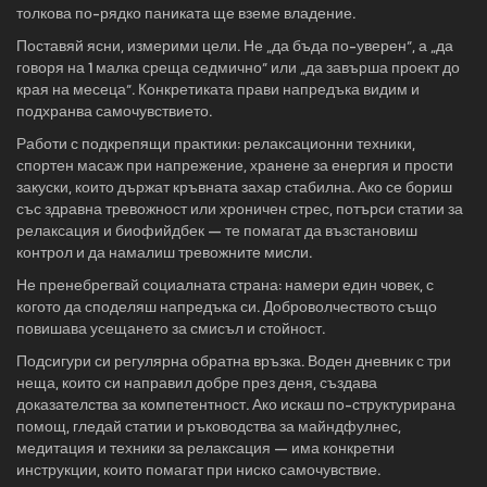
толкова по-рядко паниката ще вземе владение.
Поставяй ясни, измерими цели. Не „да бъда по-уверен“, а „да
говоря на 1 малка среща седмично“ или „да завърша проект до
края на месеца“. Конкретиката прави напредъка видим и
подхранва самочувствието.
Работи с подкрепящи практики: релаксационни техники,
спортен масаж при напрежение, хранене за енергия и прости
закуски, които държат кръвната захар стабилна. Ако се бориш
със здравна тревожност или хроничен стрес, потърси статии за
релаксация и биофийдбек — те помагат да възстановиш
контрол и да намалиш тревожните мисли.
Не пренебрегвай социалната страна: намери един човек, с
когото да споделяш напредъка си. Доброволчеството също
повишава усещането за смисъл и стойност.
Подсигури си регулярна обратна връзка. Воден дневник с три
неща, които си направил добре през деня, създава
доказателства за компетентност. Ако искаш по-структурирана
помощ, гледай статии и ръководства за майндфулнес,
медитация и техники за релаксация — има конкретни
инструкции, които помагат при ниско самочувствие.