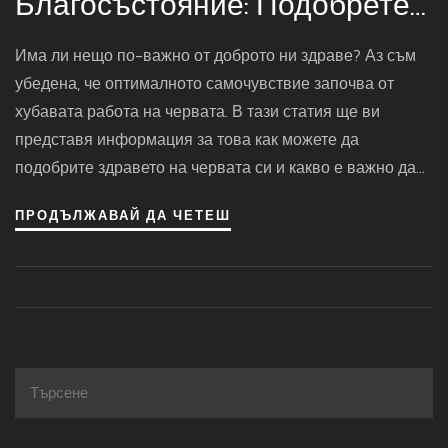
Благосъстояние: Подобрете
Здравето На Червата Си
Има ли нещо по-важно от доброто ни здраве? Аз съм
убедена, че оптималното самочувствие започва от
хубавата работа на червата. В тази статия ще ви
представя информация за това как можете да
подобрите здравето на червата си и какво е важно да
знаете. Нека залезем по-дълбоко в темата и намерим
ПРОДЪЛЖАВАЙ ДА ЧЕТЕШ
начин да поддържаме нашето тяло в топ форма.