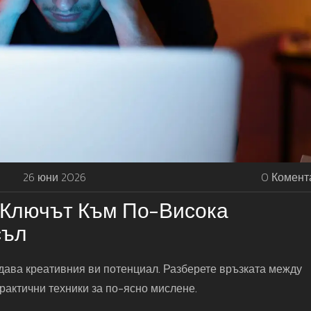
26 юни 2026
0 Комент
 Ключът Към По-Висока
съл
дава креативния ви потенциал. Разберете връзката между
практични техники за по-ясно мислене.