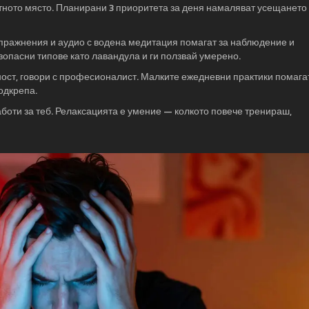
тното място. Планирани 3 приоритета за деня намаляват усещането 
упражнения и аудио с водена медитация помагат за наблюдение и
зопасни типове като лавандула и ги ползвай умерено.
ност, говори с професионалист. Малките ежедневни практики помага
одкрепа.
аботи за теб. Релаксацията е умение — колкото повече тренираш,