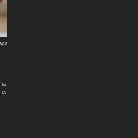
ари
 на
ина