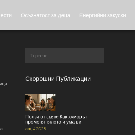
лести
Осъзнатост за деца
Енергийни закуски
Скорошни Публикации
вици
Ползи от смях: Как хуморът
променя тялото и ума ви
га
авг, 4 2026