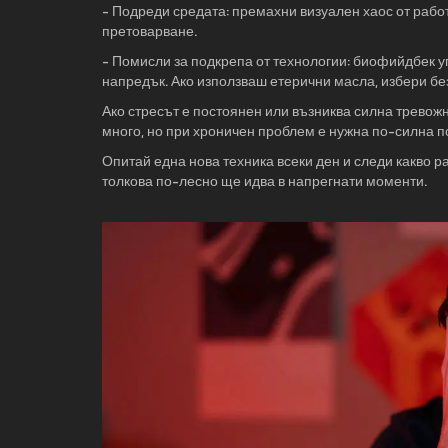
- Подреди средата: премахни визуален хаос от рабо
претоварване.
- Помисли за подкрепа от технологии: биофийдбек 
напредък. Ако използваш етерични масла, избери бе
Ако стресът е постоянен или възниква силна тревож
много, но при хроничен проблем е нужна по-силна п
Опитай една нова техника всеки ден и следи какво р
толкова по-лесно ще идва в напрегнати моменти.