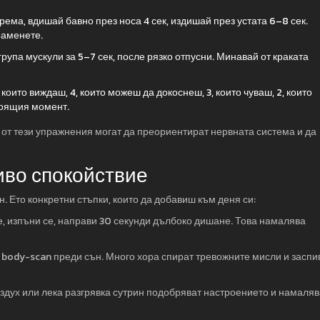
рема, вдишай бавно през носа 4 сек, издишай през устата 6–8 сек.
раменете.
група мускули за 5–7 сек, после рязко отпусни. Минавай от краката
които виждаш, 4, които можеш да докоснеш, 3, които чуваш, 2, които
тоящия момент.
и от тези упражнения могат да преориентират нервната система и да
иво спокойствие
. Ето конкретни стъпки, които да добавиш към деня си:
, изпъни се, направи 30 секунди дълбоко дишане. Това намалява
 body-scan преди сън. Много хора спират тревожните мисли и заспи
ъздух или лека разгрявка сутрин подобряват настроението и намаляв