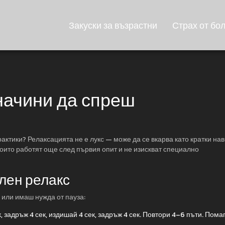
Закуски за възрастни
Страх от бо
начини да спреш
актики? Релаксацията не е лукс — може да се вкарва като кратки на
които работят още след първия опит и не изискват специално
лен релакс
 или имаш нужда от пауза:
 задръж 4 сек, издишай 4 сек, задръж 4 сек. Повтори 4–6 пъти. Пома