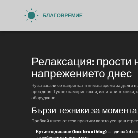
Релаксация: прости 
напрежението днес
Чувстваш ли се напрегнат и нямаш време за дълги пр
през деня. Тук ще намериш ясни, изпитани техники, 
оборудване.
Бързи техники за момента
Пробвай някоя от тези практики когато усещаш стрес
Кутиятo дишане (box breathing)
— вдишай 4 сек,
да забавиш сърцето и ума.