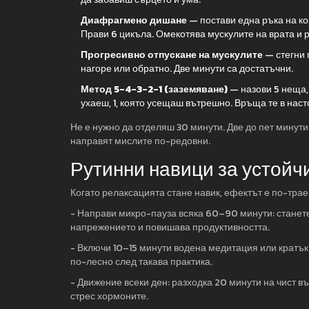
Диафрагмено дишане
— постави една ръка на ко
Прави 6 цикъла. Омекотява мускулите на врата и 
Прогресивно отпускане на мускулите
— стегни 
нагоре или обратно. Две минути са достатъчни.
Метод 5-4-3-2-1 (заземяване)
— назови 5 неща, 
ухаеш, 1, която усещаш вътрешно. Връща те в нас
Не е нужно да отделяш 30 минути. Две до пет минут
направят мислите по-редовни.
Рутинни навици за устойч
Когато релаксацията стане навик, ефектът е по-траен
- Направи микро-пауза всяка 60–90 минути: станете
напрежението и повишава продуктивността.
- Включи 10–15 минути водена медитация или кратък
по-лесно след такава практика.
- Движение всеки ден: разходка 20 минути на чист в
стрес хормоните.