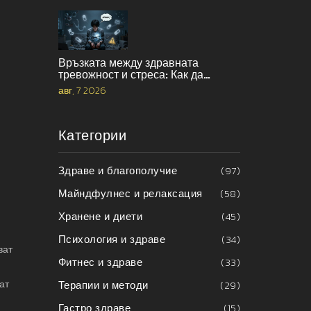
Връзката между здравната
тревожност и стреса: Как да
прекъснете порочния кръг
авг, 7 2026
Категории
Здраве и благополучие
(97)
Майндфулнес и релаксация
(58)
Хранене и диети
(45)
Психология и здраве
(34)
ват
Фитнес и здраве
(33)
Терапии и методи
(29)
ат
Гастро здраве
(15)