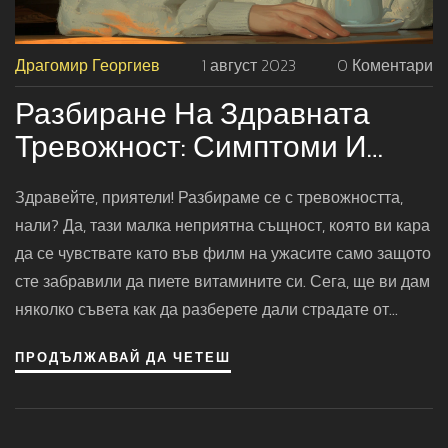
Драгомир Георгиев
1 август 2023
0 Коментари
Разбиране На Здравната
Тревожност: Симптоми И
Лечение
Здравейте, приятели! Разбираме се с тревожността,
нали? Да, тази малка неприятна същност, която ви кара
да се чувствате като във филм на ужасите само защото
сте забравили да пиете витамините си. Сега, ще ви дам
няколко съвета как да разберете дали страдате от
здравна тревожност: често главоболие, проблеми със
ПРОДЪЛЖАВАЙ ДА ЧЕТЕШ
съня, непрекъснат стрес или дори леки болки в гърдите.
Но хей, не се притеснявайте, има решение - терапия,
релаксация и здравословна диета могат да помогнат.