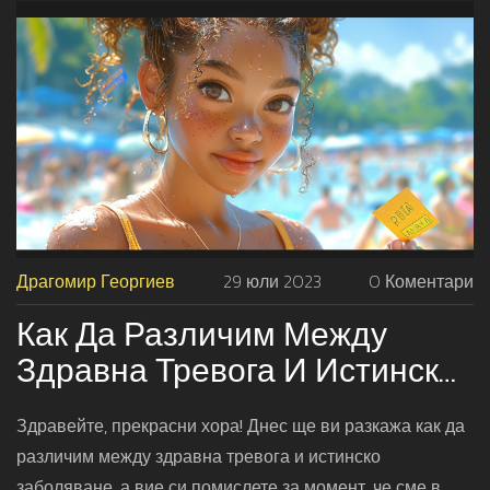
Да, здравеят ви, приятели!
Драгомир Георгиев
29 юли 2023
0 Коментари
Как Да Различим Между
Здравна Тревога И Истинско
Заболяване
Здравейте, прекрасни хора! Днес ще ви разкажа как да
различим между здравна тревога и истинско
заболяване, а вие си помислете за момент, че сме в