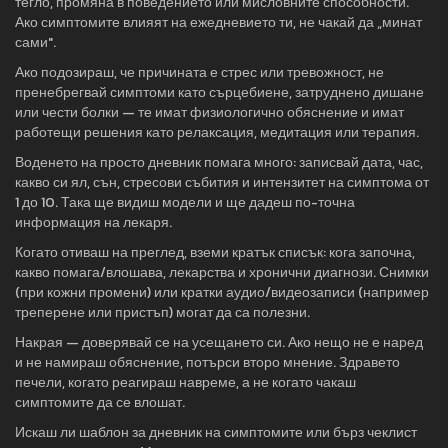
тегло, промяна в поведението или мисловните способности.
Ако симптомите влияят на ежедневието ти, не чакай да „минат
сами".
Ако подозираш, че причината е стрес или тревожност, не
пренебрегвай симптоми като сърцебиене, затруднено дишане
или чести болки — те имат физиологично обяснение и имат
работещи решения като релаксация, медитация или терапия.
Воденето на просто дневник помага много: записвай дата, час,
какво си ял, сън, стресови събития и интензитет на симптома от
1 до 10. Така ще видиш модели и ще дадеш по-точна
информация на лекаря.
Когато отиваш на преглед, вземи кратък списък: кога започна,
какво помага/влошава, лекарства и хронични диагнози. Снимки
(при кожни промени) или кратки аудио/видеозаписи (например
треперене или пристъп) могат да са полезни.
Накрая — доверявай се на усещането си. Ако нещо не е наред
и не намираш обяснение, потърси второ мнение. Здравето
печели, когато реагираш навреме, а не когато чакаш
симптомите да се влошат.
Искаш ли шаблон за дневник на симптомите или бърз чеклист