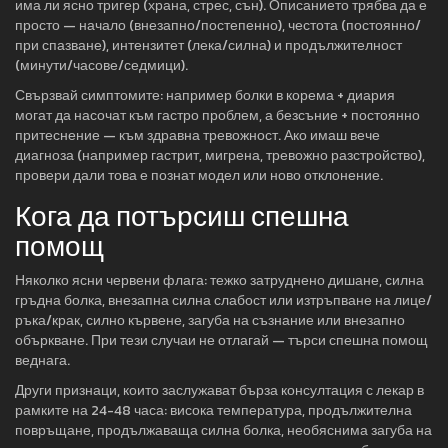
има ли ясно тригер (храна, стрес, сън). Описанието трябва да е
просто — начало (внезапно/постепенно), честота (постоянно/
при спазване), интензитет (лека/силна) и продължителност
(минути/часове/седмици).
Свързвай симптомите: например болки в корема + диария
могат да насочат към гастро проблем, а безсъние + постоянно
притеснение — към здравна тревожност. Ако имаш вече
диагноза (например гастрит, мигрена, тревожно разстройство),
провери дали това е познат модел или ново отклонение.
Кога да потърсиш спешна
помощ
Няколко ясни червени флага: тежко затруднено дишане, силна
гръдна болка, внезапна силна слабост или изтръпване на лице/
ръка/крак, силно кървене, загуба на съзнание или внезапно
объркване. При тези случаи не отлагай — търси спешна помощ
веднага.
Други признаци, които заслужават бърза консултация с лекар в
рамките на 24-48 часа: висока температура, продължителна
повръщане, продължаваща силна болка, необяснима загуба на