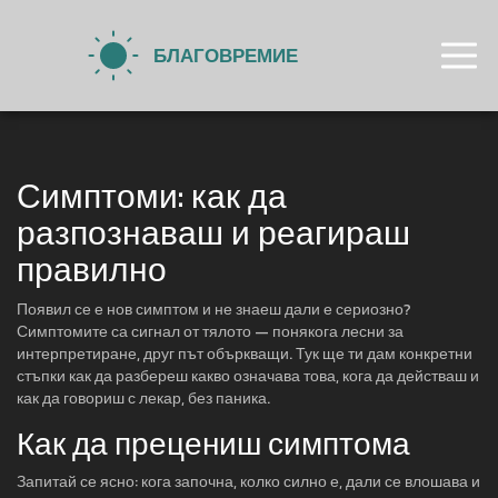
Симптоми: как да
разпознаваш и реагираш
правилно
Появил се е нов симптом и не знаеш дали е сериозно?
Симптомите са сигнал от тялото — понякога лесни за
интерпретиране, друг път объркващи. Тук ще ти дам конкретни
стъпки как да разбереш какво означава това, кога да действаш и
как да говориш с лекар, без паника.
Как да прецениш симптома
Запитай се ясно: кога започна, колко силно е, дали се влошава и