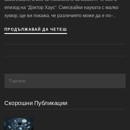
епизод на "Доктор Хаус". Смесвайки науката с малко
хумор, ще ви покажа, че различието може да е по-
просто, отколкото си мислите. Защото, на края на деня,
ПРОДЪЛЖАВАЙ ДА ЧЕТЕШ
всички сме само хора, които се опитват да оцелеят в
този свят, пълен с бактерии и вируси. И понякога
трябва да си признаем, че не сме лекари, освен ако
разбира се, не сте лекар, тогава вие сте на правилното
място.
Скорошни Публикации