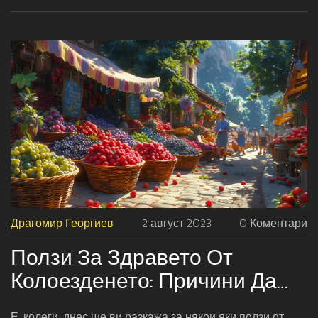
Драгомир Георгиев
2 август 2023
0 Коментари
Ползи За Здравето От
Колоезденето: Причини Да
Се Качите На Велосипеда Си
Е, колеги, днес ще ви разкажа за някои яки ползи от