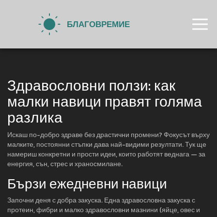
Здравословни ползи: как
малки навици правят голяма
разлика
Искаш по-добро здраве без драстични промени? Фокусът върху
малките, постоянни стъпки дава най-видими резултати. Тук ще
намериш конкретни и прости идеи, които работят веднага — за
енергия, сън, стрес и храносмилане.
Бързи ежедневни навици
Започни деня с добра закуска. Една здравословна закуска с
протеин, фибри и малко здравословни мазнини (яйце, овес и