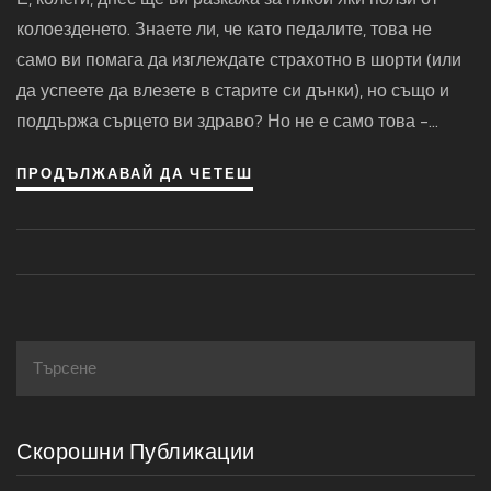
Днес
колоезденето. Знаете ли, че като педалите, това не
само ви помага да изглеждате страхотно в шорти (или
да успеете да влезете в старите си дънки), но също и
поддържа сърцето ви здраво? Но не е само това -
колоезденето също помага за подобряване на
ПРОДЪЛЖАВАЙ ДА ЧЕТЕШ
умствените способности и намаляване на стреса. Така
че ако искате да бъдете умни, спокойни и секси, стига
седенето пред телевизора - вземете велосипеда и се
разходете! И нека вашето приключение да започне
сега, нали?
Скорошни Публикации