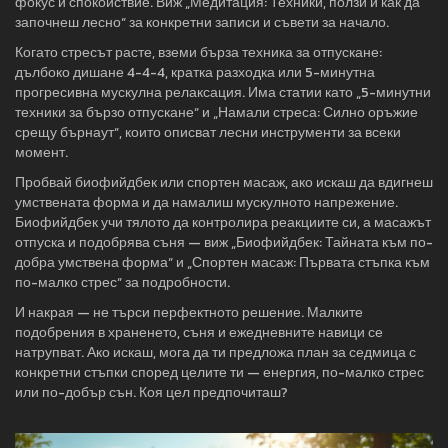
фокус и спокойствие. Виж „Медитация: Техники, ползи и как да
започнеш лесно“ за конкретни записи и съвети за начало.
Когато стресът расте, вземи бърза техника за отпускане:
дълбоко дишане 4-4-4, кратка разходка или 5-минутна
прогресивна мускулна релаксация. Има статии като „5-минутни
техники за бързо отпускане“ и „Намали стреса: Силно оръжие
срещу бърнаут“, които описват лесни инструменти за всеки
момент.
Пробвай биофийдбек или спортен масаж, ако искаш да вдигнеш
умствената форма и да намалиш мускулното напрежение.
Биофийдбек учи тялото да контролира реакциите си, а масажът
отпуска и подобрява съня — виж „Биофийдбек: Тайната към по-
добра умствена форма“ и „Спортен масаж: Първата стъпка към
по-малко стрес“ за подробности.
И накрая — не търси перфектното решение. Малките
подобрения в храненето, съня и ежедневните навици се
натрупват. Ако искаш, мога да ти предложа план за седмица с
конкретни стъпки според целите ти — енергия, по-малко стрес
или по-добър сън. Коя цел предпочиташ?