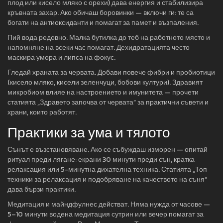
плод или кисело мляко с орехи) дава енергия и стабилизира
кръвната захар. Ако обичаш боровинки — включи ги: те са
богати на антиоксиданти и помагат за памет и възпаления.
Пий вода редовно. Малка бутилка до теб на работното място и
напомняне на всеки час помагат. Дехидратацията често
маскира умора и липса на фокус.
Гледай храната за червата. Добави повече фибри и пробиотици
(кисело мляко, кисели зеленчуци, бобови култури). Здравият
микробиом влияе на настроението и имунитета — прочети
статията „Здравето започва от червата“ за практични съвети и
храни, които работят.
Практики за ума и тялото
Сънът е възстановяване. Ако се събуждаш изморен — опитай
ритуал преди лягане: екрани 30 минути преди сън, кратка
релаксация или 5-минутна дихателна техника. Статията „Топ
техники за релаксация и подобряване на качеството на съня“
дава бързи практики.
Медитация и майндфулнес действат. Няма нужда от часове —
5–10 минути водена медитация сутрин или вечер помагат за