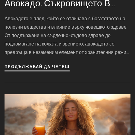
Авокадо: Съкровището В
Кухнята
Авокадото е плод, който се отличава с богатството на
полезни вещества и влияние върху човешкото здраве.
От поддържане на сърдечно-съдово здраве до
подпомагане на кожата и зрението, авокадото се
превръща в незаменим елемент от хранителния режим
на всеки, който се стреми към добро здраве и
ПРОДЪЛЖАВАЙ ДА ЧЕТЕШ
благополучие. В тази статия ще разгледаме различните
здравословни аспекти на този уникален плод и ще
предоставим полезни съвети за включването му в
ежедневието.