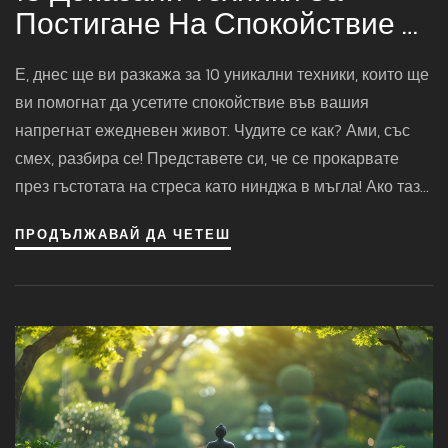
Постигане На Спокойствие В
Ежедневието
Е, днес ще ви разкажа за 10 уникални техники, които ще
ви помогнат да усетите спокойствие във вашия
напрегнат ежедневен живот. Чудите се как? Ами, със
смех, разбира се! Представете си, че се прокарвате
през гъстотата на стреса като нинджа в мъгла! Ако тази
визия ви накара да се усмихнете, то вече сте
ПРОДЪЛЖАВАЙ ДА ЧЕТЕШ
приложили първата техника. Останалите 9 са толкова
ефективни, колкото и забавни, така че готови ли сте да
влезете в света на спокойствието с нотка хумор?