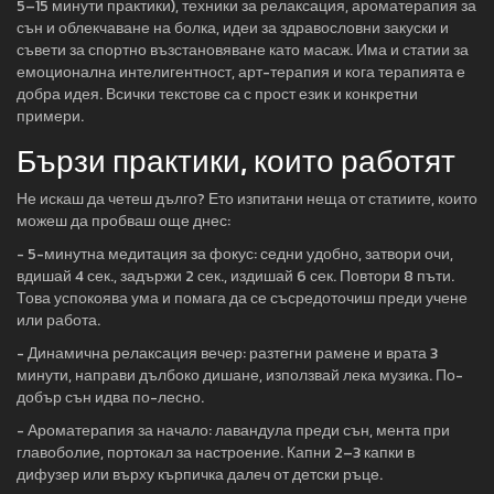
5–15 минути практики), техники за релаксация, ароматерапия за
сън и облекчаване на болка, идеи за здравословни закуски и
съвети за спортно възстановяване като масаж. Има и статии за
емоционална интелигентност, арт-терапия и кога терапията е
добра идея. Всички текстове са с прост език и конкретни
примери.
Бързи практики, които работят
Не искаш да четеш дълго? Ето изпитани неща от статиите, които
можеш да пробваш още днес:
- 5-минутна медитация за фокус: седни удобно, затвори очи,
вдишай 4 сек., задържи 2 сек., издишай 6 сек. Повтори 8 пъти.
Това успокоява ума и помага да се съсредоточиш преди учене
или работа.
- Динамична релаксация вечер: разтегни рамене и врата 3
минути, направи дълбоко дишане, използвай лека музика. По-
добър сън идва по-лесно.
- Ароматерапия за начало: лавандула преди сън, мента при
главоболие, портокал за настроение. Капни 2–3 капки в
дифузер или върху кърпичка далеч от детски ръце.