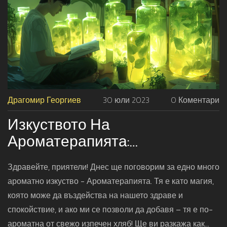
Драгомир Георгиев
30 юли 2023
0 Коментари
Изкуството На
Ароматерапията:
Подобряване На Здравето И
Здравейте, приятели! Днес ще поговорим за едно много
Спокойствието
ароматно изкуство - Ароматерапията. Тя е като магия,
която може да въздейства на нашето здраве и
спокойствие, и ако ми се позволи да добавя – тя е по-
ароматна от свежо изпечен хляб! Ще ви разкажа как