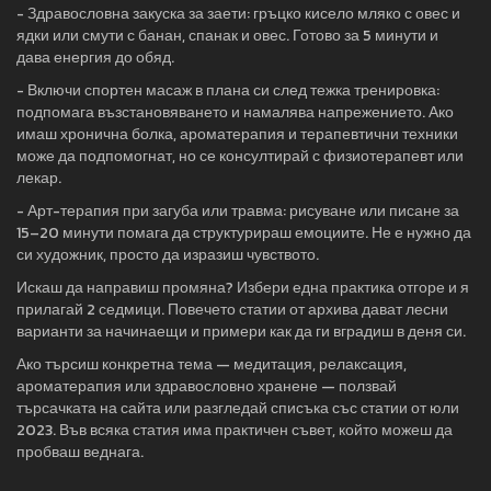
- Здравословна закуска за заети: гръцко кисело мляко с овес и
ядки или смути с банан, спанак и овес. Готово за 5 минути и
дава енергия до обяд.
- Включи спортен масаж в плана си след тежка тренировка:
подпомага възстановяването и намалява напрежението. Ако
имаш хронична болка, ароматерапия и терапевтични техники
може да подпомогнат, но се консултирай с физиотерапевт или
лекар.
- Арт-терапия при загуба или травма: рисуване или писане за
15–20 минути помага да структурираш емоциите. Не е нужно да
си художник, просто да изразиш чувството.
Искаш да направиш промяна? Избери една практика отгоре и я
прилагай 2 седмици. Повечето статии от архива дават лесни
варианти за начинаещи и примери как да ги вградиш в деня си.
Ако търсиш конкретна тема — медитация, релаксация,
ароматерапия или здравословно хранене — ползвай
търсачката на сайта или разгледай списъка със статии от юли
2023. Във всяка статия има практичен съвет, който можеш да
пробваш веднага.