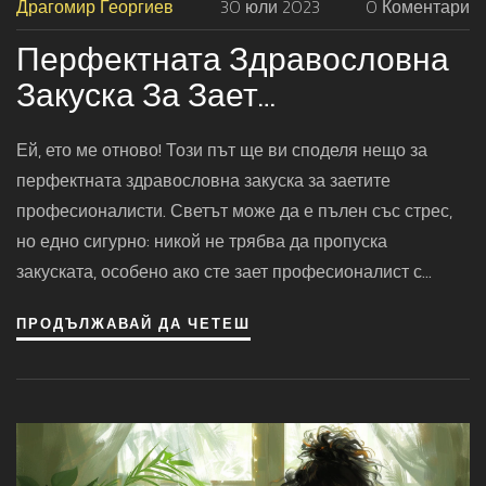
Драгомир Георгиев
30 юли 2023
0 Коментари
Перфектната Здравословна
Закуска За Зает
Професионалист
Ей, ето ме отново! Този път ще ви споделя нещо за
перфектната здравословна закуска за заетите
професионалисти. Светът може да е пълен със стрес,
но едно сигурно: никой не трябва да пропуска
закуската, особено ако сте зает професионалист с
график, пълен до горе! Няма нищо по-добро от
ПРОДЪЛЖАВАЙ ДА ЧЕТЕШ
здравословен старт на деня, който да ви даде
енергията, от която се нуждаете, за да покорите света...
или поне дневния си график. Става въпрос за малко
планиране и някои умения по кулинария, но аз съм тук,
за да ви помогна с това.