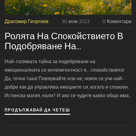
Драгомир Георгиев
30 юли 2023
0 Коментари
Ролята На Спокойствието В
Подобряване На
Емоционалната
Най-голямата тайна за подобряване на
Интелигентност
емоционалната си интелигентност е... спокойствието!
Да, точно така! Повярвайте или не, човек се учи най-
добре как да управлява емоциите си, когато е спокоен.
Истинска магия, нали? И ако се чудите какво общо има
спокойствието с емоционалната интелигентност - е,
ПРОДЪЛЖАВАЙ ДА ЧЕТЕШ
братя и сестри, просто се опитайте да бъдете спокойни
и ще откриете отговора!