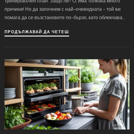
тренировъчен план. Защо ли? О, има толкова много
причини! Но да започнем с най-очевидната - той ви
помага да се възстановите по-бързо, като облекчава
болката и напрежението в мускулите. Е, и също така е
ПРОДЪЛЖАВАЙ ДА ЧЕТЕШ
просто супер приятно - кой не обича добър масаж,
нали?