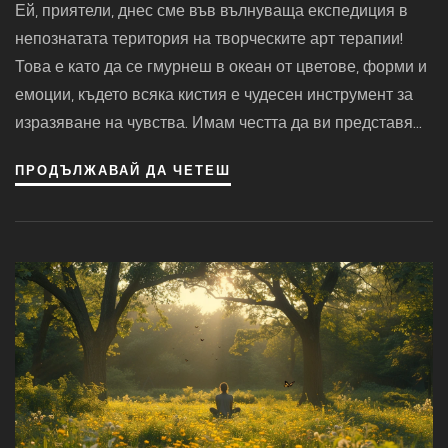
Ей, приятели, днес сме във вълнуваща експедиция в
непознатата територия на творческите арт терапии!
Това е като да се гмурнеш в океан от цветове, форми и
емоции, където всяка кистия е чудесен инструмент за
изразяване на чувства. Имам честта да ви представя
едно безкрайно поле, където въображението няма
ПРОДЪЛЖАВАЙ ДА ЧЕТЕШ
граници и е пълно с облаци, направени от мечти. Хей, и
не забравяйте, в това място, всеки от нас може да бъде
Пикасо, въпреки че някои от нас рисуват като
петгодишни деца, но хей, това е част от забавлението!
Така че хайде, хванете боите и нека заедно да
изследваме тази непозната територия на творческите
арт терапии, където всичко е възможно!