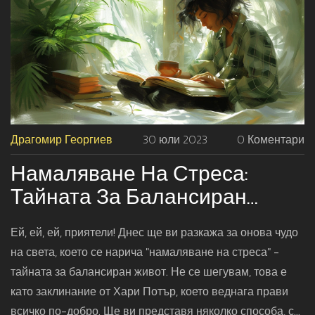
Драгомир Георгиев
30 юли 2023
0 Коментари
Намаляване На Стреса:
Тайната За Балансиран
Живот
Ей, ей, ей, приятели! Днес ще ви разкажа за онова чудо
на света, което се нарича "намаляване на стреса" -
тайната за балансиран живот. Не се шегувам, това е
като заклинание от Хари Потър, което веднага прави
всичко по-добро. Ще ви представя няколко способа, с