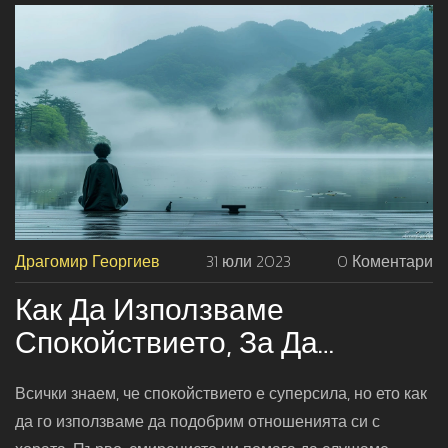
Драгомир Георгиев
31 юли 2023
0 Коментари
Как Да Използваме
Спокойствието, За Да
Подобрим Отношенията Си
Всички знаем, че спокойствието е суперсила, но ето как
С Другите
да го използваме да подобрим отношенията си с