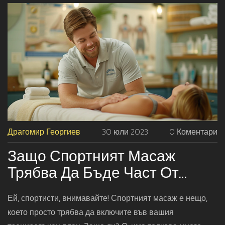
Драгомир Георгиев
30 юли 2023
0 Коментари
Защо Спортният Масаж
Трябва Да Бъде Част От
Вашия Тренировъчен План
Ей, спортисти, внимавайте! Спортният масаж е нещо,
което просто трябва да включите във вашия