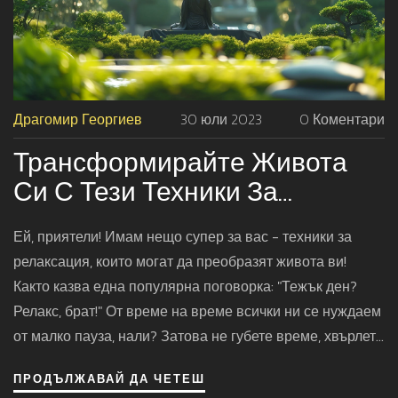
Драгомир Георгиев
30 юли 2023
0 Коментари
Трансформирайте Живота
Си С Тези Техники За
Релаксация
Ей, приятели! Имам нещо супер за вас - техники за
релаксация, които могат да преобразят живота ви!
Както казва една популярна поговорка: "Тежък ден?
Релакс, брат!" От време на време всички ни се нуждаем
от малко пауза, нали? Затова не губете време, хвърлете
се в мироощанията на тези удивителни релаксационни
ПРОДЪЛЖАВАЙ ДА ЧЕТЕШ
техники и вижте как животът ви се превръща в