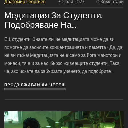
Драгомир Георгиев
30 юли 2023
0 Коментари
Медитация За Студенти:
Подобряване На
Концентрацията И Паметта
Ей, студенти! Знаете ли, че медитацията може да ви
помогне да засилите концентрацията и паметта? Да, да,
не ви лъжа! Медитацията не е само за йога майстори и
монаси, тя е и за нас, бързо живеещите студенти! Така
че, ако искате да забързате ученето, да подобрите
успеха си и да се справите със стреса, то време е да
ПРОДЪЛЖАВАЙ ДА ЧЕТЕШ
започнете да медитирате. Усмивка на лицето и успехи
на изпитите!