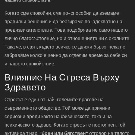
нашето спокойствие.
Когато сме спокойни, сме по-способни да вземаме
правилни решения и да реагираме по-адекватно на
предизвикателствата. Това подобрява не само нашето
лично благосъстояние, но и отношенията ни с околните.
Така че, в свят, където всичко се движи бързо, нека не
забравяме колко е ценно да отделим време за себе си
и нашето спокойствие.
Влияние На Стреса Върху
Здравето
Стресът е един от най-големите врагове на
съвременното общество. Той може да причини
сериозни вреди както на физическото, така и на
психическото здраве. Когато стресът е постоянен, той
активира т.нар.
"боен или бягствен"
отговор на тялото,