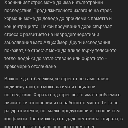
Хроничният стрес може да има и дълготрайни
последствия. Продължителното излагане на стрес
хормони може да доведе до проблеми с паметта и
концентрацията. Някои проучвания дори свързват
стреса с развитието на невродегенеративни
заболявания като Алцхаймер. Други изследвания
показват, че стресът може да влияе върху телесното
тегло, водейки до затлъстяване или обратното -
прекомерно отслабване.
Важно е да отбележим, че стресът не само влияе
индивидуално, но може да има и социални
последствия. Хората под стрес често имат проблеми в
личните си отношения и на работното място. Те са по-
раздразнителни, по-малко продуктивни и склонни към
конфликти. Това може да създаде негативна спирала, в
която стресът води до още по-голям стрес.