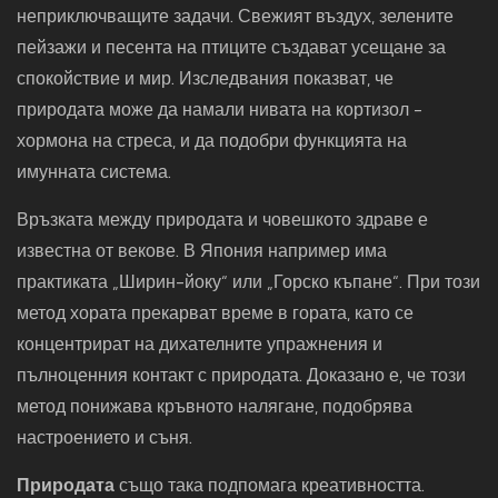
неприключващите задачи. Свежият въздух, зелените
пейзажи и песента на птиците създават усещане за
спокойствие и мир. Изследвания показват, че
природата може да намали нивата на кортизол -
хормона на стреса, и да подобри функцията на
имунната система.
Връзката между природата и човешкото здраве е
известна от векове. В Япония например има
практиката „Ширин-йоку“ или „Горско къпане“. При този
метод хората прекарват време в гората, като се
концентрират на дихателните упражнения и
пълноценния контакт с природата. Доказано е, че този
метод понижава кръвното налягане, подобрява
настроението и съня.
Природата
също така подпомага креативността.