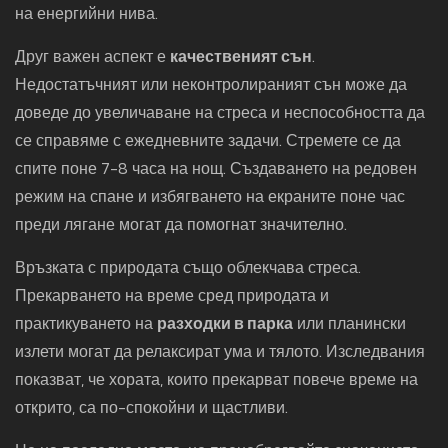
на енергийни нива.
Друг важен аспект е
качественият сън
.
Недостатъчният или неконтролираният сън може да
доведе до увеличаване на стреса и неспособността да
се справяме с ежедневните задачи. Стремете се да
спите поне 7-8 часа на нощ. Създаването на редовен
режим на спане и избягването на екраните поне час
преди лягане могат да помогнат значително.
Връзката с природата също облекчава стреса.
Прекарването на време сред природата и
практикуването на
разходки в парка
или планински
излети могат да релаксират ума и тялото. Изследвания
показват, че хората, които прекарват повече време на
открито, са по-спокойни и щастливи.