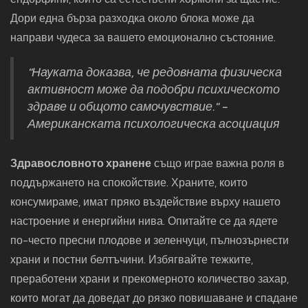
Дори една бърза разходка около блока може да
направи чудеса за вашето емоционално състояние.
"Науката доказва, че редовната физическа
активност може да подобри психическото
здраве и общото самочувствие." -
Американската психологическа асоциация
Здравословното хранене
също играе важна роля в
поддържането на спокойствие. Храните, които
консумираме, имат пряко въздействие върху нашето
настроение и енергийни нива. Опитайте се да ядете
по-често пресни плодове и зеленчуци, пълнозърнести
храни и постни белтъчини. Избягвайте тежките,
преработени храни и прекомерното количество захар,
които могат да доведат до рязко повишаване и спадане