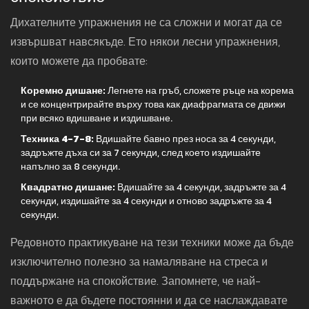
Дихателните упражнения не са сложни и могат да се
извършват навсякъде. Ето някои лесни упражнения,
които можете да пробвате:
Коремно дишане:
Легнете на гръб, сложете ръце на корема
и се концентрирайте върху това как диафрагмата се движи
при всяко вдишване и издишване.
Техника 4-7-8:
Вдишайте бавно през носа за 4 секунди,
задръжте дъха си за 7 секунди, след което издишайте
напълно за 8 секунди.
Квадратно дишане:
Вдишайте за 4 секунди, задръжте за 4
секунди, издишайте за 4 секунди и отново задръжте за 4
секунди.
Редовното практикуване на тези техники може да бъде
изключително полезно за намаляване на стреса и
поддържане на спокойствие. Запомнете, че най-
важното е да бъдете постоянни и да се наслаждавате