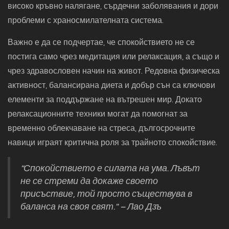
високо кръвно налягане, сърдечни заболявания и дори
проблеми с храносмилателната система.
Важно е да се подчертае, че спокойствието не се
постига само чрез медитация или релаксация, а също и
чрез здравословен начин на живот. Редовна физическа
активност, балансирана диета и добър сън са ключови
елементи за поддържане на вътрешен мир. Докато
релаксационните техники могат да помогнат за
временно облекчаване на стреса, дългосрочните
навици играят критична роля за трайното спокойствие.
"Спокойствието е силата на ума. Лъвът
не се стреми да докаже своето
присъствие, той просто съществува в
баланса на своя свят." – Лао Дзъ