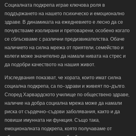
Социалната подкрепа играе ключова роля в
поддържането на нашето психическо и емоционално
здраве. В динамиката на ежедневието е лесно да се
почувстваме изолирани и претоварени, особено когато
се сблъскваме с различни предизвикателства. Обаче
наличието на силна мрежа от приятели, семейство и
колеги може значително да намали нивата на стрес и
да подобри качеството на нашия живот.
Изследвания показват, че хората, които имат силна
социална подкрепа, са по-здрави и живеят по-дълго.
Според Харвардското училище по обществено здраве,
наличие на добра социална мрежа може да намали
риска от сърдечно-съдови заболявания, както и да
повиши имунната ни функция. Също така,
емоционалната подкрепа, която получаваме от