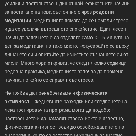
усилия и постоянство. Един от най-ефикасните начини
за постигане на това състояние е чрез
редовни
медитации
. Медитацията помага да се намали стреса
и да се увеличи вътрешното спокойствие. Един лесен
начин да започнете е да отделяте само 10-15 минути на
ден за медитация на тихо място. Фокусирайте се върху
дишането си и опитайте да изчистите съзнанието си от
мисли. Много хора откриват, че след няколко седмици
редовна практика, медитацията започва да променя
начина, по който се справят със стреса.
Не трябва да пренебрегваме и
физическата
активност
. Ежедневните разходки или следването на
лека тренировъчна програма могат да подобрят
настроението и да намалят стреса. Както е известно,
физическата активност води до освобождаването на
ендорфини, които са естествени хормони за щастие.