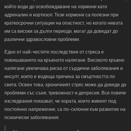
който води до освобождаване на хормони като
адреналин и кортизол. Тези хормони са полезни при
краткосрочни ситуации на опастност, но когато нивата
им са високи за дълги периоди, могат да доведат до
различни здравословни проблеми.
Едно от най-честите последствия от стреса е
повишаването на кръвното налягане. Високото кръвно
налягане увеличава риска от сърдечни заболявания и
инсулт, което е водеща причина за смъртността по
света. Освен това, хроничният стрес може да доведе до
проблеми със съня, тревожност и депресия. Все повече
изследвания показват, че хората, които живеят под
постоянно напрежение, са по-склонни към развитие на
психически заболявания.