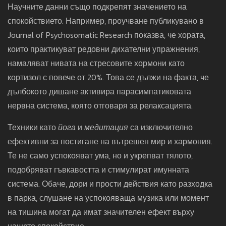
Научните данни също подкрепят значението на
спокойствието. Например, проучване публикувано в
Journal of Psychosomatic Research показва, че хората,
които практикуват редовни дихателни упражнения,
намаляват нивата на стресовите хормони като
кортизол с повече от 20%. Това се дължи на факта, че
дълбокото дишане активира парасимпатиковата
нервна система, която отговаря за релаксацията.
Техники като
йога
и
медитация
са изключително
ефективни за постигане на вътрешен мир и хармония.
Те не само успокояват ума, но и укрепват тялото,
подобряват гъвкавостта и стимулират имунната
система. Обаче, дори и прости действия като разходка
в парка, слушане на успокояваща музика или момент
на тишина могат да имат значителен ефект върху