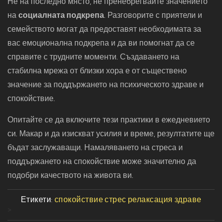
Не на последно място, не пренебрегвайте значението
на
социалната подкрепа
. Разговорите с приятели и
семейството могат да предоставят необходимата за
вас емоционална подкрепа и да ви помогнат да се
справите с трудните моменти. Създаването на
стабилна мрежа от близки хора е от съществено
значение за поддържането на психическото здраве и
спокойствие.
Опитайте се да включите тези практики в ежедневието
си. Макар и да изискват усилия и време, резултатите ще
бъдат заслужаващи. Намаляването на стреса и
поддържането на спокойствие може значително да
подобри качеството на живота ви.
Етикети:
спокойствие
стрес
релаксация
здраве
>