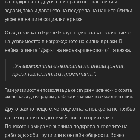
на подкрепа от другите ни прави по-щастливи и
здрави, така и даването на подкрепа на нашите близки
укрепва нашите социални връзки.
Създатели като Брене Браун подчертават значението
на уязвимостта в изграждането на силни връзки. В
нейната книга “Дарът на несъвършенството” тя казва:
„Уязвимостта е люлката на иновацията,
креативността и промяната“.
Тази уязвимост ни позволява да се свържем истински с хората
около нас и да изградим дълбоки и значими взаимоотношения.
Друго важно нещо е, че социалната подкрепа не трябва
да се ограничава до семейството и приятелите.
Понякога намираме значима подкрепа в колегите на
работа, в хоби групи или в онлайн общности. Всяко