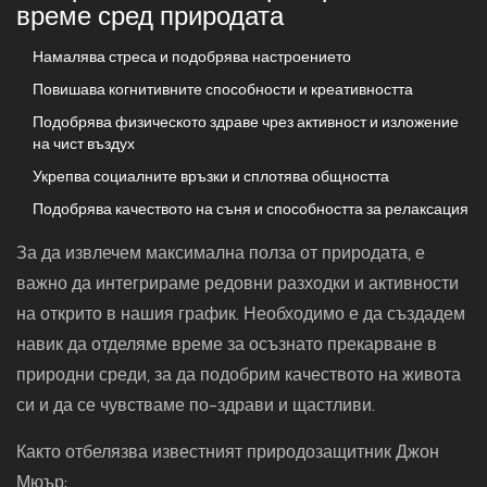
време сред природата
Намалява стреса и подобрява настроението
Повишава когнитивните способности и креативността
Подобрява физическото здраве чрез активност и изложение
на чист въздух
Укрепва социалните връзки и сплотява общността
Подобрява качеството на съня и способността за релаксация
За да извлечем максимална полза от природата, е
важно да интегрираме редовни разходки и активности
на открито в нашия график. Необходимо е да създадем
навик да отделяме време за осъзнато прекарване в
природни среди, за да подобрим качеството на живота
си и да се чувстваме по-здрави и щастливи.
Както отбелязва известният природозащитник Джон
Мюър: