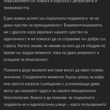
обкръжението си, помага в борбата с депресията и
тревожността.
Един важен аспект на социалната подкрепа е, че ни
дава чувство за принадлежност. Взаимоотношенията
ни с другите хора укрепват нашето чувство за
идентичност и ни помагат да се справяме по-добре със
стреса. Когато знаем, че имаме на кого да се обадим по
време на трудни моменти, това ни дава увереност и
усещане за безопасност.
Понякога дори малките жестове могат да имат голямо
значение. Споделените моменти, бърза среща за кафе,
или просто изпрати съобщение с успокояващи думи,
могат да направят чудеса за нашето емоционално
благополучие. Важно е да помним, че социалната
подкрепа не е еднопосочна улица – както получаването