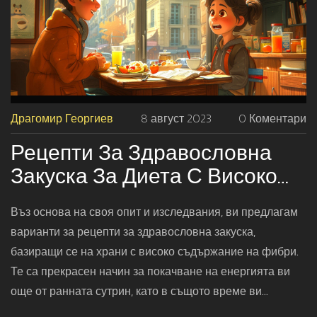
Драгомир Георгиев
8 август 2023
0 Коментари
Рецепти За Здравословна
Закуска За Диета С Високо
Съдържание На Фибри
Въз основа на своя опит и изследвания, ви предлагам
варианти за рецепти за здравословна закуска,
базиращи се на храни с високо съдържание на фибри.
Те са прекрасен начин за покачване на енергията ви
още от ранната сутрин, като в същото време ви
помагат да спазите диетата си. Очаквайте вкусни и