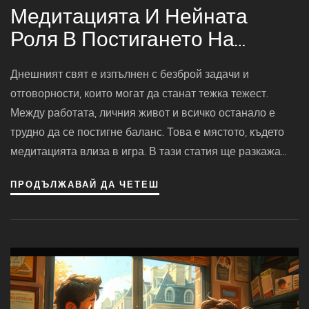
Медитацията И Нейната
Роля В Постигането На
Баланс Между Работа И
Днешният свят е изпълнен с безброй задачи и
Личен Живот
отговорности, които могат да станат тежка тежест.
Между работата, личния живот и всичко останало е
трудно да се постигне баланс. Това е мястото, където
медитацията влиза в игра. В тази статия ще разкажа
как медитацията ни помага да се справим с тези
ПРОДЪЛЖАВАЙ ДА ЧЕТЕШ
предизвикателства и да постигнем вътрешен мир и
уравновесен живот. Ще споделя съвети и упражнения,
за да ви помогна да започнете този преобразуващ път.