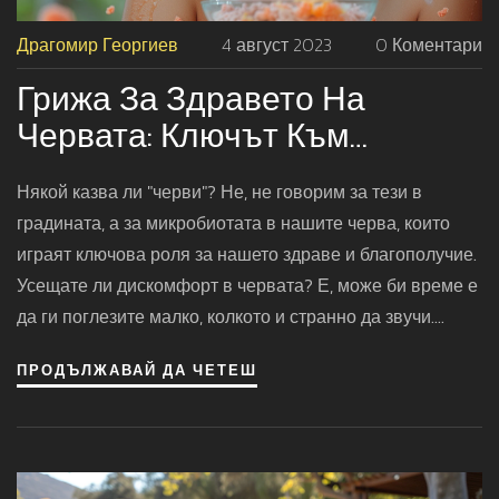
Драгомир Георгиев
4 август 2023
0 Коментари
Грижа За Здравето На
Червата: Ключът Към
Балансиран Живот
Някой казва ли "черви"? Не, не говорим за тези в
градината, а за микробиотата в нашите черва, които
играят ключова роля за нашето здраве и благополучие.
Усещате ли дискомфорт в червата? Е, може би време е
да ги поглезите малко, колкото и странно да звучи.
Здравите черва са ключът към балансиран живот - и с
ПРОДЪЛЖАВАЙ ДА ЧЕТЕШ
повече баланс, можем да се наслаждаваме на всичко,
което животът ни предлага, включително това вкусно
шоколадово сладоледче, което толкова обичаме. Искам
да ви кажа, по-здрави черва означават по-здрав живот,