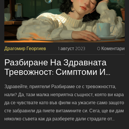
Драгомир Георгиев
1 август 2023
0 Коментари
Разбиране На Здравната
Тревожност: Симптоми И
Лечение
Здравейте, приятели! Разбираме се с тревожността,
нали? Да, тази малка неприятна същност, която ви кара
да се чувствате като във филм на ужасите само защото
сте забравили да пиете витамините си. Сега, ще ви дам
няколко съвета как да разберете дали страдате от
здравна тревожност: често главоболие, проблеми със