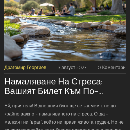
така че нека да се погрижим за тях, ще ни благодарят
по-късно.
Драгомир Георгиев
3 август 2023
0 Коментари
Намаляване На Стреса:
Вашият Билет Към По-
Пълноценен Живот
Ей, приятели! В днешния блог ще се заемем с нещо
крайно важно - намаляването на стреса. О, да -
малкият ни "враг", който ни прави живота труден. Но не