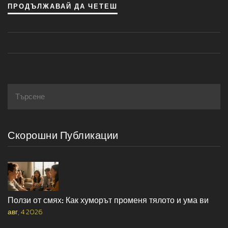
ПРОДЪЛЖАВАЙ ДА ЧЕТЕШ
съня, непрекъснат стрес или дори леки болки в гърдите.
Но хей, не се притеснявайте, има решение - терапия,
релаксация и здравословна диета могат да помогнат.
Да, здравеят ви, приятели!
Скорошни Публикации
Ползи от смях: Как хуморът променя тялото и ума ви
авг, 4 2026