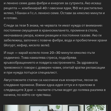
и ленено семе дава фибри и енергия за сутринта. Ако искаш
рецепта — комбинирай 40 г овесени ядки, 150 мл растително
мляко, 1 банан и 1 с.л. ленено семе. Остави за няколко минути и
е готово.
Следи за тези 5 знака, че червата ти имат нужда от внимание:
постоянни смущения в храносмилането, промени в стола,
неочаквана умора, кожни реакции и постоянни газове. Ако ги
забележиш, започни с повече фибри, вода и пробиотични храни
(йогурт, кефир, кисело зеле).
И още — карай колело поне 20–30 минути няколко пъти
седмично. Това намалява стреса, подобрява
кръвообращението и повдига настроението. За здравната
тревожност: говори с доверен човек, опитай кратки релаксации
и при нужда потърси специалист.
Августовските статии са насочени към конкретни, лесни за
следване промени. Вземи една идея оттук и я приложи в
следващите 3 дни — малките стъпки водят до голяма разлика в
начина, по който се чувстваш.