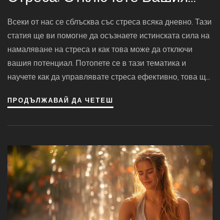
Потенциал
Всеки от нас се сблъсква със стреса всяка дневно. Тази
статия ще ви помогне да осъзнаете истинската сила на
намаляване на стреса и как това може да отключи
вашия потенциал. Потопете се в тази тематика и
научете как да управлявате стреса ефективно, това ще
ви помогне да откриете нови възможности за лично и
ПРОДЪЛЖАВАЙ ДА ЧЕТЕШ
професионално развитие. Истината е такава -
справяйки се със стреса, можем да живеем по-чист и
щастлив живот.