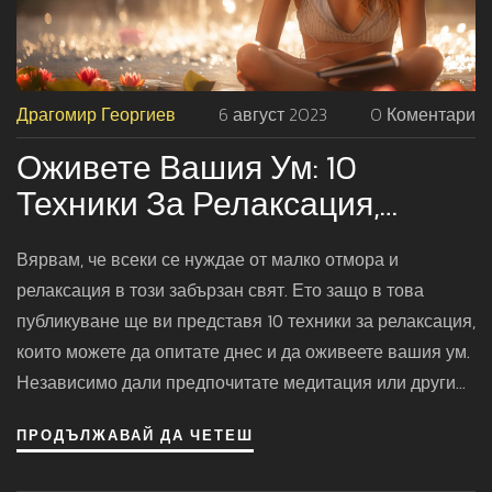
Драгомир Георгиев
6 август 2023
0 Коментари
Оживете Вашия Ум: 10
Техники За Релаксация,
Които Да Опитате Днес
Вярвам, че всеки се нуждае от малко отмора и
релаксация в този забързан свят. Ето защо в това
публикуване ще ви представя 10 техники за релаксация,
които можете да опитате днес и да оживеете вашия ум.
Независимо дали предпочитате медитация или други
методи, тези техники ще помогнат да проявите грижа
ПРОДЪЛЖАВАЙ ДА ЧЕТЕШ
към себе си и да се справите с ежедневния стрес.
Влезте в своята зона на комфорт и нека успокоим тези