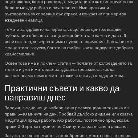
още няколко, които разглеждат медитацията като инструмент за
баланс между работа и личен живот. Има практични
ръководства за справяне със стреса и конкретни примери за
ежедневни навици.
Темата за здравето на червата също беше централна: две
публикации обясняват защо микробиотата е важна и дават 5
ясни сигнала, че червата имат нужда от внимание. Допълнихме
с рецепти за закуска, богати на фибри, които подкрепят доброто
храносмилане.
Освен това има и по-леки статии — ползите от колоезденето за
тялото и ума и материал за здравна тревожност: как да
разпознаваме симптомите и какви стъпки да предприемем.
Практични съвети и какво да
направиш днес
Започни с едно нещо: избери една релаксационна техника и я
прави 5–10 минути на ден. Пробвай дълбоко дишане или кратка
медитация преди работа. Ако работиш постоянно пред екран,
прави 2-3 кратки паузи от по 2 минути за разтягане и дишане.
Закуската е лесно място за подобрение: смес от овес, плодове