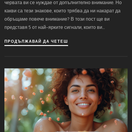
червата ви се нуждае от допълнително внимание. Но
какви са тези знакове, които трябва да ни накарат да
обръщаме повече внимание? В този пост ще ви
представя 5 от най-ярките сигнали, които ви
предупреждават, че здравето на червата ви има нужда
ПРОДЪЛЖАВАЙ ДА ЧЕТЕШ
от малко повече грижи. Помнете, вашето здраве е във
вашите ръце и винаги трябва да го приоритизирате.