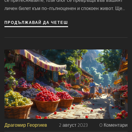
се притеснявайте, този блог се превръща във вашият
личен билет към по-пълноценен и спокоен живот. Ще
споделя с вас няколко магически съвета, които ви
ПРОДЪЛЖАВАЙ ДА ЧЕТЕШ
помагат да се справите със стреса и да се
наслаждавате на всеки един миг от живота си!
Драгомир Георгиев
2 август 2023
0 Коментари