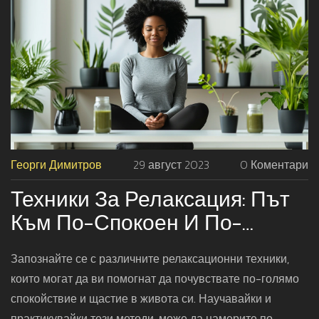
Георги Димитров
29 август 2023
0 Коментари
Техники За Релаксация: Път
Към По-Спокоен И По-
Щастлив Вие
Запознайте се с различните релаксационни техники,
които могат да ви помогнат да почувствате по-голямо
спокойствие и щастие в живота си. Научавайки и
практикувайки тези методи, може да намерите по-