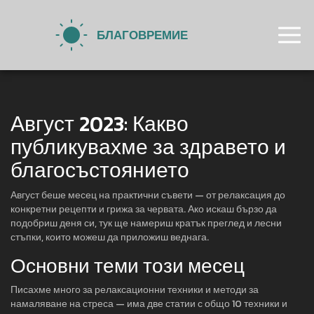
Август 2023: Какво
публикувахме за здравето и
благосъстоянието
Август беше месец на практични съвети — от релаксация до
конкретни рецепти и грижа за червата. Ако искаш бързо да
подобриш деня си, тук ще намериш кратък преглед и лесни
стъпки, които можеш да приложиш веднага.
Основни теми този месец
Писахме много за релаксационни техники и методи за
намаляване на стреса — има две статии с общо 10 техники и