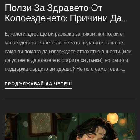
Ползи За Здравето От
Колоезденето: Причини Да
Се Качите На Велосипеда Си
Е, колеги, днес ще ви разкажа за някои яки ползи от
Днес
колоезденето. Знаете ли, че като педалите, това не
само ви помага да изглеждате страхотно в шорти (или
да успеете да влезете в старите си дънки), но също и
поддържа сърцето ви здраво? Но не е само това -
колоезденето също помага за подобряване на
ПРОДЪЛЖАВАЙ ДА ЧЕТЕШ
умствените способности и намаляване на стреса. Така
че ако искате да бъдете умни, спокойни и секси, стига
седенето пред телевизора - вземете велосипеда и се
разходете! И нека вашето приключение да започне
сега, нали?