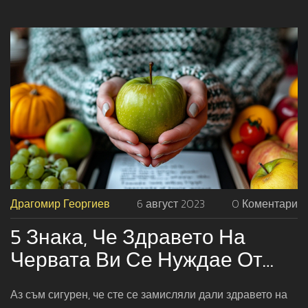
притеснителни мисли!
Драгомир Георгиев
6 август 2023
0 Коментари
5 Знака, Че Здравето На
Червата Ви Се Нуждае От
Внимание
Аз съм сигурен, че сте се замисляли дали здравето на